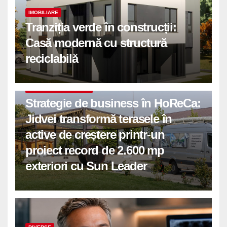
IMOBILIARE
Tranziția verde în construcții:
Casă modernă cu structură
reciclabilă
COMUNICATE DE PRESA
Strategie de business în HoReCa:
Jidvei transformă terasele în
active de creștere printr-un
proiect record de 2.600 mp
exteriori cu Sun Leader