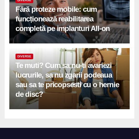
DIVERSE
Fără proteze mobile: cum
funcționează reabilitarea
completă pe implanturi All-on
DIVERSE
Te muti? Cum sa nu-ti avariezi
lucrurile, sa nu zgarii podeaua
sau sa te pricopsesti cu o hernie
de disc?