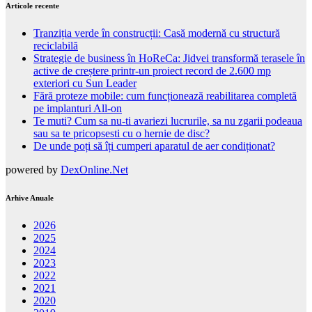
Articole recente
Tranziția verde în construcții: Casă modernă cu structură
reciclabilă
Strategie de business în HoReCa: Jidvei transformă terasele în
active de creștere printr-un proiect record de 2.600 mp
exteriori cu Sun Leader
Fără proteze mobile: cum funcționează reabilitarea completă
pe implanturi All-on
Te muti? Cum sa nu-ti avariezi lucrurile, sa nu zgarii podeaua
sau sa te pricopsesti cu o hernie de disc?
De unde poți să îți cumperi aparatul de aer condiționat?
powered by
DexOnline.Net
Arhive Anuale
2026
2025
2024
2023
2022
2021
2020