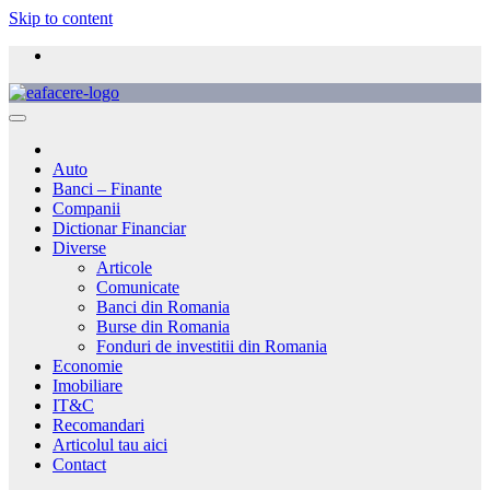
Skip to content
Auto
Banci – Finante
Companii
Dictionar Financiar
Diverse
Articole
Comunicate
Banci din Romania
Burse din Romania
Fonduri de investitii din Romania
Economie
Imobiliare
IT&C
Recomandari
Articolul tau aici
Contact