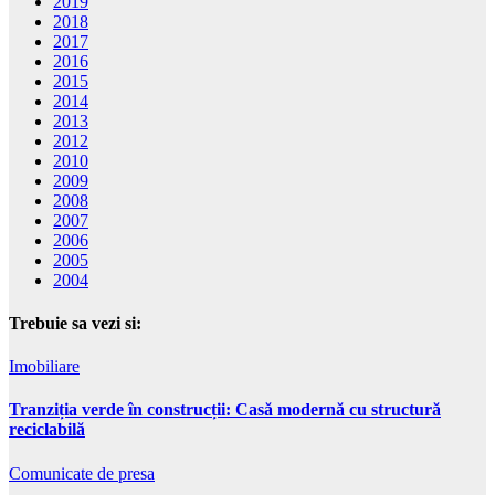
2019
2018
2017
2016
2015
2014
2013
2012
2010
2009
2008
2007
2006
2005
2004
Trebuie sa vezi si:
Imobiliare
Tranziția verde în construcții: Casă modernă cu structură
reciclabilă
Comunicate de presa