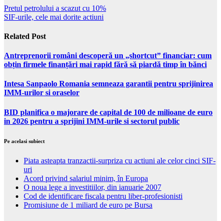
Pretul petrolului a scazut cu 10%
SIF-urile, cele mai dorite actiuni
Related Post
Antreprenorii români descoperă un „shortcut” financiar: cum
obțin firmele finanțări mai rapid fără să piardă timp în bănci
Intesa Sanpaolo Romania semneaza garantii pentru sprijinirea
IMM-urilor si oraselor
BID planifica o majorare de capital de 100 de milioane de euro
in 2026 pentru a sprijini IMM-urile si sectorul public
Pe acelasi subiect
Piata asteapta tranzactii-surpriza cu actiuni ale celor cinci SIF-
uri
Acord privind salariul minim, în Europa
O noua lege a investitiilor, din ianuarie 2007
Cod de identificare fiscala pentru liber-profesionisti
Promisiune de 1 miliard de euro pe Bursa