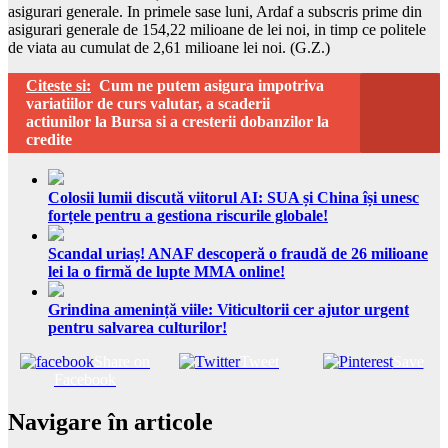
asigurari generale. In primele sase luni, Ardaf a subscris prime din
asigurari generale de 154,22 milioane de lei noi, in timp ce politele
de viata au cumulat de 2,61 milioane lei noi. (G.Z.)
Citeste si:
Cum ne putem asigura impotriva
variatiilor de curs valutar, a scaderii
actiunilor la Bursa si a cresterii dobanzilor la
credite
Colosii lumii discută viitorul AI: SUA și China își unesc
forțele pentru a gestiona riscurile globale!
Scandal uriaș! ANAF descoperă o fraudă de 26 milioane
lei la o firmă de lupte MMA online!
Grindina amenință viile: Viticultorii cer ajutor urgent
pentru salvarea culturilor!
Share on
Tweet
Save
Facebook
Navigare în articole