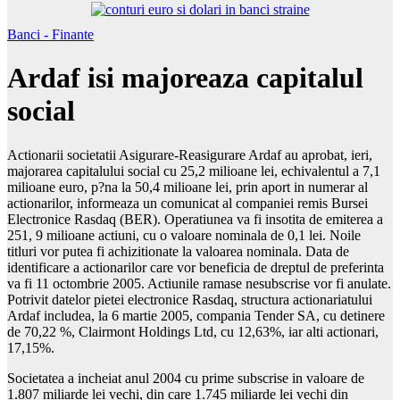
Banci - Finante
Ardaf isi majoreaza capitalul
social
Actionarii societatii Asigurare-Reasigurare Ardaf au aprobat, ieri,
majorarea capitalului social cu 25,2 milioane lei, echivalentul a 7,1
milioane euro, p?na la 50,4 milioane lei, prin aport in numerar al
actionarilor, informeaza un comunicat al companiei remis Bursei
Electronice Rasdaq (BER). Operatiunea va fi insotita de emiterea a
251, 9 milioane actiuni, cu o valoare nominala de 0,1 lei. Noile
titluri vor putea fi achizitionate la valoarea nominala. Data de
identificare a actionarilor care vor beneficia de dreptul de preferinta
va fi 11 octombrie 2005. Actiunile ramase nesubscrise vor fi anulate.
Potrivit datelor pietei electronice Rasdaq, structura actionariatului
Ardaf includea, la 6 martie 2005, compania Tender SA, cu detinere
de 70,22 %, Clairmont Holdings Ltd, cu 12,63%, iar alti actionari,
17,15%.
Societatea a incheiat anul 2004 cu prime subscrise in valoare de
1.807 miliarde lei vechi, din care 1.745 miliarde lei vechi din