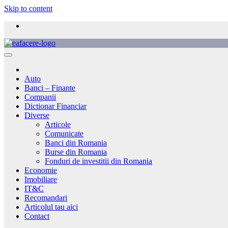
Skip to content
Auto
Banci – Finante
Companii
Dictionar Financiar
Diverse
Articole
Comunicate
Banci din Romania
Burse din Romania
Fonduri de investitii din Romania
Economie
Imobiliare
IT&C
Recomandari
Articolul tau aici
Contact