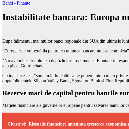
Banci - Finante
Instabilitate bancara: Europa nu
Dupa falimentul mai multor banci regionale din SUA din ultimele luni, 
“Europa este vulnerabila pentru ca uniunea bancara nu este completa”, a
“Nu avem inca o uniune a depozitelor: inseamna ca Franta este responsa
a explicat Gourinchas.
Cu toate acestea, “suntem indreptatiti sa ne punem intrebari cu privire
dupa falimentele Silicon Valley Bank, Signature Bank si First Republi
Rezerve mari de capital pentru bancile eu
Marjele financiare ale guvernelor europene pentru salvarea bancilor ca
Citeste si:
Riscurile financiare ameninta cresterea economica 