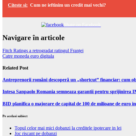
Citeste si:
Cum ne ieftinim un credit mai vechi?
Share on Facebook
Navigare în articole
Fitch Ratings a retrogradat ratingul Franței
Catre moneda euro digitala
Related Post
Antreprenorii români descoperă un „shortcut” financiar: cum obți
Intesa Sanpaolo Romania semneaza garantii pentru sprijinirea I
BID planifica o majorare de capital de 100 de milioane de euro in
Pe acelasi subiect
Topul celor mai mici dobanzi la creditele ipotecare in lei
Joc riscant pe dobanzi