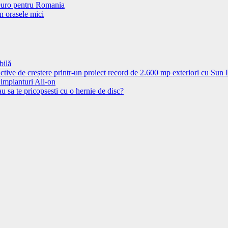
 euro pentru Romania
n orasele mici
bilă
ctive de creștere printr-un proiect record de 2.600 mp exteriori cu Sun
 implanturi All-on
u sa te pricopsesti cu o hernie de disc?