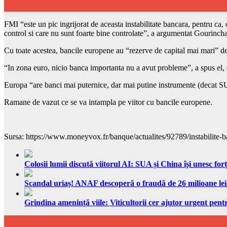
FMI “este un pic ingrijorat de aceasta instabilitate bancara, pentru ca, 
control si care nu sunt foarte bine controlate”, a argumentat Gourincha
Cu toate acestea, bancile europene au “rezerve de capital mai mari” dec
“In zona euro, nicio banca importanta nu a avut probleme”, a spus el,
Europa “are banci mai puternice, dar mai putine instrumente (decat SUA
Ramane de vazut ce se va intampla pe viitor cu bancile europene.
Sursa: https://www.moneyvox.fr/banque/actualites/92789/instabilite-ba
Colosii lumii discută viitorul AI: SUA și China își unesc forț
Scandal uriaș! ANAF descoperă o fraudă de 26 milioane lei
Grindina amenință viile: Viticultorii cer ajutor urgent pentr