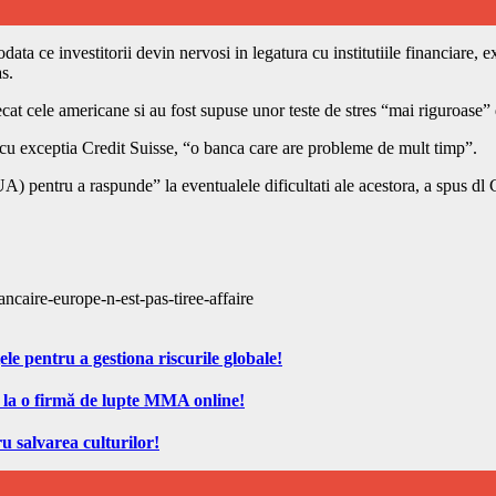
odata ce investitorii devin nervosi in legatura cu institutiile financiare, 
s.
at cele americane si au fost supuse unor teste de stres “mai riguroase” de
 cu exceptia Credit Suisse, “o banca care are probleme de mult timp”.
) pentru a raspunde” la eventualele dificultati ale acestora, a spus dl
ncaire-europe-n-est-pas-tiree-affaire
ele pentru a gestiona riscurile globale!
 la o firmă de lupte MMA online!
u salvarea culturilor!