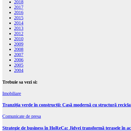
2018
2017
2016
2015
2014
2013
2012
2010
2009
2008
2007
2006
2005
2004
Trebuie sa vezi si:
Imobiliare
Tranziția verde în construcții: Casă modernă cu structură recicla
Comunicate de presa
Strategie de business în HoReCa: Jidvei transformă terasele în ac