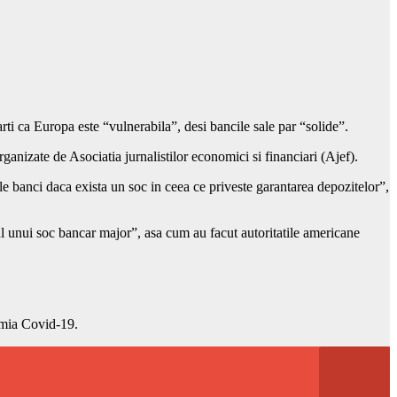
i ca Europa este “vulnerabila”, desi bancile sale par “solide”.
anizate de Asociatia jurnalistilor economici si financiari (Ajef).
e banci daca exista un soc in ceea ce priveste garantarea depozitelor”,
zul unui soc bancar major”, asa cum au facut autoritatile americane
demia Covid-19.