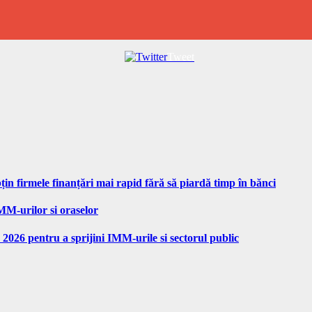
Tweet
n firmele finanțări mai rapid fără să piardă timp în bănci
MM-urilor si oraselor
 2026 pentru a sprijini IMM-urile si sectorul public