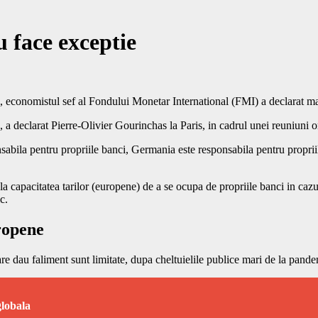
 face exceptie
economistul sef al Fondului Monetar International (FMI) a declarat mart
 declarat Pierre-Olivier Gourinchas la Paris, in cadrul unei reuniuni org
bila pentru propriile banci, Germania este responsabila pentru propriil
 la capacitatea tarilor (europene) de a se ocupa de propriile banci in ca
c.
ropene
re dau faliment sunt limitate, dupa cheltuielile publice mari de la pan
globala