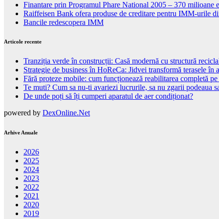
Finantare prin Programul Phare National 2005 – 370 milioane
Raiffeisen Bank ofera produse de creditare pentru IMM-urile di
Bancile redescopera IMM
Articole recente
Tranziția verde în construcții: Casă modernă cu structură recicla
Strategie de business în HoReCa: Jidvei transformă terasele în a
Fără proteze mobile: cum funcționează reabilitarea completă pe
Te muti? Cum sa nu-ti avariezi lucrurile, sa nu zgarii podeaua sa
De unde poți să îți cumperi aparatul de aer condiționat?
powered by
DexOnline.Net
Arhive Anuale
2026
2025
2024
2023
2022
2021
2020
2019