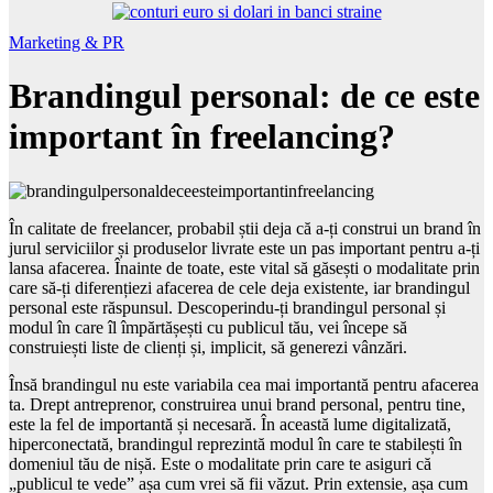
Marketing & PR
Brandingul personal: de ce este
important în freelancing?
În calitate de freelancer, probabil știi deja că a-ți construi un brand în
jurul serviciilor și produselor livrate este un pas important pentru a-ți
lansa afacerea. Înainte de toate, este vital să găsești o modalitate prin
care să-ți diferențiezi afacerea de cele deja existente, iar brandingul
personal este răspunsul. Descoperindu-ți brandingul personal și
modul în care îl împărtășești cu publicul tău, vei începe să
construiești liste de clienți și, implicit, să generezi vânzări.
Însă brandingul nu este variabila cea mai importantă pentru afacerea
ta. Drept antreprenor, construirea unui brand personal, pentru tine,
este la fel de importantă și necesară. În această lume digitalizată,
hiperconectată, brandingul reprezintă modul în care te stabilești în
domeniul tău de nișă. Este o modalitate prin care te asiguri că
„publicul te vede” așa cum vrei să fii văzut. Prin extensie, așa cum