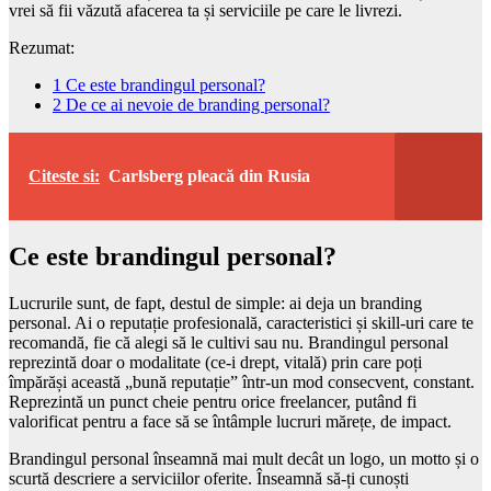
vrei să fii văzută afacerea ta și serviciile pe care le livrezi.
Rezumat:
1
Ce este brandingul personal?
2
De ce ai nevoie de branding personal?
Citeste si:
Carlsberg pleacă din Rusia
Ce este brandingul personal?
Lucrurile sunt, de fapt, destul de simple: ai deja un branding
personal. Ai o reputație profesională, caracteristici și skill-uri care te
recomandă, fie că alegi să le cultivi sau nu. Brandingul personal
reprezintă doar o modalitate (ce-i drept, vitală) prin care poți
împărăși această „bună reputație” într-un mod consecvent, constant.
Reprezintă un punct cheie pentru orice freelancer, putând fi
valorificat pentru a face să se întâmple lucruri mărețe, de impact.
Brandingul personal înseamnă mai mult decât un logo, un motto și o
scurtă descriere a serviciilor oferite. Înseamnă să-ți cunoști