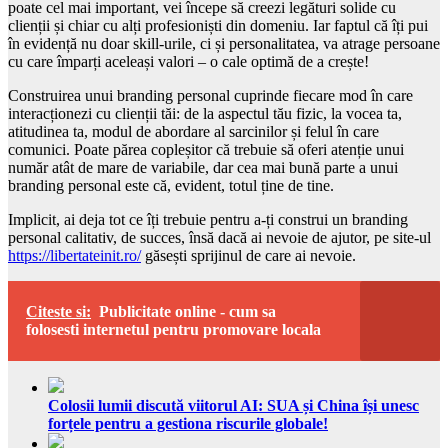
poate cel mai important, vei începe să creezi legături solide cu
clienții și chiar cu alți profesioniști din domeniu. Iar faptul că îți pui
în evidență nu doar skill-urile, ci și personalitatea, va atrage persoane
cu care împarți aceleași valori – o cale optimă de a crește!
Construirea unui branding personal cuprinde fiecare mod în care
interacționezi cu clienții tăi: de la aspectul tău fizic, la vocea ta,
atitudinea ta, modul de abordare al sarcinilor și felul în care
comunici. Poate părea copleșitor că trebuie să oferi atenție unui
număr atât de mare de variabile, dar cea mai bună parte a unui
branding personal este că, evident, totul ține de tine.
Implicit, ai deja tot ce îți trebuie pentru a-ți construi un branding
personal calitativ, de succes, însă dacă ai nevoie de ajutor, pe site-ul
https://libertateinit.ro/
găsești sprijinul de care ai nevoie.
Citeste si:
Publicitate online - cum sa
folosesti internetul pentru promovare locala
Colosii lumii discută viitorul AI: SUA și China își unesc
forțele pentru a gestiona riscurile globale!