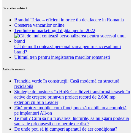
Pe acelasi subiect
Brandul Tiriac – eficient in orice tip de afacere in Romania
Cresterea vanzarilor online
Tendinte in marketingul digital pentru 2022
Cât de mult contează personalizarea pentru succesul unui
brand?
Ultimul tren pentru inregistrarea marcilor romanesti
Articole recente
Tranziția verde în construcții: Casă modernă cu structură
reciclabilă
Strategie de business în HoReCa: Jidvei transformă terasele în
active de creștere printr-un proiect record de 2.600 mp
exteriori cu Sun Leader
Fără proteze mobile: cum funcționează reabilitarea completă
pe implanturi All-on
Te muti? Cum sa nu-ti avariezi lucrurile, sa nu zgarii podeaua
sau sa te pricopsesti cu o hernie de disc?
De unde poți să îți cumperi aparatul de aer condiționat?