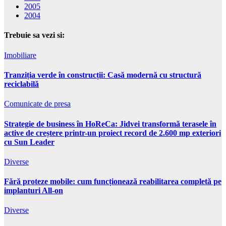
2005
2004
Trebuie sa vezi si:
Imobiliare
Tranziția verde în construcții: Casă modernă cu structură
reciclabilă
Comunicate de presa
Strategie de business în HoReCa: Jidvei transformă terasele în
active de creștere printr-un proiect record de 2.600 mp exteriori
cu Sun Leader
Diverse
Fără proteze mobile: cum funcționează reabilitarea completă pe
implanturi All-on
Diverse