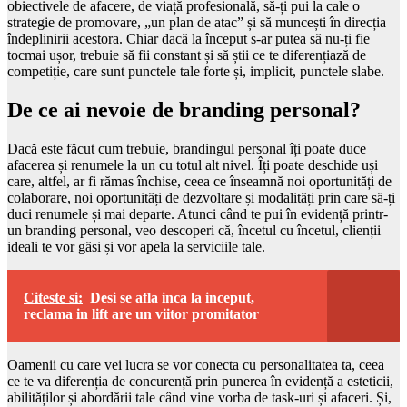
obiectivele de afacere, de viață profesională, să-ți pui la cale o
strategie de promovare, „un plan de atac” și să muncești în direcția
îndeplinirii acestora. Chiar dacă la început s-ar putea să nu-ți fie
tocmai ușor, trebuie să fii constant și să știi ce te diferențiază de
competiție, care sunt punctele tale forte și, implicit, punctele slabe.
De ce ai nevoie de branding personal?
Dacă este făcut cum trebuie, brandingul personal îți poate duce
afacerea și renumele la un cu totul alt nivel. Îți poate deschide uși
care, altfel, ar fi rămas închise, ceea ce înseamnă noi oportunități de
colaborare, noi oportunități de dezvoltare și modalități prin care să-ți
duci renumele și mai departe. Atunci când te pui în evidență printr-
un branding personal, veo descoperi că, încetul cu încetul, clienții
ideali te vor găsi și vor apela la serviciile tale.
Citeste si:
Desi se afla inca la inceput,
reclama in lift are un viitor promitator
Oamenii cu care vei lucra se vor conecta cu personalitatea ta, ceea
ce te va diferenția de concurență prin punerea în evidență a esteticii,
abilităților și abordării tale când vine vorba de task-uri și afaceri. Și,