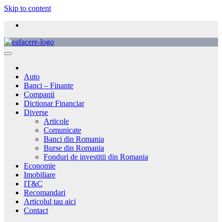
Skip to content
Auto
Banci – Finante
Companii
Dictionar Financiar
Diverse
Articole
Comunicate
Banci din Romania
Burse din Romania
Fonduri de investitii din Romania
Economie
Imobiliare
IT&C
Recomandari
Articolul tau aici
Contact