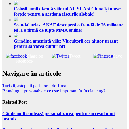
Colosii lumii discută viitorul AI: SUA și China își unesc
forțele pentru a gestiona riscurile globale!
Scandal uriaș! ANAF descoperă o fraudă de 26 milioane
lei la o firmă de lupte MMA online!
Grindina amenință viile: Viticultorii cer ajutor urgent
pentru salvarea culturilor!
Share on
Tweet
Save
Facebook
Navigare în articole
Turiștii, așteptați pe Litoral de 1 mai
Brandingul personal: de ce este important în freelancing?
Related Post
Cât de mult contează personalizarea pentru succesul unui
brand?