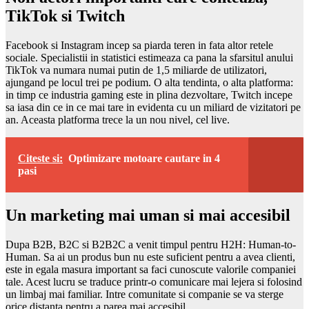
TikTok si Twitch
Facebook si Instagram incep sa piarda teren in fata altor retele
sociale. Specialistii in statistici estimeaza ca pana la sfarsitul anului
TikTok va numara numai putin de 1,5 miliarde de utilizatori,
ajungand pe locul trei pe podium. O alta tendinta, o alta platforma:
in timp ce industria gaming este in plina dezvoltare, Twitch incepe
sa iasa din ce in ce mai tare in evidenta cu un miliard de vizitatori pe
an. Aceasta platforma trece la un nou nivel, cel live.
Citeste si:
Optimizare motoare cautare in 4
pasi
Un marketing mai uman si mai accesibil
Dupa B2B, B2C si B2B2C a venit timpul pentru H2H: Human-to-
Human. Sa ai un produs bun nu este suficient pentru a avea clienti,
este in egala masura important sa faci cunoscute valorile companiei
tale. Acest lucru se traduce printr-o comunicare mai lejera si folosind
un limbaj mai familiar. Intre comunitate si companie se va sterge
orice distanta pentru a parea mai accesibil.