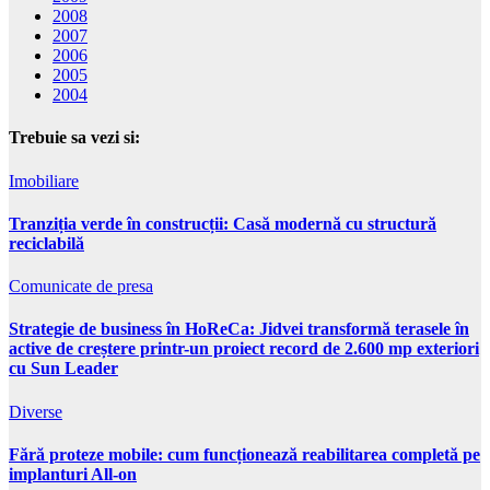
2008
2007
2006
2005
2004
Trebuie sa vezi si:
Imobiliare
Tranziția verde în construcții: Casă modernă cu structură
reciclabilă
Comunicate de presa
Strategie de business în HoReCa: Jidvei transformă terasele în
active de creștere printr-un proiect record de 2.600 mp exteriori
cu Sun Leader
Diverse
Fără proteze mobile: cum funcționează reabilitarea completă pe
implanturi All-on