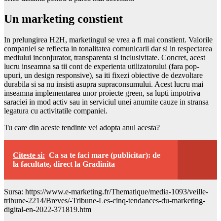
Un marketing constient
In prelungirea H2H, marketingul se vrea a fi mai constient. Valorile
companiei se reflecta in tonalitatea comunicarii dar si in respectarea
mediului inconjurator, transparenta si inclusivitate. Concret, acest
lucru inseamna sa tii cont de experienta utilizatorului (fara pop-
upuri, un design responsive), sa iti fixezi obiective de dezvoltare
durabila si sa nu insisti asupra supraconsumului. Acest lucru mai
inseamna implementarea unor proiecte green, sa lupti impotriva
saraciei in mod activ sau in serviciul unei anumite cauze in stransa
legatura cu activitatile companiei.
Tu care din aceste tendinte vei adopta anul acesta?
Citeste si:
Ca sa te faci mare (publicitar): de
la facultate, direct la Gradinita
Sursa: https://www.e-marketing.fr/Thematique/media-1093/veille-
tribune-2214/Breves/-Tribune-Les-cinq-tendances-du-marketing-
digital-en-2022-371819.htm