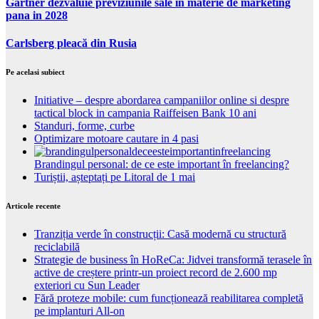
Gartner dezvaluie previziunile sale in materie de marketing
pana in 2028
Carlsberg pleacă din Rusia
Pe acelasi subiect
Initiative – despre abordarea campaniilor online si despre
tactical block in campania Raiffeisen Bank 10 ani
Standuri, forme, curbe
Optimizare motoare cautare in 4 pasi
Brandingul personal: de ce este important în freelancing?
Turiștii, așteptați pe Litoral de 1 mai
Articole recente
Tranziția verde în construcții: Casă modernă cu structură
reciclabilă
Strategie de business în HoReCa: Jidvei transformă terasele în
active de creștere printr-un proiect record de 2.600 mp
exteriori cu Sun Leader
Fără proteze mobile: cum funcționează reabilitarea completă
pe implanturi All-on