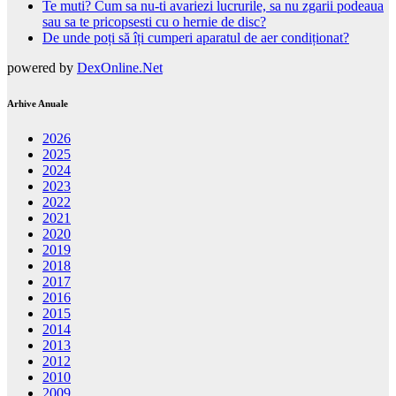
Te muti? Cum sa nu-ti avariezi lucrurile, sa nu zgarii podeaua
sau sa te pricopsesti cu o hernie de disc?
De unde poți să îți cumperi aparatul de aer condiționat?
powered by
DexOnline.Net
Arhive Anuale
2026
2025
2024
2023
2022
2021
2020
2019
2018
2017
2016
2015
2014
2013
2012
2010
2009