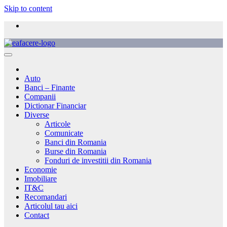
Skip to content
Auto
Banci – Finante
Companii
Dictionar Financiar
Diverse
Articole
Comunicate
Banci din Romania
Burse din Romania
Fonduri de investitii din Romania
Economie
Imobiliare
IT&C
Recomandari
Articolul tau aici
Contact