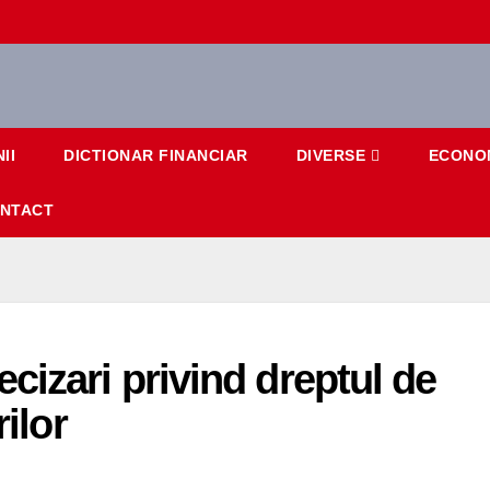
II
DICTIONAR FINANCIAR
DIVERSE
ECONO
NTACT
cizari privind dreptul de
rilor