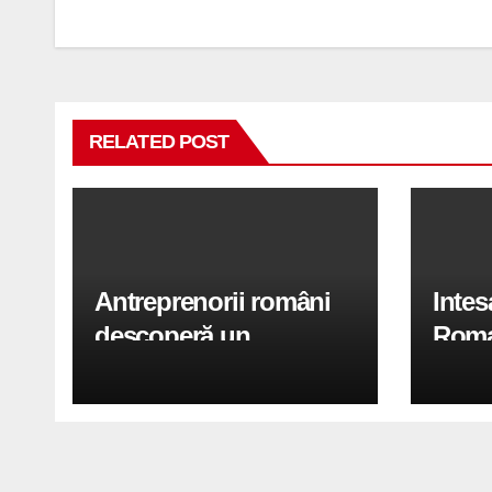
în
articole
RELATED POST
Antreprenorii români
Inte
descoperă un
Roma
„shortcut” financiar:
garan
cum obțin firmele
sprij
finanțări mai rapid fără
orase
să piardă timp în bănci