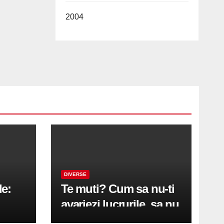
2004
DIVERSE
le:
Te muti? Cum sa nu-ti
avariezi lucrurile, sa nu
etă
zgarii podeaua sau sa