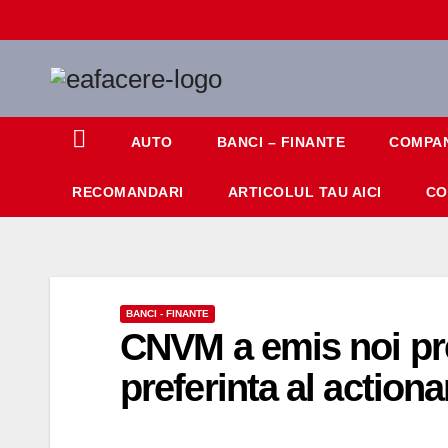
Skip
to
content
AUTO
BANCI – FINANTE
COMPAN
RECOMANDARI
ARTICOLUL TAU AICI
CO
BANCI - FINANTE
CNVM a emis noi pre
preferinta al actiona