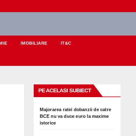
MIE
IMOBILIARE
IT&C
PE ACELASI SUBIECT
Majorarea ratei dobanzii de catre
BCE nu va duce euro la maxime
istorice