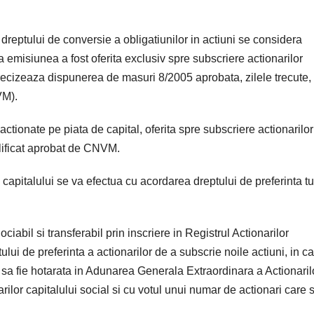
 dreptului de conversie a obligatiunilor in actiuni se considera
a emisiunea a fost oferita exclusiv spre subscriere actionarilor
 precizeaza dispunerea de masuri 8/2005 aprobata, zilele trecute,
VM).
tionate pe piata de capital, oferita spre subscriere actionarilor
plificat aprobat de CNVM.
capitalului se va efectua cu acordarea dreptului de preferinta tu
ciabil si transferabil prin inscriere in Registrul Actionarilor
tului de preferinta a actionarilor de a subscrie noile actiuni, in c
e sa fie hotarata in Adunarea Generala Extraordinara a Actionarilo
ularilor capitalului social si cu votul unui numar de actionari care 