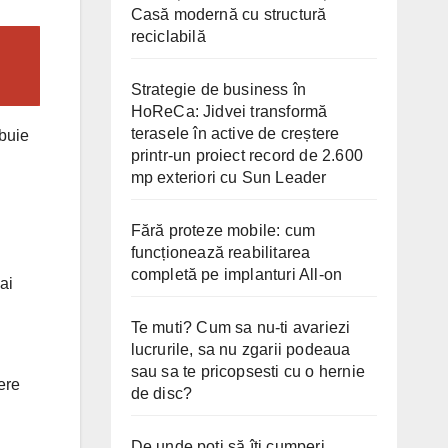
Casă modernă cu structură
reciclabilă
Strategie de business în
HoReCa: Jidvei transformă
terasele în active de creștere
ebuie
printr-un proiect record de 2.600
mp exteriori cu Sun Leader
Fără proteze mobile: cum
funcționează reabilitarea
completă pe implanturi All-on
ai
Te muti? Cum sa nu-ti avariezi
lucrurile, sa nu zgarii podeaua
sau sa te pricopsesti cu o hernie
ere
de disc?
De unde poți să îți cumperi