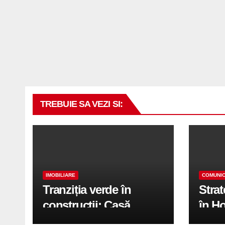
TREBUIE SA VEZI SI:
IMOBILIARE
COMUNIC
Tranziția verde în
Stra
construcții: Casă
în H
modernă cu structură
trans