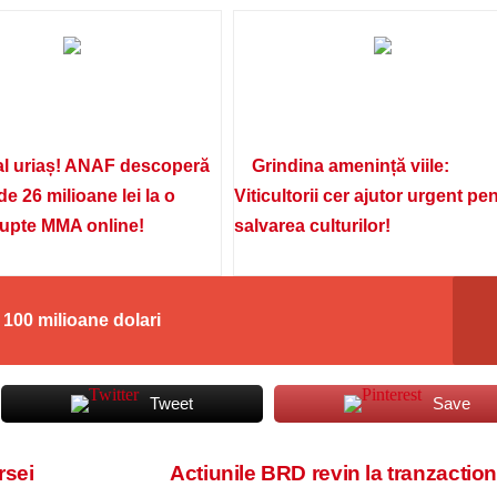
l uriaș! ANAF descoperă
Grindina amenință viile:
de 26 milioane lei la o
Viticultorii cer ajutor urgent pe
lupte MMA online!
salvarea culturilor!
100 milioane dolari
Tweet
Save
rsei
Actiunile BRD revin la tranzactio