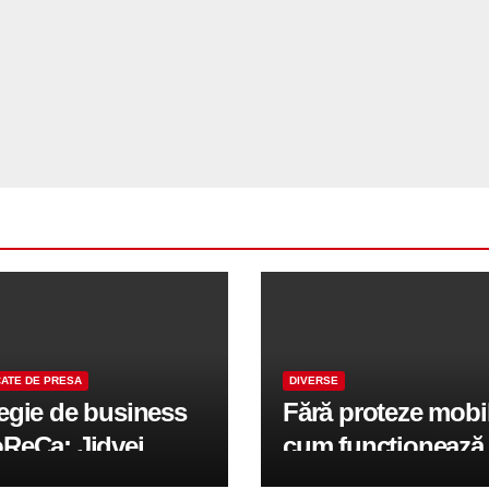
ATE DE PRESA
DIVERSE
tegie de business
Fără proteze mobi
oReCa: Jidvei
cum funcționează
formă terasele în
reabilitarea compl