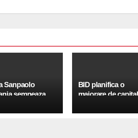
sa Sanpaolo
BID planifica o
nia semneaza
majorare de capita
tii pentru
100 de milioane de
inirea IMM-urilor si
euro in 2026 pentr
lor
sprijini IMM-urile s
sectorul public