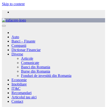
Skip to content
Auto
Banci – Finante
Companii
Dictionar Financiar
Diverse
Articole
Comunicate
Banci din Romania
Burse din Romania
Fonduri de investitii din Romania
Economie
Imobiliare
IT&C
Recomandari
Articolul tau aici
Contact