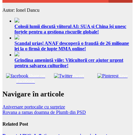
Autor: Ionel Dancu
Colosii lumii discută viitorul AI: SUA și China își unesc
forțele pentru a gestiona riscurile globale!
Scandal uriaș! ANAF descoperă o fraudă de 26 milioane
lei la o firmă de lupte MMA online!
Grindina amenință viile: Viticultorii cer ajutor urgent
pentru salvarea culturilor!
Share on
Tweet
Save
Facebook
Navigare în articole
Aniversare portocalie cu surprize
Rovana a ramas doamna de Plumb din PSD
Related Post