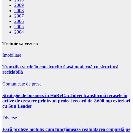
2009
2008
2007
2006
2005
2004
Trebuie sa vezi si:
Imobiliare
Tranziția verde în construcții: Casă modernă cu structură
reciclabilă
Comunicate de presa
Strategie de business în HoReCa: Jidvei transformă terasele în
active de creștere printr-un proiect record de 2.600 mp exteriori
cu Sun Leader
Diverse
Fără proteze mobile: cum funcționează reabilitarea completă pe