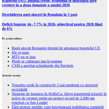
Raportul ING: Inflatia creste, economia se indreapta spre
crestere in a doua jumatate a anului 2026
Deschiderea unei afaceri în România în 5 pași
Deficit bugetar de -7,7% in 2026, obiectivul pentru 2026 fiind
de 6%
Pe acelasi subiect
Banii alocati Romaniei depind de adoptarea bugetului UE
Hic et nunc
MTS nu se lasa
Ploile se calmeaza mai la toamna
CSM a aprobat schimbarile din Parchete
Articole recente
Tranziția verde în construcții: Casă modernă cu structură
reciclabilă
Strategie de business în HoReCa: Jidvei transformă terasele în
active de creștere printr-un proiect record de 2.600 mp
exteriori cu Sun Leader
Fără proteze mobile: cum funcționează reabilitarea completă