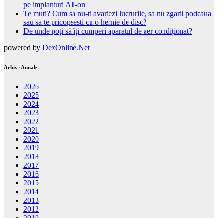
pe implanturi All-on
Te muti? Cum sa nu-ti avariezi lucrurile, sa nu zgarii podeaua
sau sa te pricopsesti cu o hernie de disc?
De unde poți să îți cumperi aparatul de aer condiționat?
powered by
DexOnline.Net
Arhive Anuale
2026
2025
2024
2023
2022
2021
2020
2019
2018
2017
2016
2015
2014
2013
2012
2010