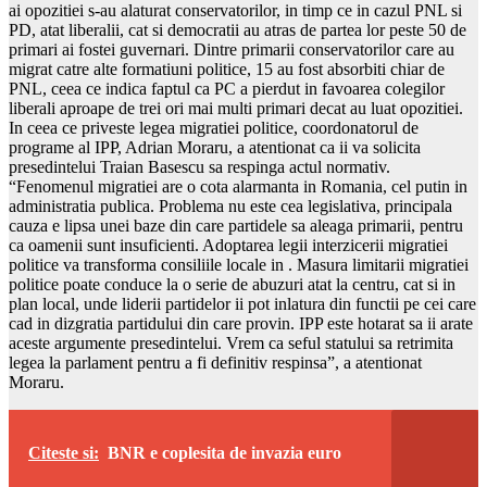
ai opozitiei s-au alaturat conservatorilor, in timp ce in cazul PNL si
PD, atat liberalii, cat si democratii au atras de partea lor peste 50 de
primari ai fostei guvernari. Dintre primarii conservatorilor care au
migrat catre alte formatiuni politice, 15 au fost absorbiti chiar de
PNL, ceea ce indica faptul ca PC a pierdut in favoarea colegilor
liberali aproape de trei ori mai multi primari decat au luat opozitiei.
In ceea ce priveste legea migratiei politice, coordonatorul de
programe al IPP, Adrian Moraru, a atentionat ca ii va solicita
presedintelui Traian Basescu sa respinga actul normativ.
“Fenomenul migratiei are o cota alarmanta in Romania, cel putin in
administratia publica. Problema nu este cea legislativa, principala
cauza e lipsa unei baze din care partidele sa aleaga primarii, pentru
ca oamenii sunt insuficienti. Adoptarea legii interzicerii migratiei
politice va transforma consiliile locale in . Masura limitarii migratiei
politice poate conduce la o serie de abuzuri atat la centru, cat si in
plan local, unde liderii partidelor ii pot inlatura din functii pe cei care
cad in dizgratia partidului din care provin. IPP este hotarat sa ii arate
aceste argumente presedintelui. Vrem ca seful statului sa retrimita
legea la parlament pentru a fi definitiv respinsa”, a atentionat
Moraru.
Citeste si:
BNR e coplesita de invazia euro