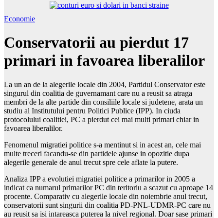
Economie
Conservatorii au pierdut 17
primari in favoarea liberalilor
La un an de la alegerile locale din 2004, Partidul Conservator este
singurul din coalitia de guvernamant care nu a reusit sa atraga
membri de la alte partide din consiliile locale si judetene, arata un
studiu al Institutului pentru Politici Publice (IPP). In ciuda
protocolului coalitiei, PC a pierdut cei mai multi primari chiar in
favoarea liberalilor.
Fenomenul migratiei politice s-a mentinut si in acest an, cele mai
multe treceri facandu-se din partidele ajunse in opozitie dupa
alegerile generale de anul trecut spre cele aflate la putere.
Analiza IPP a evolutiei migratiei politice a primarilor in 2005 a
indicat ca numarul primarilor PC din teritoriu a scazut cu aproape 14
procente. Comparativ cu alegerile locale din noiembrie anul trecut,
conservatorii sunt singurii din coalitia PD-PNL-UDMR-PC care nu
au reusit sa isi intareasca puterea la nivel regional. Doar sase primari