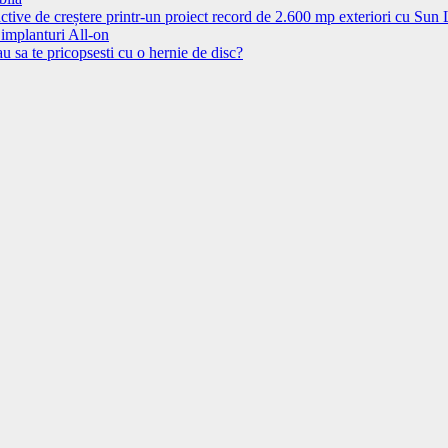
ctive de creștere printr-un proiect record de 2.600 mp exteriori cu Sun
 implanturi All-on
u sa te pricopsesti cu o hernie de disc?