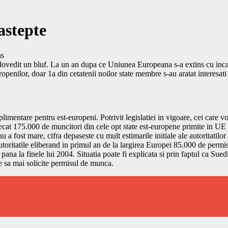
astepte
as
a dovedit un bluf. La un an dupa ce Uniunea Europeana s-a extins cu inc
penilor, doar 1a din cetatenii noilor state membre s-au aratat interesati 
limentare pentru est-europeni. Potrivit legislatiei in vigoare, cei care 
 decat 175.000 de muncitori din cele opt state est-europene primite in UE
 a fost mare, cifra depaseste cu mult estimarile initiale ale autoritatil
utoritatile eliberand in primul an de la largirea Europei 85.000 de permis
ana la finele lui 2004. Situatia poate fi explicata si prin faptul ca Suedi
 sa mai solicite permisul de munca.