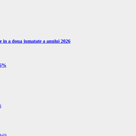
re in a doua jumatate a anului 2026
e 6%
i
bilă