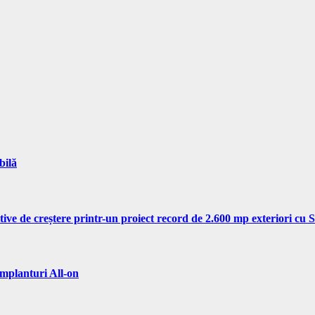
bilă
tive de creștere printr-un proiect record de 2.600 mp exteriori cu
implanturi All-on