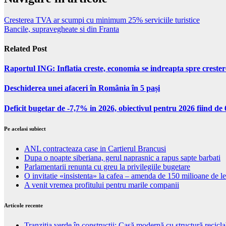
Cresterea TVA ar scumpi cu minimum 25% serviciile turistice
Bancile, supravegheate si din Franta
Related Post
Raportul ING: Inflatia creste, economia se indreapta spre creste
Deschiderea unei afaceri în România în 5 pași
Deficit bugetar de -7,7% in 2026, obiectivul pentru 2026 fiind d
Pe acelasi subiect
ANL contracteaza case in Cartierul Brancusi
Dupa o noapte siberiana, gerul naprasnic a rapus sapte barbati
Parlamentarii renunta cu greu la privilegiile bugetare
O invitatie «insistenta» la cafea – amenda de 150 milioane de le
A venit vremea profitului pentru marile companii
Articole recente
Tranziția verde în construcții: Casă modernă cu structură recicla