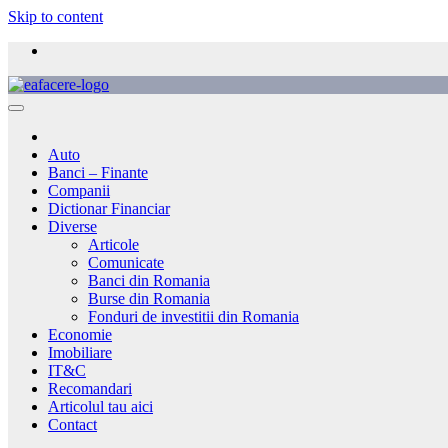
Skip to content
Auto
Banci – Finante
Companii
Dictionar Financiar
Diverse
Articole
Comunicate
Banci din Romania
Burse din Romania
Fonduri de investitii din Romania
Economie
Imobiliare
IT&C
Recomandari
Articolul tau aici
Contact