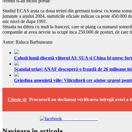
Nemtii si-au inchis portile
Studiul ECAS arata ca doua treimi din germani traiesc cu teama somaju
jumatate a anului 2004, statisticile oficiale indicau ca peste 450.00
mic nivel de dupa 1991.
Situatia nu difera cu mult la francezi, care se plang ca numarul someril
companiile ar avea nevoie sa ocupe inca 250.000 de posturi, de care fra
Autor: Raluca Barbuneanu
Colosii lumii discută viitorul AI: SUA și China își unesc forț
Scandal uriaș! ANAF descoperă o fraudă de 26 milioane lei
Grindina amenință viile: Viticultorii cer ajutor urgent pentr
Citeste si:
Procurorii au declansat verificarea intregii averi a 
Share on Facebook
Navigare în articole