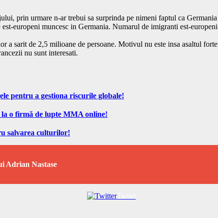
lui, prin urmare n-ar trebui sa surprinda pe nimeni faptul ca Germania 
0 de est-europeni muncesc in Germania. Numarul de imigranti est-europeni
or a sarit de 2,5 milioane de persoane. Motivul nu este insa asaltul fortei
ncezii nu sunt interesati.
ele pentru a gestiona riscurile globale!
 la o firmă de lupte MMA online!
u salvarea culturilor!
lui Adrian Nastase
Tweet