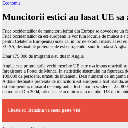
Economie
Muncitorii estici au lasat UE sa 
Frica occidentalilor de muncitorii ieftini din Europa se dovedeste un f
Frica occidentalilor ca est-europenii le vor fura locurile de munca s-
pentru Cetatenia Europeana) arata ca, in loc de exodul masiv al est-euro
ECAS, destinatiile preferate ale est-europenilor sunt Irlanda si Anglia.
Doar 175.000 de imigranti s-au dus in Anglia
Anglia este printre tarile vechi membre UE care n-a impus restrictii sup
Inregistrare a Fortei de Munca. In statisticile sistemului nu figureaza
100.000 de persoane, urmati de lituanieni. Desi numarul de imigranti nu
A doua destinatie preferata de muncitorii est-europeni a fost Irlanda, a
est-europenilor, numarul de emigranti a fost chiar in scadere – 22. 800 p
de munca. Din 2004, orice cetatean dintr-o tara membra UE nu trebuie
Citeste si:
Benzina va costa peste 4 lei