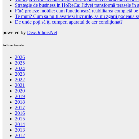
Strategie de business în HoReCa: Jidvei transformă terasele în a
Fără proteze mobile: cum funcționează reabilitarea completă pe
Te muti? Cum sa nu-ti avariezi lucrurile, sa nu zgarii podeaua sa
De unde poți să îți cumperi aparatul de aer condiționat?
powered by
DexOnline.Net
Arhive Anuale
2026
2025
2024
2023
2022
2021
2020
2019
2018
2017
2016
2015
2014
2013
2012