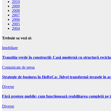
2010
2009
2008
2007
2006
2005
2004
Trebuie sa vezi si:
Imobiliare
Tranziția verde în construcții: Casă modernă cu structură recicla
Comunicate de presa
Strategie de business în HoReCa: Jidvei transformă terasele în ac
Diverse
Fără proteze mobile: cum funcționează reabilitarea completă pe 
Diverse