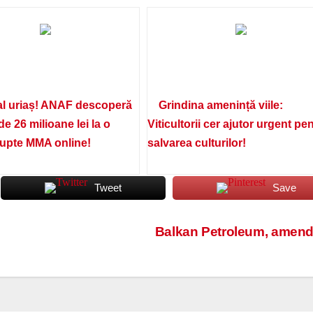
l uriaș! ANAF descoperă
Grindina amenință viile:
de 26 milioane lei la o
Viticultorii cer ajutor urgent pe
lupte MMA online!
salvarea culturilor!
Tweet
Save
Balkan Petroleum, amend