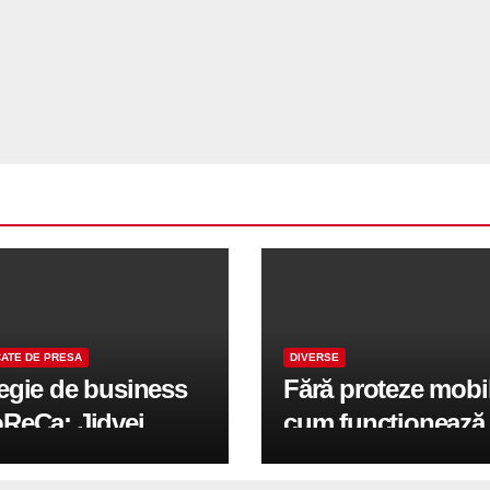
ATE DE PRESA
DIVERSE
tegie de business
Fără proteze mobi
oReCa: Jidvei
cum funcționează
formă terasele în
reabilitarea compl