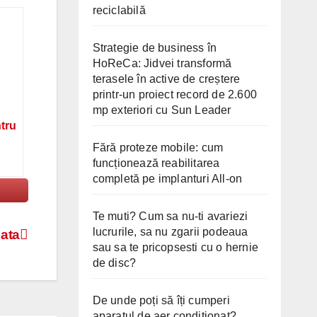
reciclabilă
Strategie de business în
HoReCa: Jidvei transformă
terasele în active de creștere
printr-un proiect record de 2.600
mp exteriori cu Sun Leader
ntru
Fără proteze mobile: cum
funcționează reabilitarea
completă pe implanturi All-on
Te muti? Cum sa nu-ti avariezi
lucrurile, sa nu zgarii podeaua
ata
sau sa te pricopsesti cu o hernie
de disc?
De unde poți să îți cumperi
aparatul de aer condiționat?