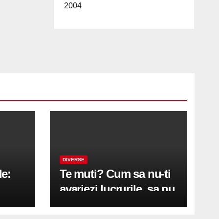
2004
DIVERSE
le:
Te muti? Cum sa nu-ti
avariezi lucrurile, sa nu
etă
zgarii podeaua sau sa