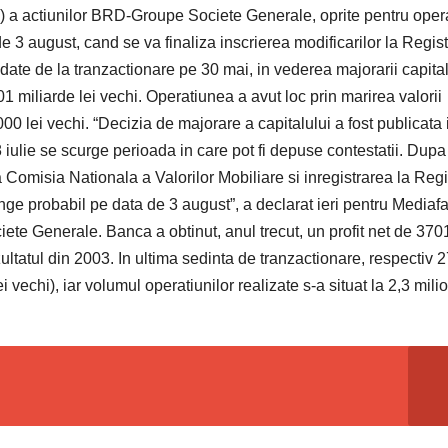
) a actiunilor BRD-Groupe Societe Generale, oprite pentru oper
 de 3 august, cand se va finaliza inscrierea modificarilor la Regist
date de la tranzactionare pe 30 mai, in vederea majorarii capital
1 miliarde lei vechi. Operatiunea a avut loc prin marirea valorii
00 lei vechi. “Decizia de majorare a capitalului a fost publicata 
8 iulie se scurge perioada in care pot fi depuse contestatii. Dupa
 Comisia Nationala a Valorilor Mobiliare si inregistrarea la Regi
e probabil pe data de 3 august”, a declarat ieri pentru Mediafa
te Generale. Banca a obtinut, anul trecut, un profit net de 370
zultatul din 2003. In ultima sedinta de tranzactionare, respectiv 
ei vechi), iar volumul operatiunilor realizate s-a situat la 2,3 mil