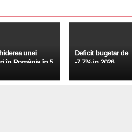
hiderea unei
Deficit bugetar de
ri în România în 5
-7,7% in 2026,
obiectivul pentru 
fiind de 6%