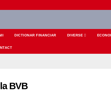
II
DICTIONAR FINANCIAR
DIVERSE
ECONO
NTACT
 la BVB