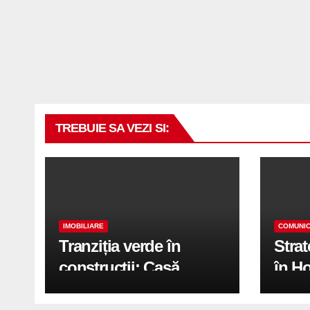
TREBUIE SA VEZI SI:
IMOBILIARE
COMUNIC
Tranziția verde în
Stra
construcții: Casă
în H
modernă cu structură
trans