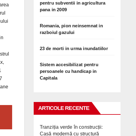
pentru subventii in agricultura
area
pana in 2009
rul
ului
Romania, pion neinsemnat in
razboiul gazului
in
23 de morti in urma inundatiilor
strul
x,
Sistem accesibilizat pentru
1
persoanele cu handicap in
Capitala
27
ioane
ARTICOLE RECENTE
Tranziția verde în construcții:
Casă modernă cu structură