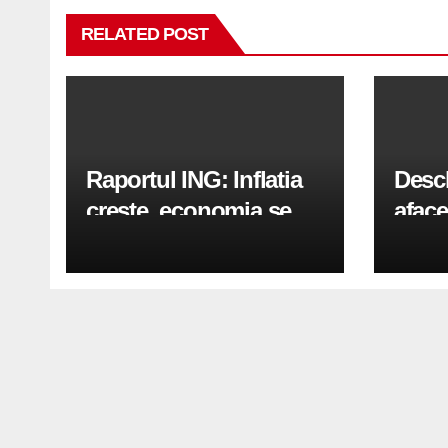
RELATED POST
Raportul ING: Inflatia
Desc
creste, economia se
aface
indreapta spre crestere
pași
in a doua jumatate a
anului 2026