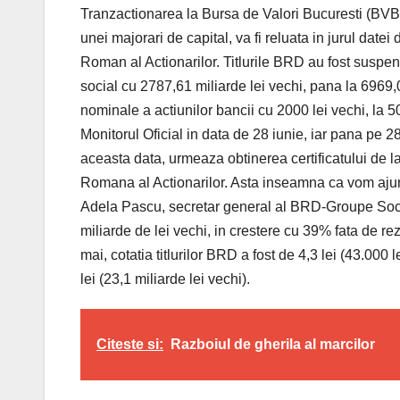
Tranzactionarea la Bursa de Valori Bucuresti (BVB
unei majorari de capital, va fi reluata in jurul datei
Roman al Actionarilor. Titlurile BRD au fost suspen
social cu 2787,61 miliarde lei vechi, pana la 6969,0
nominale a actiunilor bancii cu 2000 lei vechi, la 50
Monitorul Oficial in data de 28 iunie, iar pana pe 2
aceasta data, urmeaza obtinerea certificatului de la
Romana al Actionarilor. Asta inseamna ca vom ajung
Adela Pascu, secretar general al BRD-Groupe Socie
miliarde de lei vechi, in crestere cu 39% fata de re
mai, cotatia titlurilor BRD a fost de 4,3 lei (43.000 l
lei (23,1 miliarde lei vechi).
Citeste si:
Razboiul de gherila al marcilor