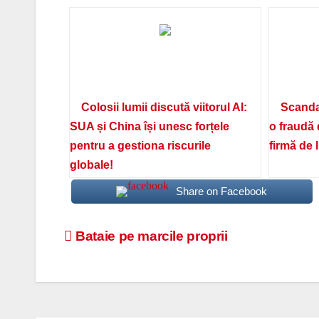
Colosii lumii discută viitorul AI:
Scanda
SUA și China își unesc forțele
o fraudă 
pentru a gestiona riscurile
firmă de 
globale!
Share on Facebook
Navigare
Bataie pe marcile proprii
în
articole