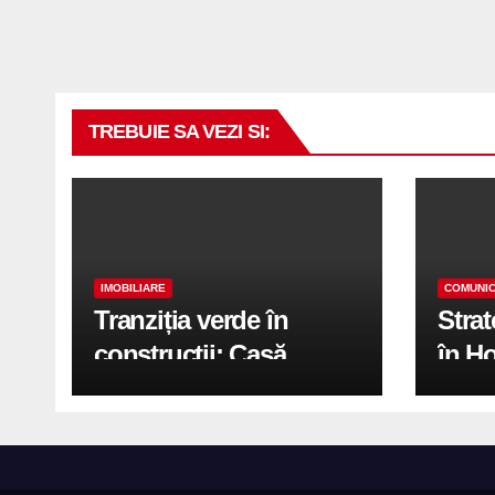
TREBUIE SA VEZI SI:
IMOBILIARE
COMUNIC
Tranziția verde în
Stra
construcții: Casă
în H
modernă cu structură
trans
reciclabilă
activ
print
de 2.