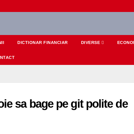
II
DICTIONAR FINANCIAR
DIVERSE
ECONO
NTACT
ie sa bage pe git polite de