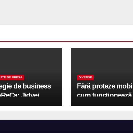
ATE DE PRESA
DIVERSE
tegie de business
Fără proteze mobi
oReCa: Jidvei
cum funcționează
formă terasele în
reabilitarea compl
e de creștere
pe implanturi All-
r-un proiect record
600 mp exteriori