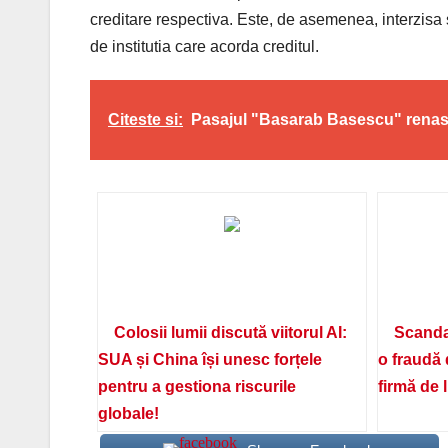
creditare respectiva. Este, de asemenea, interzisa
de institutia care acorda creditul.
Citeste si:
Pasajul "Basarab Basescu" renast
Colosii lumii discută viitorul AI:
Scanda
SUA și China își unesc forțele
o fraudă 
pentru a gestiona riscurile
firmă de 
globale!