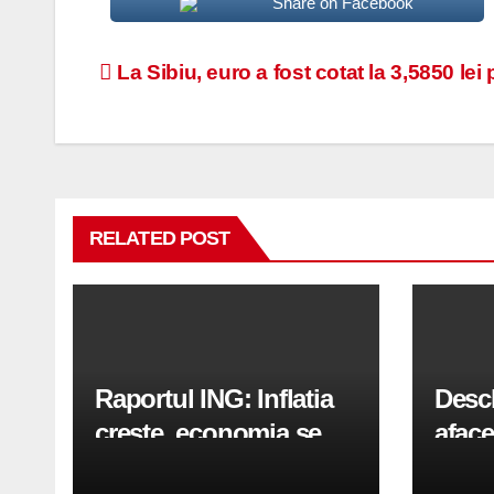
Share on Facebook
Navigare
La Sibiu, euro a fost cotat la 3,5850 le
în
articole
RELATED POST
Raportul ING: Inflatia
Desc
creste, economia se
aface
indreapta spre crestere
pași