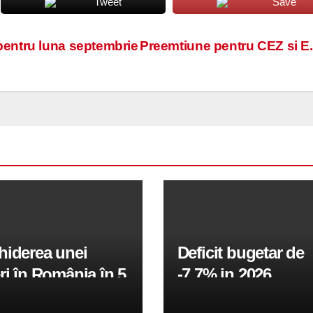
Tweet
Save
i pentru luna septembrie
Preemtiune pentru CEZ si E
hiderea unei
Deficit bugetar de
ri în România în 5
-7,7% in 2026,
obiectivul pentru 