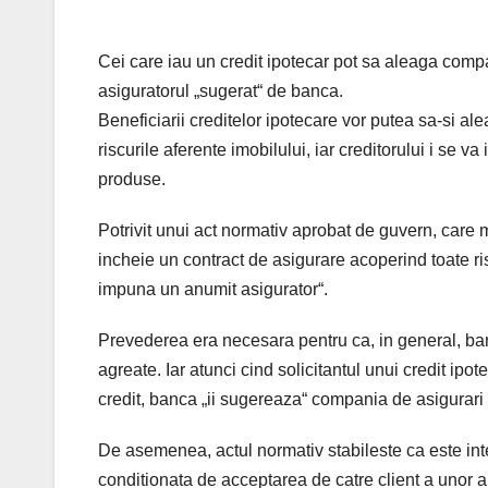
Cei care iau un credit ipotecar pot sa aleaga compa
asiguratorul „sugerat“ de banca.
Beneficiarii creditelor ipotecare vor putea sa-si ale
riscurile aferente imobilului, iar creditorului i se 
produse.
Potrivit unui act normativ aprobat de guvern, care m
incheie un contract de asigurare acoperind toate ri
impuna un anumit asigurator“.
Prevederea era necesara pentru ca, in general, banc
agreate. Iar atunci cind solicitantul unui credit ipo
credit, banca „ii sugereaza“ compania de asigurari 
De asemenea, actul normativ stabileste ca este inte
conditionata de acceptarea de catre client a unor a