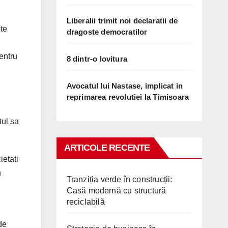
Liberalii trimit noi declaratii de
pte
dragoste democratilor
pentru
8 dintr-o lovitura
Avocatul lui Nastase, implicat in
reprimarea revolutiei la Timisoara
tul sa
ARTICOLE RECENTE
ietati
n
Tranziția verde în construcții:
Casă modernă cu structură
reciclabilă
de