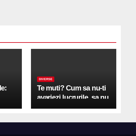
DIVERSE
le:
Te muti? Cum sa nu-ti
avariezi lucrurile, sa nu
etă
zgarii podeaua sau sa
on
te pricopsesti cu o
hernie de disc?