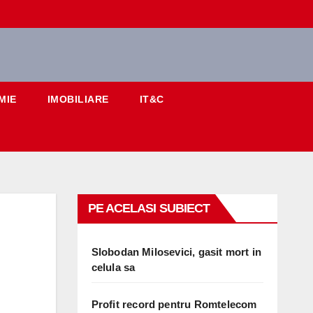
MIE
IMOBILIARE
IT&C
PE ACELASI SUBIECT
Slobodan Milosevici, gasit mort in
celula sa
Profit record pentru Romtelecom