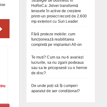
Strategie de business în
mise
HoReCa: Jidvei transformă
terasele în active de creștere
printr-un proiect record de 2.600
mp exteriori cu Sun Leader
Fără proteze mobile: cum
funcționează reabilitarea
completă pe implanturi All-on
Te muti? Cum sa nu-ti avariezi
lucrurile, sa nu zgarii podeaua
sau sa te pricopsesti cu o hernie
de disc?
De unde poți să îți cumperi
ntru
aparatul de aer condiționat?