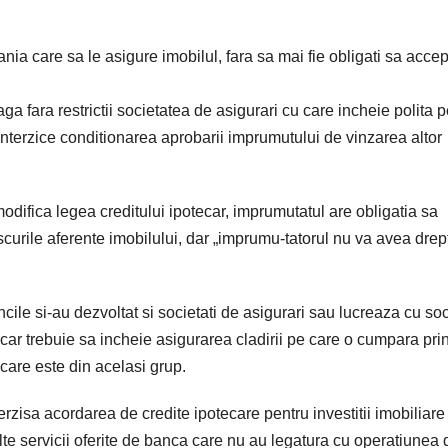
nia care sa le asigure imobilul, fara sa mai fie obligati sa acce
aga fara restrictii societatea de asigurari cu care incheie polita 
va interzice conditionarea aprobarii imprumutului de vinzarea altor
odifica legea creditului ipotecar, imprumutatul are obligatia sa
scurile aferente imobilului, dar „imprumu-tatorul nu va avea drep
ile si-au dezvoltat si societati de asigurari sau lucreaza cu soc
tecar trebuie sa incheie asigurarea cladirii pe care o cumpara pri
care este din acelasi grup.
rzisa acordarea de credite ipotecare pentru investitii imobiliare
lte servicii oferite de banca care nu au legatura cu operatiunea 