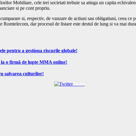
orilor Mobiliare, cele trei societati trebuie sa atinga un capita echivale
anciare si pe cont propriu.
de cumparare si, respectiv, de vanzare de actiuni sau obligatiuni, ceea c
 este Romtelecom, dar procesul de listare este destul de lung si va mai d
ele pentru a gestiona riscurile globale!
 la o firmă de lupte MMA online!
u salvarea culturilor!
Tweet