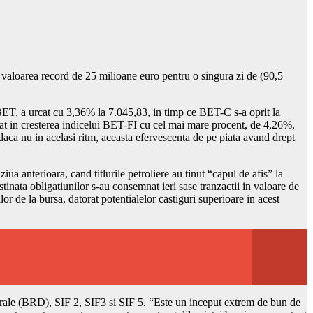
s valoarea record de 25 milioane euro pentru o singura zi de (90,5
ei, BET, a urcat cu 3,36% la 7.045,83, in timp ce BET-C s-a oprit la
ctat in cresterea indicelui BET-FI cu cel mai mare procent, de 4,26%,
 daca nu in acelasi ritm, aceasta efervescenta de pe piata avand drept
iua anterioara, cand titlurile petroliere au tinut “capul de afis” la
tinata obligatiunilor s-au consemnat ieri sase tranzactii in valoare de
ilor de la bursa, datorat potentialelor castiguri superioare in acest
rale (BRD), SIF 2, SIF3 si SIF 5. “Este un inceput extrem de bun de