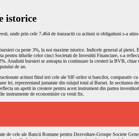
 istorice
ti, unde prin cele 7.464 de tranzactii cu actiuni si obligatiuni s-a atin
icii bursieri cu peste 3%, la noi maxime istorice. Indicele general al piet
entru titlurile celor cinci Societati de Investitii Financiare, s-a refle
2%. Analistii bursieri se asteapta in continuare la cresteri la BVB, chiar
eputului de an.
ctionate actiuni fiind ieri cele ale SIF-urilor si bancilor, comparativ cu z
ne lei, reprezentand jumatate din rulajul total al Bursei. In sectiunea des
reflecta un apetit in crestere pentru acest instrument din partea investitor
lte instrumente de economisire cu venit fix.
urmate de cele ale Bancii Romane pentru Dezvoltare-Groupe Societe Gene