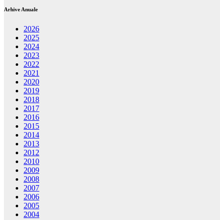
Arhive Anuale
2026
2025
2024
2023
2022
2021
2020
2019
2018
2017
2016
2015
2014
2013
2012
2010
2009
2008
2007
2006
2005
2004