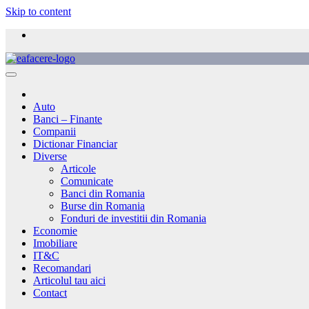
Skip to content
Auto
Banci – Finante
Companii
Dictionar Financiar
Diverse
Articole
Comunicate
Banci din Romania
Burse din Romania
Fonduri de investitii din Romania
Economie
Imobiliare
IT&C
Recomandari
Articolul tau aici
Contact