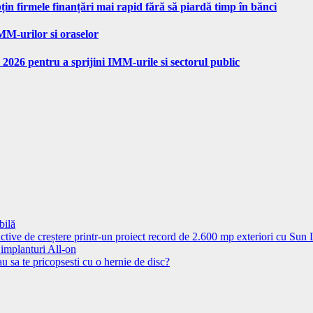
n firmele finanțări mai rapid fără să piardă timp în bănci
MM-urilor si oraselor
 2026 pentru a sprijini IMM-urile si sectorul public
bilă
ctive de creștere printr-un proiect record de 2.600 mp exteriori cu Sun
 implanturi All-on
u sa te pricopsesti cu o hernie de disc?