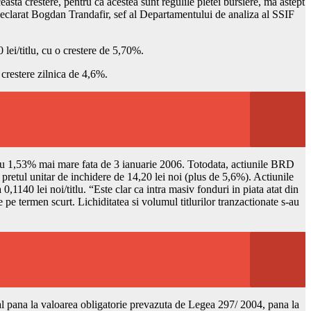
asta crestere, pentru ca acestea sunt regulile pietei bursiere, ma astept
a declarat Bogdan Trandafir, sef al Departamentului de analiza al SSIF
 lei/titlu, cu o crestere de 5,70%.
 crestere zilnica de 4,6%.
u, cu 1,53% mai mare fata de 3 ianuarie 2006. Totodata, actiunile BRD
a pretul unitar de inchidere de 14,20 lei noi (plus de 5,6%). Actiunile
1140 lei noi/titlu. “Este clar ca intra masiv fonduri in piata atat din
e pe termen scurt. Lichiditatea si volumul titlurilor tranzactionate s-au
al pana la valoarea obligatorie prevazuta de Legea 297/ 2004, pana la