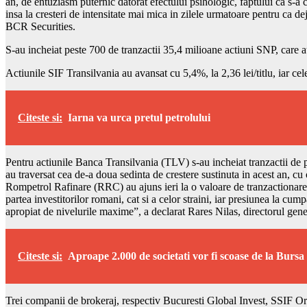
an, de entuziasm puternic datorat efectului psihologic, faptului ca s-a 
insa la cresteri de intensitate mai mica in zilele urmatoare pentru ca d
BCR Securities.
S-au incheiat peste 700 de tranzactii 35,4 milioane actiuni SNP, care au
Actiunile SIF Transilvania au avansat cu 5,4%, la 2,36 lei/titlu, iar ce
Citeste si:
Iarna va urca pretul petrolului
Pentru actiunile Banca Transilvania (TLV) s-au incheiat tranzactii de p
au traversat cea de-a doua sedinta de crestere sustinuta in acest an, cu 
Rompetrol Rafinare (RRC) au ajuns ieri la o valoare de tranzactionare de
partea investitorilor romani, cat si a celor straini, iar presiunea la cum
apropiat de nivelurile maxime”, a declarat Rares Nilas, directorul gen
Citeste si:
Aproape 2.000 de societati vor fi scoase de la Bursa
Trei companii de brokeraj, respectiv Bucuresti Global Invest, SSIF Ori