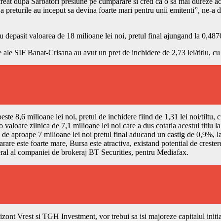
creat dupa Sarbatori presiune pe cumparare si cred ca o sa mai dureze ace
eja preturile au inceput sa devina foarte mari pentru unii emitenti”, ne-
 depasit valoarea de 18 milioane lei noi, pretul final ajungand la 0,4870
le ale SIF Banat-Crisana au avut un pret de inchidere de 2,73 lei/titlu, cu
este 8,6 milioane lei noi, pretul de inchidere fiind de 1,31 lei noi/tilt
o valoare zilnica de 7,1 milioane lei noi care a dus cotatia acestui titlu l
 aproape 7 milioane lei noi pretul final aducand un castig de 0,9%, la 0,
parare este foarte mare, Bursa este atractiva, existand potential de crester
eral al companiei de brokeraj BT Securities, pentru Mediafax.
zont Vrest si TGH Investment, vor trebui sa isi majoreze capitalul initi