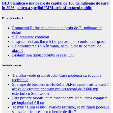
BID planifica o majorare de capital de 100 de milioane de euro
in 2026 pentru a sprijini IMM-urile si sectorul public
Pe acelasi subiect
Rompetrol Rafinare a obtinut un profit de 71 milioane de
dolari
SIF, prabusite controlat
In spatele dobanzilor mici se pot ascunde comisioane grase
Reintroducerea TVA în vama, nemultumeste oamenii de
afaceri
Biofarm si-a dublat profitul la sase luni
Articole recente
Tranziția verde în construcții: Casă modernă cu structură
reciclabilă
Strategie de business în HoReCa: Jidvei transformă terasele în
active de creștere printr-un proiect record de 2.600 mp
exteriori cu Sun Leader
Fără proteze mobile: cum funcționează reabilitarea completă
pe implanturi All-on
Te muti? Cum sa nu-ti avariezi lucrurile, sa nu zgarii podeaua
sau sa te pricopsesti cu o hernie de disc?