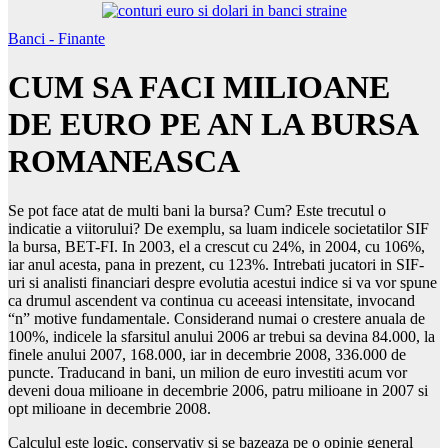
Banci - Finante
CUM SA FACI MILIOANE
DE EURO PE AN LA BURSA
ROMANEASCA
Se pot face atat de multi bani la bursa? Cum? Este trecutul o
indicatie a viitorului? De exemplu, sa luam indicele societatilor SIF
la bursa, BET-FI. In 2003, el a crescut cu 24%, in 2004, cu 106%,
iar anul acesta, pana in prezent, cu 123%. Intrebati jucatori in SIF-
uri si analisti financiari despre evolutia acestui indice si va vor spune
ca drumul ascendent va continua cu aceeasi intensitate, invocand
“n” motive fundamentale. Considerand numai o crestere anuala de
100%, indicele la sfarsitul anului 2006 ar trebui sa devina 84.000, la
finele anului 2007, 168.000, iar in decembrie 2008, 336.000 de
puncte. Traducand in bani, un milion de euro investiti acum vor
deveni doua milioane in decembrie 2006, patru milioane in 2007 si
opt milioane in decembrie 2008.
Calculul este logic, conservativ si se bazeaza pe o opinie general