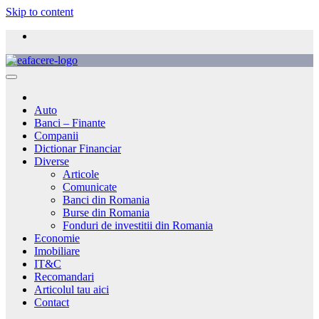
Skip to content
Auto
Banci – Finante
Companii
Dictionar Financiar
Diverse
Articole
Comunicate
Banci din Romania
Burse din Romania
Fonduri de investitii din Romania
Economie
Imobiliare
IT&C
Recomandari
Articolul tau aici
Contact