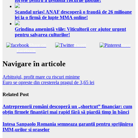
forțele pentru a gestiona riscurile globale!
Scandal uriaș! ANAF descoperă o fraudă de 26 milioane
lei la o firmă de lupte MMA online!
Grindina amenință viile: Viticultorii cer ajutor urgent
pentru salvarea culturilor!
Share on
Tweet
Save
Facebook
Navigare în articole
Arbitrajul, profit mare cu riscuri minime
Euro se opreste din cresterela pragul de 3,65 lei
Related Post
Antreprenorii români descoperă un „shortcut” financiar: cum
obțin firmele finanțări mai rapid fără să piardă timp în bănci
Intesa Sanpaolo Romania semneaza garantii pentru sprijinirea
IMM-urilor si oraselor