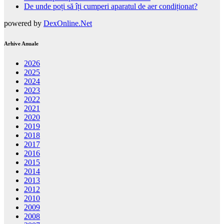
De unde poți să îți cumperi aparatul de aer condiționat?
powered by
DexOnline.Net
Arhive Anuale
2026
2025
2024
2023
2022
2021
2020
2019
2018
2017
2016
2015
2014
2013
2012
2010
2009
2008