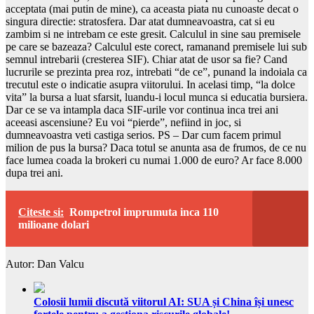
acceptata (mai putin de mine), ca aceasta piata nu cunoaste decat o
singura directie: stratosfera. Dar atat dumneavoastra, cat si eu
zambim si ne intrebam ce este gresit. Calculul in sine sau premisele
pe care se bazeaza? Calculul este corect, ramanand premisele lui sub
semnul intrebarii (cresterea SIF). Chiar atat de usor sa fie? Cand
lucrurile se prezinta prea roz, intrebati “de ce”, punand la indoiala ca
trecutul este o indicatie asupra viitorului. In acelasi timp, “la dolce
vita” la bursa a luat sfarsit, luandu-i locul munca si educatia bursiera.
Dar ce se va intampla daca SIF-urile vor continua inca trei ani
aceeasi ascensiune? Eu voi “pierde”, nefiind in joc, si
dumneavoastra veti castiga serios. PS – Dar cum facem primul
milion de pus la bursa? Daca totul se anunta asa de frumos, de ce nu
face lumea coada la brokeri cu numai 1.000 de euro? Ar face 8.000
dupa trei ani.
Citeste si:
Rompetrol imprumuta inca 110
milioane dolari
Autor: Dan Valcu
Colosii lumii discută viitorul AI: SUA și China își unesc