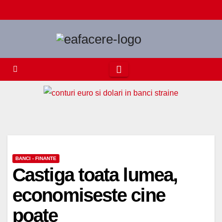
Skip
to
content
BANCI - FINANTE
Castiga toata lumea,
economiseste cine
poate