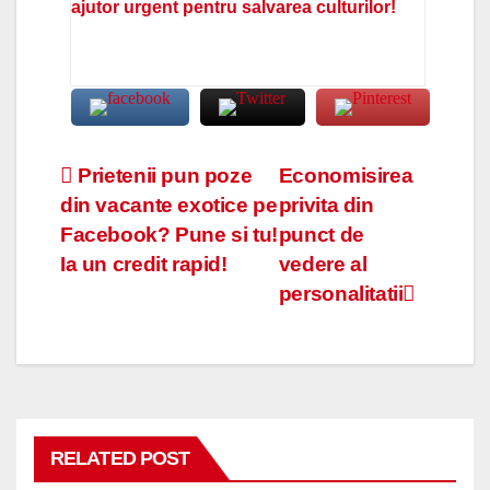
ajutor urgent pentru salvarea culturilor!
Navigare
Prietenii pun poze
Economisirea
din vacante exotice pe
privita din
în
Facebook? Pune si tu!
punct de
articole
Ia un credit rapid!
vedere al
personalitatii
RELATED POST