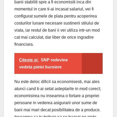
banii stabiliti spre a fi economisiti inca din
momentul in care ti-ai incasat salariul, vei fi
configurat sumele de plata pentru acoperirea
costurilor lunare necesare sustinerii stilului de
viata, iar restul de bani ii vei utiliza intr-un mod
cat mai calculat, dar liber de orice ingradire
financiara.
Citeste si:
SNP redevine
vedeta pietei bursiere
Nu este deloc dificil sa economisesti, mai ales
atunci cand ti-ai setat asteptarile in mod corect;
economisirea nu inseamna o fortare a propriei
persoane in vederea asigurarii unor sume de
bani mai mari decat posibilitatea de a produce.
Inseamna ca tu trebuie sa se bazezi pe niste