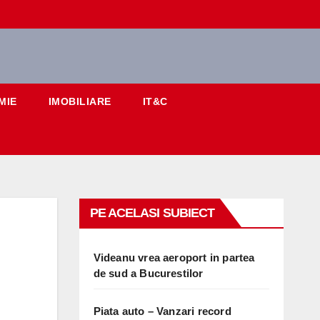
MIE
IMOBILIARE
IT&C
PE ACELASI SUBIECT
Videanu vrea aeroport in partea
de sud a Bucurestilor
Piata auto – Vanzari record