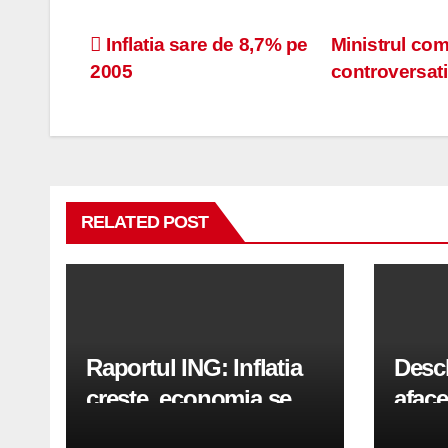
Navigare
Inflatia sare de 8,7% pe
Ministrul comu
2005
controversati
în
articole
RELATED POST
Raportul ING: Inflatia
Desc
creste, economia se
aface
indreapta spre crestere
pași