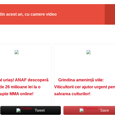
 din acest an, cu camere video
l uriaș! ANAF descoperă
Grindina amenință viile:
de 26 milioane lei la o
Viticultorii cer ajutor urgent pe
lupte MMA online!
salvarea culturilor!
Tweet
Save