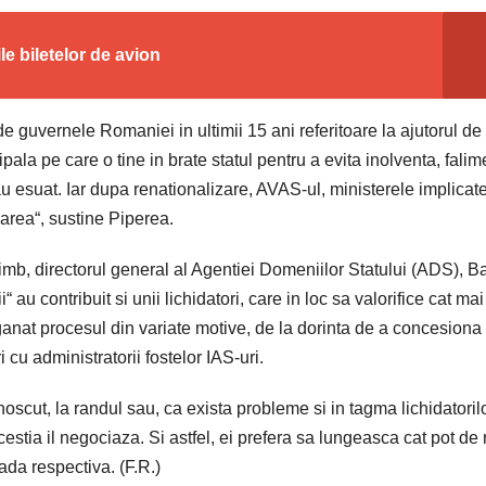
ile biletelor de avion
 guvernele Romaniei in ultimii 15 ani referitoare la ajutorul de 
pala pe care o tine in brate statul pentru a evita inolventa, falim
au esuat. Iar dupa renationalizare, AVAS-ul, ministerele implicat
zarea“, sustine Piperea.
schimb, directorul general al Agentiei Domeniilor Statului (ADS), B
 au contribuit si unii lichidatori, care in loc sa valorifice cat mai
aganat procesul din variate motive, de la dorinta de a concesiona
 cu administratorii fostelor IAS-uri.
cut, la randul sau, ca exista probleme si in tagma lichidatorilo
cestia il negociaza. Si astfel, ei prefera sa lungeasca cat pot de
ada respectiva. (F.R.)