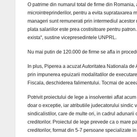
O patrime din numarul total de firme din Romania, a
microintreprinderilor, pentru a evita suprataxarea mu
manageri sunt remunerati prin intermediul acestor m
plata salariilor este prea costisitoare pentru patron
exista“, sustine vicepresedintele UNPRL.
Nu mai putin de 120.000 de firme se afla in procedu
In plus, Piperea a acuzat Autoritatea Nationala de 
prin impunerea epuizarii modalitatilor de executare
Fiscala, deschiderea falimentului. Tocmai de aceea
Potrivit proiectului de lege a insolventei aflat ac
doar o exceptie, iar atributiile judecatorului sindic v
sindicalistilor, care de multe ori, in cadrul adunarii
creditorilor. Proiectul de lege prevede ca o mare par
creditorilor, format din 5-7 persoane specializate 