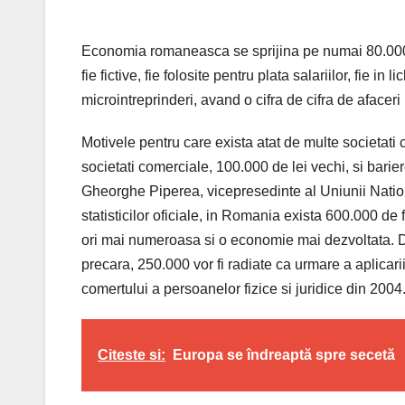
Economia romaneasca se sprijina pe numai 80.000 de
fie fictive, fie folosite pentru plata salariilor, fie i
microintreprinderi, avand o cifra de cifra de afac
Motivele pentru care exista atat de multe societati
societati comerciale, 100.000 de lei vechi, si barier
Gheorghe Piperea, vicepresedinte al Uniunii Natio
statisticilor oficiale, in Romania exista 600.000 de
ori mai numeroasa si o economie mai dezvoltata. Di
precara, 250.000 vor fi radiate ca urmare a aplicarii l
comertului a persoanelor fizice si juridice din 2004
Citeste si:
Europa se îndreaptă spre secetă