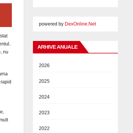
powered by
DexOnline.Net
stat
entul.
ARHIVE ANUALE
e, nu
2026
arna
2025
 rapid
2024
r,
2023
 mult
2022