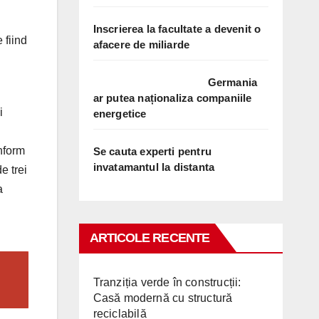
Inscrierea la facultate a devenit o
 fiind
afacere de miliarde
Germania
ar putea naționaliza companiile
i
energetice
nform
Se cauta experti pentru
invatamantul la distanta
e trei
a
ARTICOLE RECENTE
Tranziția verde în construcții:
Casă modernă cu structură
reciclabilă