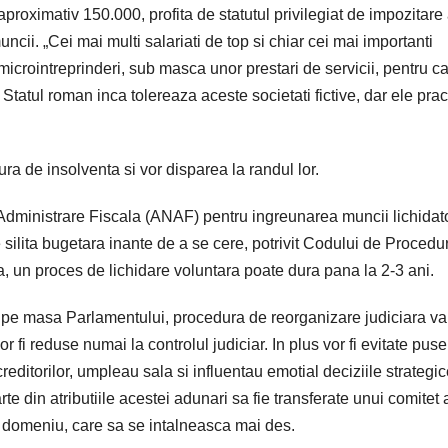
proximativ 150.000, profita de statutul privilegiat de impozitare
ncii. „Cei mai multi salariati de top si chiar cei mai importanti
icrointreprinderi, sub masca unor prestari de servicii, pentru c
. Statul roman inca tolereaza aceste societati fictive, dar ele prac
ra de insolventa si vor disparea la randul lor.
Administrare Fiscala (ANAF) pentru ingreunarea muncii lichidator
 silita bugetara inante de a se cere, potrivit Codului de Procedu
, un proces de lichidare voluntara poate dura pana la 2-3 ani.
um pe masa Parlamentului, procedura de reorganizare judiciara va 
or fi reduse numai la controlul judiciar. In plus vor fi evitate puse
 creditorilor, umpleau sala si influentau emotial deciziile strategi
te din atributiile acestei adunari sa fie transferate unui comitet 
in domeniu, care sa se intalneasca mai des.