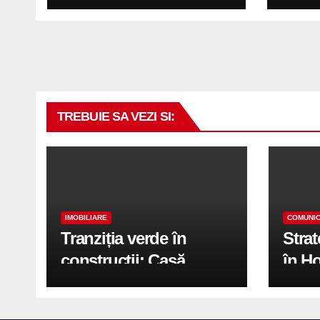
in a doua jumatate a
anului 2026
TREBUIE SA VEZI SI:
IMOBILIARE
COMUNIC
Tranziția verde în
Stra
construcții: Casă
în H
modernă cu structură
trans
reciclabilă
activ