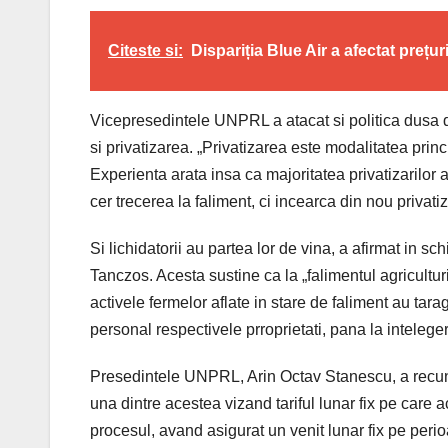
Citeste si:
Dispariția Blue Air a afectat prețur
Vicepresedintele UNPRL a atacat si politica dusa de
si privatizarea. „Privatizarea este modalitatea princi
Experienta arata insa ca majoritatea privatizarilor 
cer trecerea la faliment, ci incearca din nou privati
Si lichidatorii au partea lor de vina, a afirmat in 
Tanczos. Acesta sustine ca la „falimentul agriculturii“
activele fermelor aflate in stare de faliment au tar
personal respectivele prroprietati, pana la intelegeri
Presedintele UNPRL, Arin Octav Stanescu, a recunos
una dintre acestea vizand tariful lunar fix pe care a
procesul, avand asigurat un venit lunar fix pe perio