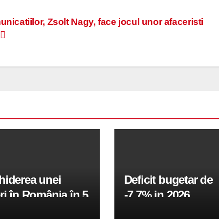
nicatiilor, Zsolt Nagy, face jocul unor afaceristi
hiderea unei
Deficit bugetar de
ri în România în 5
-7,7% in 2026,
obiectivul pentru 