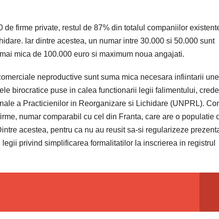
 firme private, restul de 87% din totalul companiilor existente
n lichidare. Iar dintre acestea, un numar intre 30.000 si 50.000 sunt
eri mai mica de 100.000 euro si maximum noua angajati.
 comerciale neproductive sunt suma mica necesara infiintarii une
ele birocratice puse in calea functionarii legii falimentului, crede
nale a Practicienilor in Reorganizare si Lichidare (UNPRL). Co
 firme, numar comparabil cu cel din Franta, care are o populatie d
ntre acestea, pentru ca nu au reusit sa-si regularizeze prezent
egii privind simplificarea formalitatilor la inscrierea in registrul
.