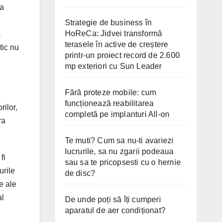
 a
Strategie de business în
HoReCa: Jidvei transformă
a
terasele în active de creștere
tic nu
printr-un proiect record de 2.600
mp exteriori cu Sun Leader
Fără proteze mobile: cum
funcționează reabilitarea
ilor,
completă pe implanturi All-on
ra
Te muti? Cum sa nu-ti avariezi
lucrurile, sa nu zgarii podeaua
fi
sau sa te pricopsesti cu o hernie
urile
de disc?
ce ale
al
De unde poți să îți cumperi
aparatul de aer condiționat?