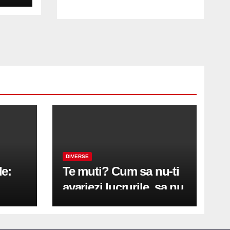
DIVERSE
le:
Te muti? Cum sa nu-ti
avariezi lucrurile, sa nu
etă
zgarii podeaua sau sa
on
te pricopsesti cu o