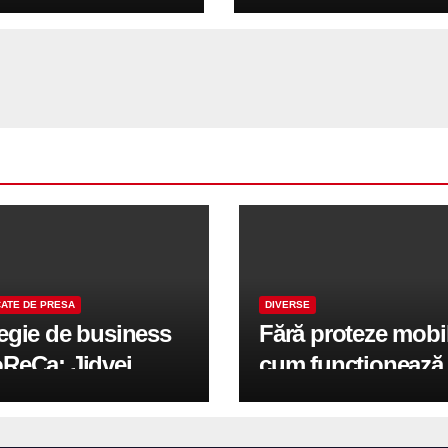
fiind de 6%
ATE DE PRESA
DIVERSE
tegie de business
Fără proteze mobi
oReCa: Jidvei
cum funcționează
formă terasele în
reabilitarea compl
e de creștere
pe implanturi All-