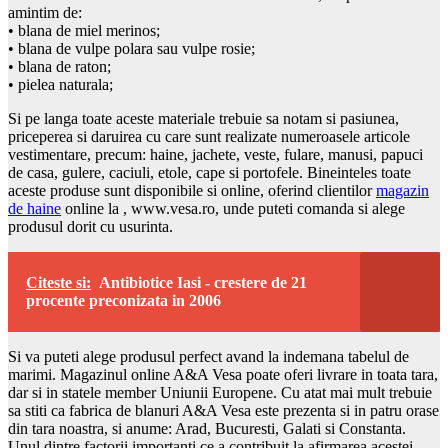
amintim de:
• blana de miel merinos;
• blana de vulpe polara sau vulpe rosie;
• blana de raton;
• pielea naturala;
Si pe langa toate aceste materiale trebuie sa notam si pasiunea,
priceperea si daruirea cu care sunt realizate numeroasele articole
vestimentare, precum: haine, jachete, veste, fulare, manusi, papuci
de casa, gulere, caciuli, etole, cape si portofele. Bineinteles toate
aceste produse sunt disponibile si online, oferind clientilor
magazin
de haine
online la , www.vesa.ro, unde puteti comanda si alege
produsul dorit cu usurinta.
Citeste si:
Antibiotice Iasi - crestere de 21
procente preconizata in 2006
Si va puteti alege produsul perfect avand la indemana tabelul de
marimi. Magazinul online A&A Vesa poate oferi livrare in toata tara,
dar si in statele member Uniunii Europene. Cu atat mai mult trebuie
sa stiti ca fabrica de blanuri A&A Vesa este prezenta si in patru orase
din tara noastra, si anume: Arad, Bucuresti, Galati si Constanta.
Unul dintre factorii importanti ce a contribuit la afirmarea acestei