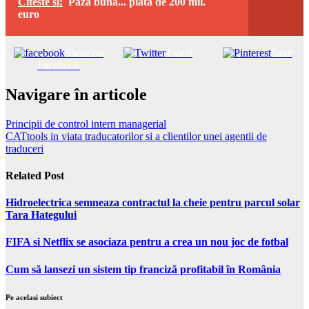
Citeste si:
Paza buna... piata de 200 mil.
euro
Share on
Tweet
Save
Facebook
Navigare în articole
Principii de control intern managerial
CATtools in viata traducatorilor si a clientilor unei agentii de
traduceri
Related Post
Hidroelectrica semneaza contractul la cheie pentru parcul solar
Tara Hategului
FIFA si Netflix se asociaza pentru a crea un nou joc de fotbal
Cum să lansezi un sistem tip franciză profitabil în România
Pe acelasi subiect