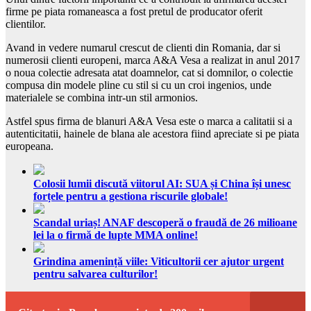
firme pe piata romaneasca a fost pretul de producator oferit
clientilor.
Avand in vedere numarul crescut de clienti din Romania, dar si
numerosii clienti europeni, marca A&A Vesa a realizat in anul 2017
o noua colectie adresata atat doamnelor, cat si domnilor, o colectie
compusa din modele pline cu stil si cu un croi ingenios, unde
materialele se combina intr-un stil armonios.
Astfel spus firma de blanuri A&A Vesa este o marca a calitatii si a
autenticitatii, hainele de blana ale acestora fiind apreciate si pe piata
europeana.
Colosii lumii discută viitorul AI: SUA și China își unesc
forțele pentru a gestiona riscurile globale!
Scandal uriaș! ANAF descoperă o fraudă de 26 milioane
lei la o firmă de lupte MMA online!
Grindina amenință viile: Viticultorii cer ajutor urgent
pentru salvarea culturilor!