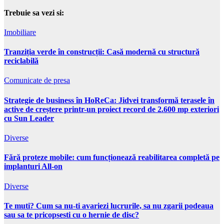
Trebuie sa vezi si:
Imobiliare
Tranziția verde în construcții: Casă modernă cu structură
reciclabilă
Comunicate de presa
Strategie de business în HoReCa: Jidvei transformă terasele în
active de creștere printr-un proiect record de 2.600 mp exteriori
cu Sun Leader
Diverse
Fără proteze mobile: cum funcționează reabilitarea completă pe
implanturi All-on
Diverse
Te muti? Cum sa nu-ti avariezi lucrurile, sa nu zgarii podeaua
sau sa te pricopsesti cu o hernie de disc?