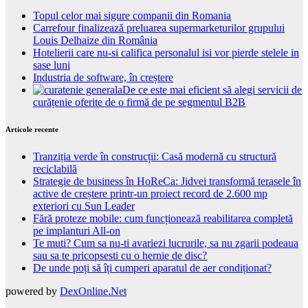
Topul celor mai sigure companii din Romania
Carrefour finalizează preluarea supermarketurilor grupului
Louis Delhaize din România
Hotelierii care nu-si califica personalul isi vor pierde stelele in
sase luni
Industria de software, în creștere
De ce este mai eficient să alegi servicii de
curățenie oferite de o firmă de pe segmentul B2B
Articole recente
Tranziția verde în construcții: Casă modernă cu structură
reciclabilă
Strategie de business în HoReCa: Jidvei transformă terasele în
active de creștere printr-un proiect record de 2.600 mp
exteriori cu Sun Leader
Fără proteze mobile: cum funcționează reabilitarea completă
pe implanturi All-on
Te muti? Cum sa nu-ti avariezi lucrurile, sa nu zgarii podeaua
sau sa te pricopsesti cu o hernie de disc?
De unde poți să îți cumperi aparatul de aer condiționat?
powered by
DexOnline.Net