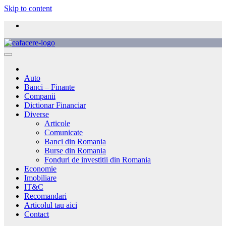
Skip to content
Auto
Banci – Finante
Companii
Dictionar Financiar
Diverse
Articole
Comunicate
Banci din Romania
Burse din Romania
Fonduri de investitii din Romania
Economie
Imobiliare
IT&C
Recomandari
Articolul tau aici
Contact