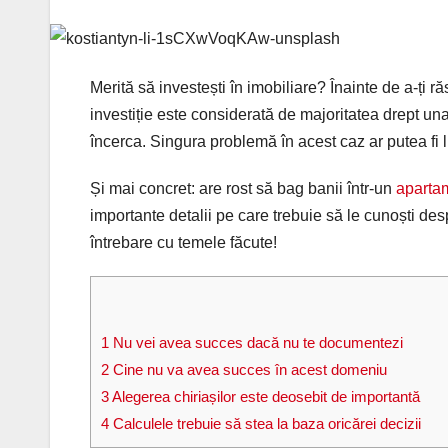
Merită să investești în imobiliare? Înainte de a-ți ră
investiție este considerată de majoritatea drept una
încerca. Singura problemă în acest caz ar putea fi 
Și mai concret: are rost să bag banii într-un
aparta
importante detalii pe care trebuie să le cunoști desp
întrebare cu temele făcute!
1
Nu vei avea succes dacă nu te documentezi
2
Cine nu va avea succes în acest domeniu
3
Alegerea chiriașilor este deosebit de importantă
4
Calculele trebuie să stea la baza oricărei decizii