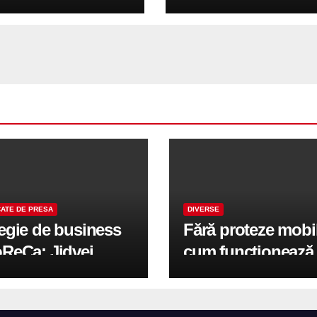
ATE DE PRESA
DIVERSE
tegie de business
Fără proteze mobi
oReCa: Jidvei
cum funcționează
formă terasele în
reabilitarea compl
e de creștere
pe implanturi All-