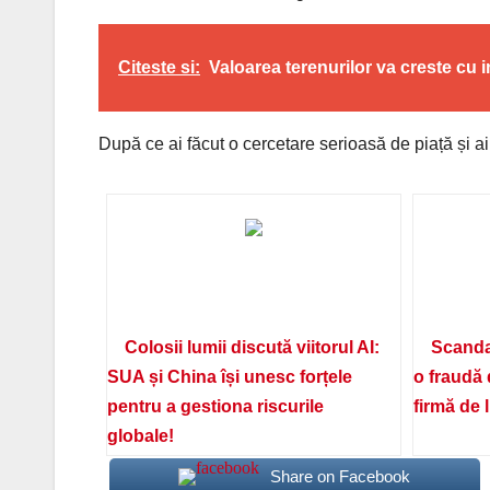
Citeste si:
Valoarea terenurilor va creste cu 
După ce ai făcut o cercetare serioasă de piață și ai
Colosii lumii discută viitorul AI:
Scanda
SUA și China își unesc forțele
o fraudă 
pentru a gestiona riscurile
firmă de 
globale!
Share on Facebook