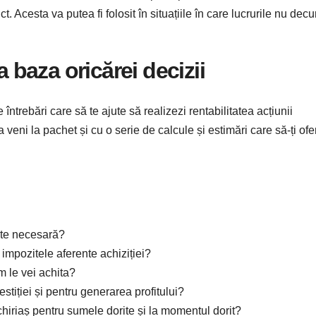
. Acesta va putea fi folosit în situațiile în care lucrurile nu decu
a baza oricărei decizii
e întrebări care să te ajute să realizezi rentabilitatea acțiunii
 veni la pachet și cu o serie de calcule și estimări care să-ți ofe
ste necesară?
 impozitele aferente achiziției?
m le vei achita?
stiției și pentru generarea profitului?
hiriaș pentru sumele dorite și la momentul dorit?