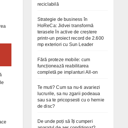
reciclabilă
Strategie de business în
HoReCa: Jidvei transformă
rea
terasele în active de creștere
printr-un proiect record de 2.600
mp exteriori cu Sun Leader
Fără proteze mobile: cum
funcționează reabilitarea
completă pe implanturi All-on
ă
le
Te muti? Cum sa nu-ti avariezi
lucrurile, sa nu zgarii podeaua
sau sa te pricopsesti cu o hernie
de disc?
De unde poți să îți cumperi
face
aparatul de aer condiționat?