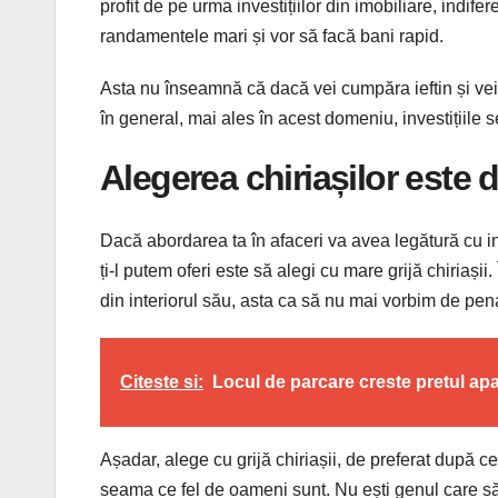
profit de pe urma investițiilor din imobiliare, indi
randamentele mari și vor să facă bani rapid.
Asta nu înseamnă că dacă vei cumpăra ieftin și vei
în general, mai ales în acest domeniu, investițiile 
Alegerea chiriașilor este
Dacă abordarea ta în afaceri va avea legătură cu inve
ți-l putem oferi este să alegi cu mare grijă chiriașii
din interiorul său, asta ca să nu mai vorbim de penal
Citeste si:
Locul de parcare creste pretul ap
Așadar, alege cu grijă chiriașii, de preferat după ce t
seama ce fel de oameni sunt. Nu ești genul care să