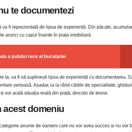
nu te documentezi
 va fi reprezentată de lipsa de experiență. Din păcate, acumula
te arunci cu capul înainte în piața imobiliară.
ala a polului rece al bucatariei
are ta, va fi să suplinești lipsa de experiență cu documentarea. S
are serioasă. Așadar, ia la rând cărțile de specialitate, ghiduri
ți vor arată situația reală din piață, dincolo de teorie.
n acest domeniu
 o categorie anume de oameni care nu vor avea succes și nu vor 