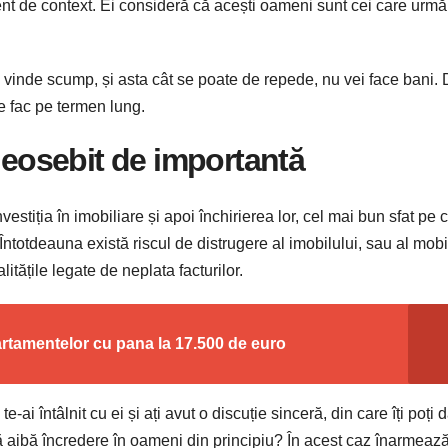
ferent de context. Ei consideră că acești oameni sunt cei care urm
 vinde scump, și asta cât se poate de repede, nu vei face bani. 
se fac pe termen lung.
 deosebit de importantă
stiția în imobiliare și apoi închirierea lor, cel mai bun sfat pe 
. Întotdeauna există riscul de distrugere al imobilului, sau al mobi
itățile legate de neplata facturilor.
artamentelor cu pana la 17.500 de euro
e-ai întâlnit cu ei și ați avut o discuție sinceră, din care îți poți 
 aibă încredere în oameni din principiu? În acest caz înarmează