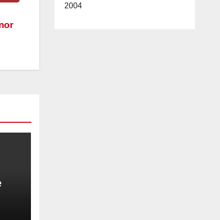
2004
unor
e