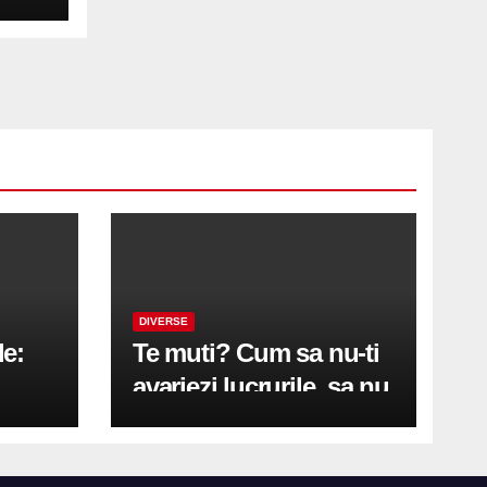
DIVERSE
le:
Te muti? Cum sa nu-ti
avariezi lucrurile, sa nu
etă
zgarii podeaua sau sa
on
te pricopsesti cu o