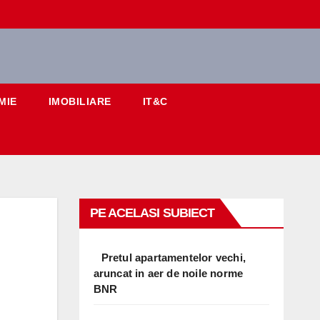
MIE
IMOBILIARE
IT&C
PE ACELASI SUBIECT
Pretul apartamentelor vechi,
aruncat in aer de noile norme
BNR