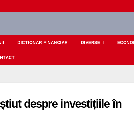
II
DICTIONAR FINANCIAR
DIVERSE
ECONO
NTACT
știut despre investițiile în