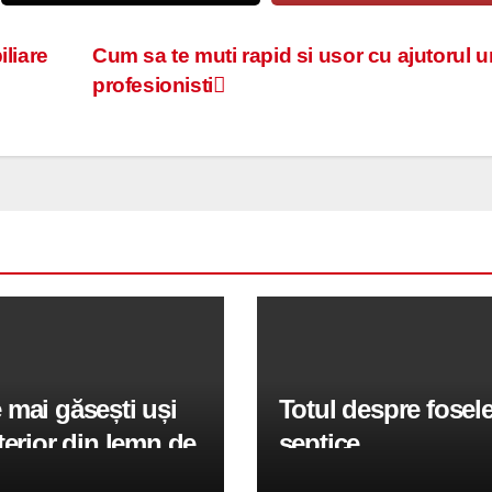
iliare
Cum sa te muti rapid si usor cu ajutorul 
profesionisti
mai găsești uși
Totul despre fosel
terior din lemn de
septice
ate în România