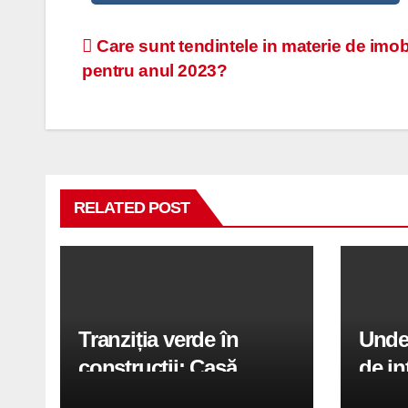
Navigare
Care sunt tendintele in materie de imob
pentru anul 2023?
în
articole
RELATED POST
Tranziția verde în
Unde 
construcții: Casă
de in
modernă cu structură
calit