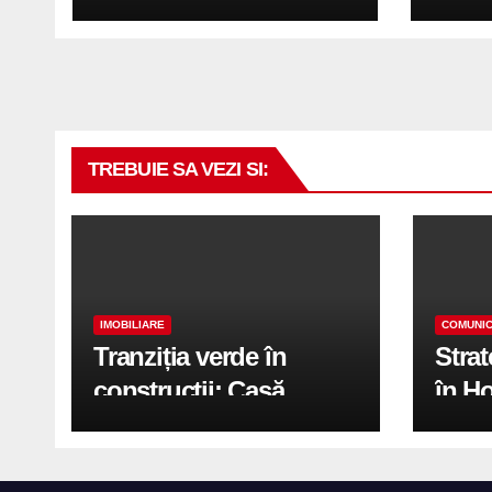
reciclabilă
TREBUIE SA VEZI SI:
IMOBILIARE
COMUNIC
Tranziția verde în
Stra
construcții: Casă
în H
modernă cu structură
trans
reciclabilă
activ