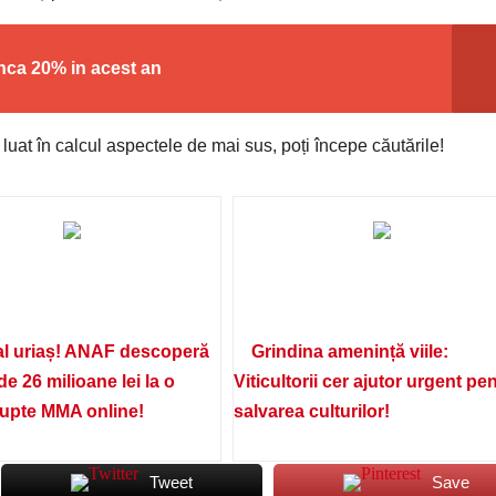
inca 20% in acest an
 luat în calcul aspectele de mai sus, poți începe căutările!
l uriaș! ANAF descoperă
Grindina amenință viile:
de 26 milioane lei la o
Viticultorii cer ajutor urgent pe
lupte MMA online!
salvarea culturilor!
Tweet
Save