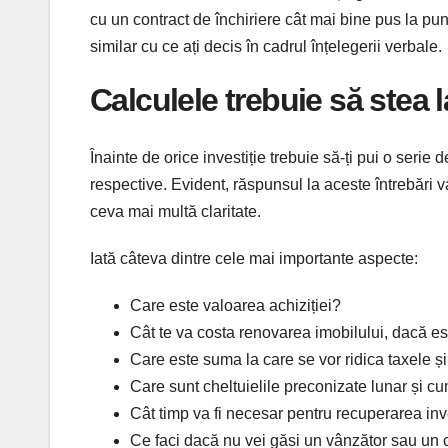
cu un contract de închiriere cât mai bine pus la punct
similar cu ce ați decis în cadrul înțelegerii verbale.
Calculele trebuie să stea l
Înainte de orice investiție trebuie să-ți pui o serie d
respective. Evident, răspunsul la aceste întrebări va
ceva mai multă claritate.
Iată câteva dintre cele mai importante aspecte:
Care este valoarea achiziției?
Cât te va costa renovarea imobilului, dacă e
Care este suma la care se vor ridica taxele și
Care sunt cheltuielile preconizate lunar și cu
Cât timp va fi necesar pentru recuperarea inve
Ce faci dacă nu vei găsi un vânzător sau un c