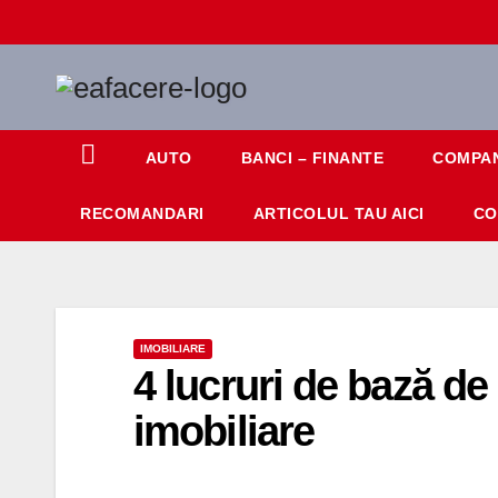
Skip
to
content
AUTO
BANCI – FINANTE
COMPAN
RECOMANDARI
ARTICOLUL TAU AICI
CO
IMOBILIARE
4 lucruri de bază de 
imobiliare