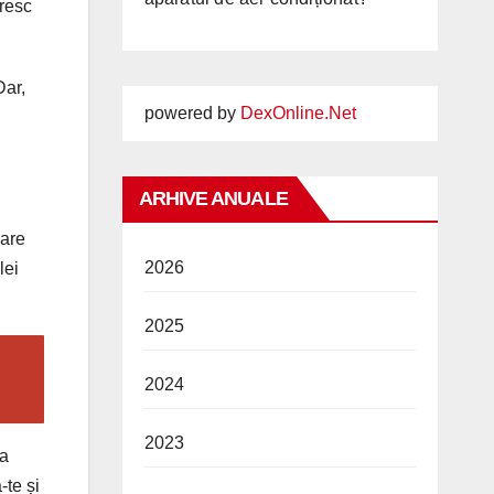
ăresc
Dar,
powered by
DexOnline.Net
ARHIVE ANUALE
care
2026
lei
2025
2024
2023
da
-te și