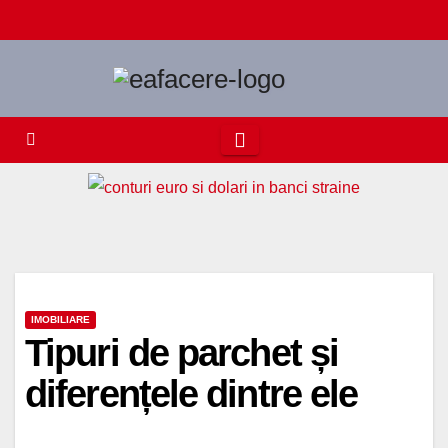
Skip
to
content
IMOBILIARE
Tipuri de parchet și
diferențele dintre ele