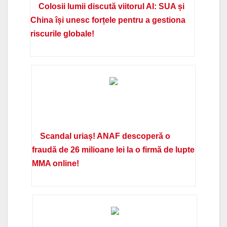
Colosii lumii discută viitorul AI: SUA și
China își unesc forțele pentru a gestiona
riscurile globale!
Scandal uriaș! ANAF descoperă o
fraudă de 26 milioane lei la o firmă de lupte
MMA online!