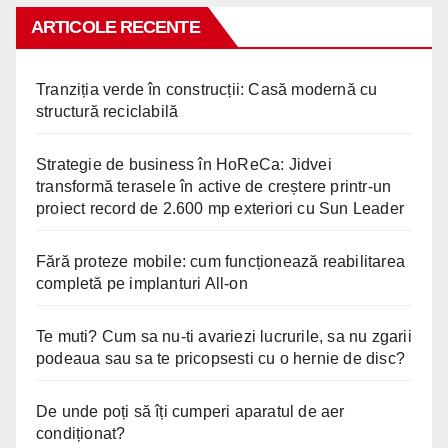
ARTICOLE RECENTE
Tranziția verde în construcții: Casă modernă cu
structură reciclabilă
Strategie de business în HoReCa: Jidvei
transformă terasele în active de creștere printr-un
proiect record de 2.600 mp exteriori cu Sun Leader
Fără proteze mobile: cum funcționează reabilitarea
completă pe implanturi All-on
Te muti? Cum sa nu-ti avariezi lucrurile, sa nu zgarii
podeaua sau sa te pricopsesti cu o hernie de disc?
De unde poți să îți cumperi aparatul de aer
condiționat?