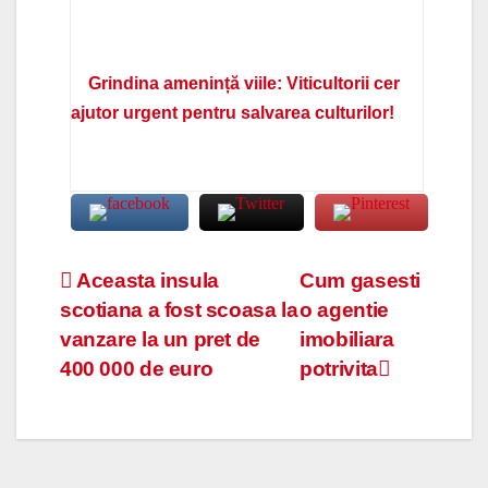
Grindina amenință viile: Viticultorii cer
ajutor urgent pentru salvarea culturilor!
Navigare
Aceasta insula
Cum gasesti
scotiana a fost scoasa la
o agentie
în
vanzare la un pret de
imobiliara
articole
400 000 de euro
potrivita