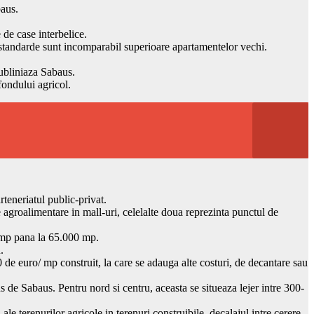
baus.
 de case interbelice.
or standarde sunt incomparabil superioare apartamentelor vechi.
ubliniaza Sabaus.
fondului agricol.
rteneriatul public-privat.
agroalimentare in mall-uri, celelalte doua reprezinta punctul de
00 mp pana la 65.000 mp.
.
 de euro/ mp construit, la care se adauga alte costuri, de decantare sau
us de Sabaus. Pentru nord si centru, aceasta se situeaza lejer intre 300-
.
le terenurilor agricole in terenuri construibile, decalajul intre cerere