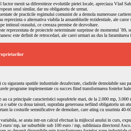
ul factor menit sa diferentieze evolutiile pietei locale, apreciaza Vlad Sa
ropean unul similar, dar nu obligatoriu de urmat.
fluentate de practicile regimului comunist de a demola numeroase cartiere
 nu reprezinta o alternativa viabila la ansamblurile rezidentiale, ale car
 pe intinsul orasului, ce creeaza premise de dezvoltare.
este reprezentata de proiectele neterminate surprinse de momentul ´89, s
manesc este definit de retrocedari, ale carei urmari au dus la faramitarea 
oprietarilor
cu siguranta spatiile industriale dezafectate, cladirile demolabile sau pa
rele programe implementate cu succes fiind transformarea fostelor hale 
ate au ca principale caracteristici suprafetele mari, de la 2.000 mp, 3.0
 ca o sabie cu doua taisuri, suprafata generoasa nefiind obligatoriu un atu
rtam la costurile semnificative de demolare, care ating cu usurinta 40-60
variabila, se arata intr-un calcul efectuat la mijlocul anului in curs, exp
 euro/ mp, iar suburbiile sub 100 euro / mp, subliniaza directorul Asco
ore au devenit disponibile prin transformarea fostelor zone industriale si a