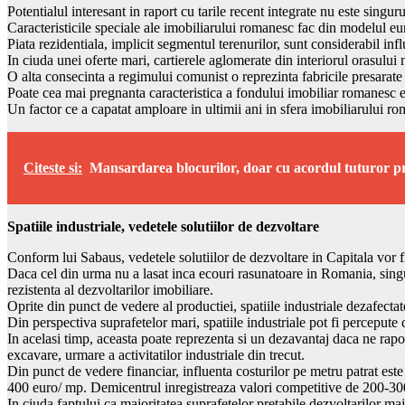
Potentialul interesant in raport cu tarile recent integrate nu este singur
Caracteristicile speciale ale imobiliarului romanesc fac din modelul eu
Piata rezidentiala, implicit segmentul terenurilor, sunt considerabil in
In ciuda unei oferte mari, cartierele aglomerate din interiorul orasului
O alta consecinta a regimului comunist o reprezinta fabricile presarate
Poate cea mai pregnanta caracteristica a fondului imobiliar romanesc 
Un factor ce a capatat amploare in ultimii ani in sfera imobiliarului ro
Citeste si:
Mansardarea blocurilor, doar cu acordul tuturor pr
Spatiile industriale, vedetele solutiilor de dezvoltare
Conform lui Sabaus, vedetele solutiilor de dezvoltare in Capitala vor fi 
Daca cel din urma nu a lasat inca ecouri rasunatoare in Romania, singu
rezistenta al dezvoltarilor imobiliare.
Oprite din punct de vedere al productiei, spatiile industriale dezafect
Din perspectiva suprafetelor mari, spatiile industriale pot fi percepute
In acelasi timp, aceasta poate reprezenta si un dezavantaj daca ne rapo
excavare, urmare a activitatilor industriale din trecut.
Din punct de vedere financiar, influenta costurilor pe metru patrat este 
400 euro/ mp. Demicentrul inregistreaza valori competitive de 200-300
In ciuda faptului ca majoritatea suprafetelor pretabile dezvoltarilor maj