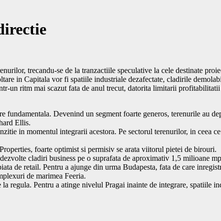
directie
nurilor, trecandu-se de la tranzactiile speculative la cele destinate proi
re in Capitala vor fi spatiile industriale dezafectate, cladirile demolabil
r-un ritm mai scazut fata de anul trecut, datorita limitarii profitabilitatii
are fundamentala. Devenind un segment foarte generos, terenurile au depas
hard Ellis.
anzitie in momentul integrarii acestora. Pe sectorul terenurilor, in ceea ce
erties, foarte optimist si permisiv se arata viitorul pietei de birouri.
sa dezvolte cladiri business pe o suprafata de aproximativ 1,5 milioane m
piata de retail. Pentru a ajunge din urma Budapesta, fata de care inregist
complexuri de marimea Feeria.
la regula. Pentru a atinge nivelul Pragai inainte de integrare, spatiile in