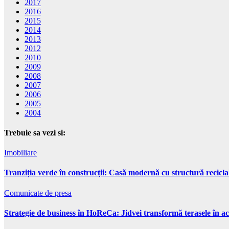
2017
2016
2015
2014
2013
2012
2010
2009
2008
2007
2006
2005
2004
Trebuie sa vezi si:
Imobiliare
Tranziția verde în construcții: Casă modernă cu structură recicla
Comunicate de presa
Strategie de business în HoReCa: Jidvei transformă terasele în ac