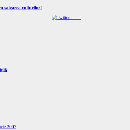
u salvarea culturilor!
Tweet
bilă
arie 2007