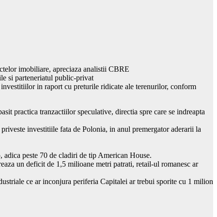
ectelor imobiliare, apreciaza analistii CBRE
e si parteneriatul public-privat
 investitiilor in raport cu preturile ridicate ale terenurilor, conform
it practica tranzactiilor speculative, directia spre care se indreapta
 priveste investitiile fata de Polonia, in anul premergator aderarii la
p, adica peste 70 de cladiri de tip American House.
reaza un deficit de 1,5 milioane metri patrati, retail-ul romanesc ar
dustriale ce ar inconjura periferia Capitalei ar trebui sporite cu 1 milion