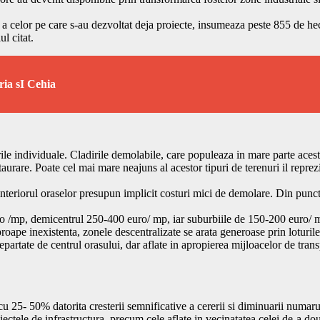
 a celor pe care s-au dezvoltat deja proiecte, insumeaza peste 855 de hectar
ul citat.
ria sI Cehia
ile individuale. Cladirile demolabile, care populeaza in mare parte aceste
aurare. Poate cel mai mare neajuns al acestor tipuri de terenuri il reprez
interiorul oraselor presupun implicit costuri mici de demolare. Din punct 
uro /mp, demicentrul 250-400 euro/ mp, iar suburbiile de 150-200 euro/ 
roape inexistenta, zonele descentralizate se arata generoase prin loturil
departate de centrul orasului, dar aflate in apropierea mijloacelor de tr
 cu 25- 50% datorita cresterii semnificative a cererii si diminuarii numar
iectele de infrastructura, precum cele aflate in vecinatatea celei de-a do