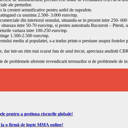
iale ale preturilor.
s la cresteri semnificative pentru astfel de suprafete.
%, atingand cu usurinta 2.500- 3.000 euro/mp.
e comerciale din interiorul orasului, situandu-se in prezent intre 250- 60
se situeaza intre 50-70 euro/mp, si pentru autostrada Bucuresti – Pitest
eturile variaza intre 100-250 euro/mp.
t atinge 1.500-2.500 euro/mp.
ului mediu al populatiei, s-a tradus printr-o presiune asupra fostelor plat
dar intr-un ritm mai scazut fata de anul trecut, apreciaza analistii CBRE, m
ate de problemele aferente revendicarii terenurilor si de problemele de in
ele pentru a gestiona riscurile globale!
 la o firmă de lupte MMA online!