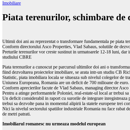
Imobiliare
Piata terenurilor, schimbare de 
Ultimii doi ani au reprezentat o transformare fundamentala pe piata tere
Conform directorului Asco Properties, Vlad Sabaus, solutiile de dezvolta
Preturile terenurilor vor creste sustinut in urmatoarele 12-18 luni, dar int
studiului CBRE
Piata terenurilor a cunoscut pe parcursul ultimilor doi ani o transform
fiind dezvoltarea proiectelor imobiliare, se arata intr-un studiu CB Ric
Statistic, piata imobiliara locala se situeaza sub nivelul colegelor de tr
Uniunea Europeana, Romania are un deficit de 700 milioane de euro.
Conform aprecierilor facute de Vlad Sabaus, managing director Asco Prop
Pentru a atinge performantele Poloniei, real-estate-ul local ar trebui 
Un deficit considerabil in raport cu surorile de integrare inregistreaza 
trebui sa dezvolte pana in momentul alipirii la statele europene trei 
Nici la nivelul sectorului spatiilor industriale Romania nu face rabat de 
de metri patrati.
Imobiliarul romanesc nu urmeaza modelul european