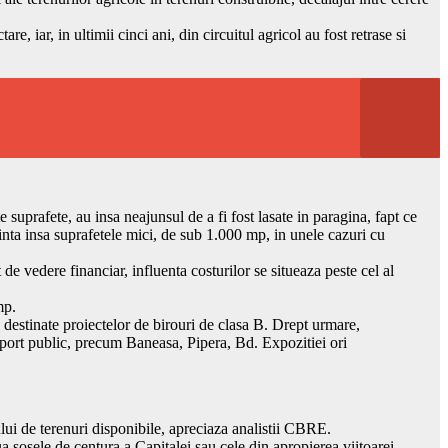
e, iar, in ultimii cinci ani, din circuitul agricol au fost retrase si
 suprafete, au insa neajunsul de a fi fost lasate in paragina, fapt ce
inta insa suprafetele mici, de sub 1.000 mp, in unele cazuri cu
de vedere financiar, influenta costurilor se situeaza peste cel al
mp.
e destinate proiectelor de birouri de clasa B. Drept urmare,
ansport public, precum Baneasa, Pipera, Bd. Expozitiei ori
ului de terenuri disponibile, apreciaza analistii CBRE.
ua sosele de centura a Capitalei sau cele din apropierea viitoarei