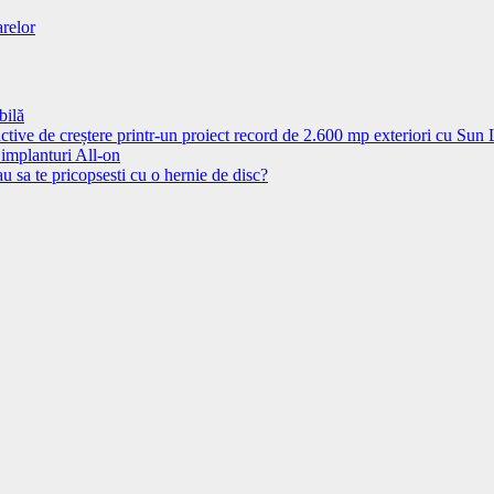
arelor
bilă
ctive de creștere printr-un proiect record de 2.600 mp exteriori cu Sun
 implanturi All-on
u sa te pricopsesti cu o hernie de disc?