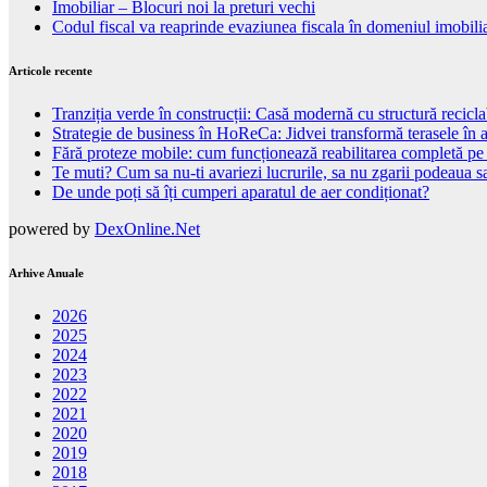
Imobiliar – Blocuri noi la preturi vechi
Codul fiscal va reaprinde evaziunea fiscala în domeniul imobili
Articole recente
Tranziția verde în construcții: Casă modernă cu structură recicla
Strategie de business în HoReCa: Jidvei transformă terasele în a
Fără proteze mobile: cum funcționează reabilitarea completă pe
Te muti? Cum sa nu-ti avariezi lucrurile, sa nu zgarii podeaua sa
De unde poți să îți cumperi aparatul de aer condiționat?
powered by
DexOnline.Net
Arhive Anuale
2026
2025
2024
2023
2022
2021
2020
2019
2018