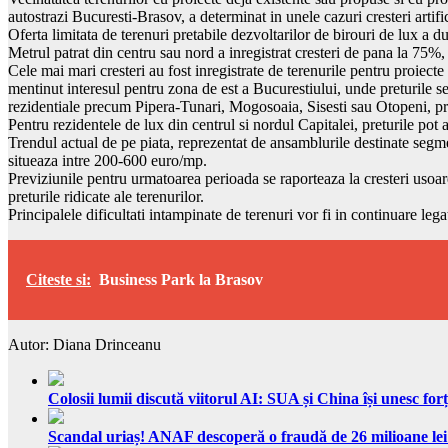
autostrazi Bucuresti-Brasov, a determinat in unele cazuri cresteri artific
Oferta limitata de terenuri pretabile dezvoltarilor de birouri de lux a du
Metrul patrat din centru sau nord a inregistrat cresteri de pana la 75
Cele mai mari cresteri au fost inregistrate de terenurile pentru proiect
mentinut interesul pentru zona de est a Bucurestiului, unde preturile 
rezidentiale precum Pipera-Tunari, Mogosoaia, Sisesti sau Otopeni, pr
Pentru rezidentele de lux din centrul si nordul Capitalei, preturile po
Trendul actual de pe piata, reprezentat de ansamblurile destinate segment
situeaza intre 200-600 euro/mp.
Previziunile pentru urmatoarea perioada se raporteaza la cresteri usoare, 
preturile ridicate ale terenurilor.
Principalele dificultati intampinate de terenuri vor fi in continuare leg
Citeste si:
Business Park la Brasov
Autor: Diana Drinceanu
Colosii lumii discută viitorul AI: SUA și China își unesc forț
Scandal uriaș! ANAF descoperă o fraudă de 26 milioane lei