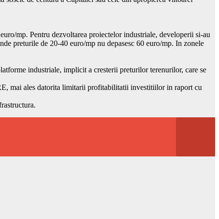
0 euro/mp. Pentru dezvoltarea proiectelor industriale, developerii si-au
i, unde preturile de 20-40 euro/mp nu depasesc 60 euro/mp. In zonele
forme industriale, implicit a cresterii preturilor terenurilor, care se
ai ales datorita limitarii profitabilitatii investitiilor in raport cu
frastructura.