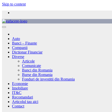
Skip to content
Auto
Banci – Finante
Companii
Dictionar Financiar
Diverse
Articole
Comunicate
Banci din Romania
Burse din Romania
Fonduri de investitii din Romania
Economie
Imobiliare
IT&C
Recomandari
Articolul tau aici
Contact