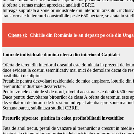
si oferta a ramas major, apreciaza analistii CBRE.
Intreaga suprafata a zonelor industriale din interiorul orasului, inclusiv
transformate in terenuri construibile peste 650 hectare, se arata in studi
Citeste si:
Chiriile din Romånia le-au depasit pe cele din Unga
Loturile individuale domina oferta din interiorul Capitalei
Oferta de teren din interiorul orasului este dominata in prezent de lotur
duce evident la costuri semnificativ mai mici de demolare decat de rest
posibilitati de alipire.
Pretabile pentru dezvoltari rezidentiale de mica amploare, loturile din 
terenurilor industriale dezafectate.
Pentru zonele centrale si de nord, nivelul acestora este de 400-500 e
Daca pentru dezvoltarea birourilor de clasa A oferta de terenuri este ap
dezvoltatorii de birouri de lux si-au indreptat atentia spre zone mai in
Semanatoarea, subliniaza studiul CBRE.
Preturile piperate, piedica in calea profitabilitatii investitiilor
Fata de anul trecut, pretul de vanzare al terenurilor a crescut in medie
Vecinatatea terenurilor cu proiecte deja existente sau propuse si cu pro