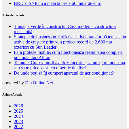
BRD si SNP urca piata la peste 66 miliarde euro
Articole recente
Tranziția verde în construcții: Casă modernă cu structură
reciclabilă
Strategie de business în HoReCa: Jidvei transformă terasele în
active de creștere printr-un proiect record de 2.600 mp
exteriori cu Sun Leader
Fără proteze mobile: cum funcționează reabilitarea completă
pe implanturi All-on
Te muti? Cum sa nu-ti avariezi lucrurile, sa nu zgarii podeaua
sau sa te pricopsesti cu o hernie de disc?
De unde poți să îți cumperi aparatul de aer condiționat?
powered by
DexOnline.Net
Arhive Anuale
2026
2025
2024
2023
2022