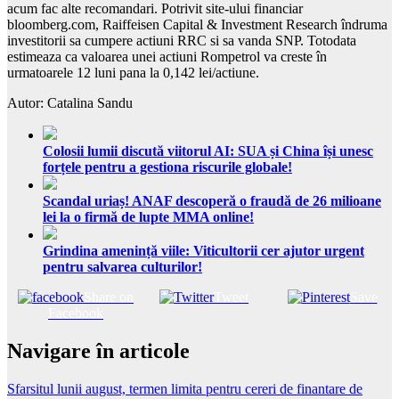
acum fac alte recomandari. Potrivit site-ului financiar
bloomberg.com, Raiffeisen Capital & Investment Research îndruma
investitorii sa cumpere actiuni RRC si sa vanda SNP. Totodata
estimeaza ca valoarea unei actiuni Rompetrol va creste în
urmatoarele 12 luni pana la 0,142 lei/actiune.
Autor: Catalina Sandu
Colosii lumii discută viitorul AI: SUA și China își unesc
forțele pentru a gestiona riscurile globale!
Scandal uriaș! ANAF descoperă o fraudă de 26 milioane
lei la o firmă de lupte MMA online!
Grindina amenință viile: Viticultorii cer ajutor urgent
pentru salvarea culturilor!
Share on
Tweet
Save
Facebook
Navigare în articole
Sfarsitul lunii august, termen limita pentru cereri de finantare de