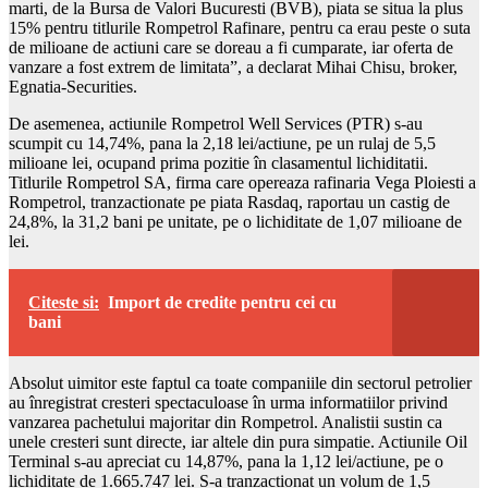
marti, de la Bursa de Valori Bucuresti (BVB), piata se situa la plus
15% pentru titlurile Rompetrol Rafinare, pentru ca erau peste o suta
de milioane de actiuni care se doreau a fi cumparate, iar oferta de
vanzare a fost extrem de limitata”, a declarat Mihai Chisu, broker,
Egnatia-Securities.
De asemenea, actiunile Rompetrol Well Services (PTR) s-au
scumpit cu 14,74%, pana la 2,18 lei/actiune, pe un rulaj de 5,5
milioane lei, ocupand prima pozitie în clasamentul lichiditatii.
Titlurile Rompetrol SA, firma care opereaza rafinaria Vega Ploiesti a
Rompetrol, tranzactionate pe piata Rasdaq, raportau un castig de
24,8%, la 31,2 bani pe unitate, pe o lichiditate de 1,07 milioane de
lei.
Citeste si:
Import de credite pentru cei cu
bani
Absolut uimitor este faptul ca toate companiile din sectorul petrolier
au înregistrat cresteri spectaculoase în urma informatiilor privind
vanzarea pachetului majoritar din Rompetrol. Analistii sustin ca
unele cresteri sunt directe, iar altele din pura simpatie. Actiunile Oil
Terminal s-au apreciat cu 14,87%, pana la 1,12 lei/actiune, pe o
lichiditate de 1.665.747 lei. S-a tranzactionat un volum de 1,5