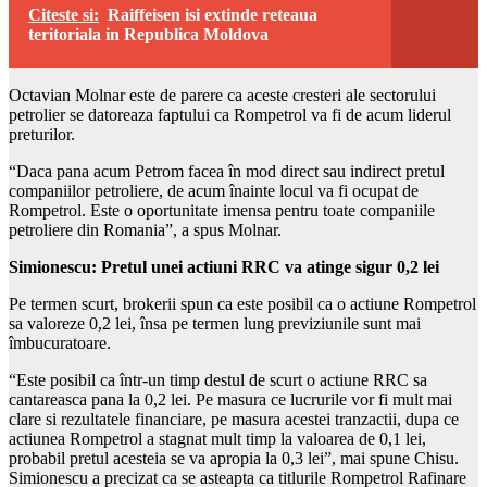
Citeste si:
Raiffeisen isi extinde reteaua
teritoriala in Republica Moldova
Octavian Molnar este de parere ca aceste cresteri ale sectorului
petrolier se datoreaza faptului ca Rompetrol va fi de acum liderul
preturilor.
“Daca pana acum Petrom facea în mod direct sau indirect pretul
companiilor petroliere, de acum înainte locul va fi ocupat de
Rompetrol. Este o oportunitate imensa pentru toate companiile
petroliere din Romania”, a spus Molnar.
Simionescu: Pretul unei actiuni RRC va atinge sigur 0,2 lei
Pe termen scurt, brokerii spun ca este posibil ca o actiune Rompetrol
sa valoreze 0,2 lei, însa pe termen lung previziunile sunt mai
îmbucuratoare.
“Este posibil ca într-un timp destul de scurt o actiune RRC sa
cantareasca pana la 0,2 lei. Pe masura ce lucrurile vor fi mult mai
clare si rezultatele financiare, pe masura acestei tranzactii, dupa ce
actiunea Rompetrol a stagnat mult timp la valoarea de 0,1 lei,
probabil pretul acesteia se va apropia la 0,3 lei”, mai spune Chisu.
Simionescu a precizat ca se asteapta ca titlurile Rompetrol Rafinare