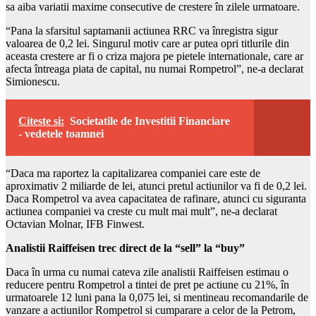
sa aiba variatii maxime consecutive de crestere în zilele urmatoare.
“Pana la sfarsitul saptamanii actiunea RRC va înregistra sigur
valoarea de 0,2 lei. Singurul motiv care ar putea opri titlurile din
aceasta crestere ar fi o criza majora pe pietele internationale, care ar
afecta întreaga piata de capital, nu numai Rompetrol”, ne-a declarat
Simionescu.
Citeste si:
Societatile de Investitii Financiare
- vedetele toamnei
“Daca ma raportez la capitalizarea companiei care este de
aproximativ 2 miliarde de lei, atunci pretul actiunilor va fi de 0,2 lei.
Daca Rompetrol va avea capacitatea de rafinare, atunci cu siguranta
actiunea companiei va creste cu mult mai mult”, ne-a declarat
Octavian Molnar, IFB Finwest.
Analistii Raiffeisen trec direct de la “sell” la “buy”
Daca în urma cu numai cateva zile analistii Raiffeisen estimau o
reducere pentru Rompetrol a tintei de pret pe actiune cu 21%, în
urmatoarele 12 luni pana la 0,075 lei, si mentineau recomandarile de
vanzare a actiunilor Rompetrol si cumparare a celor de la Petrom,