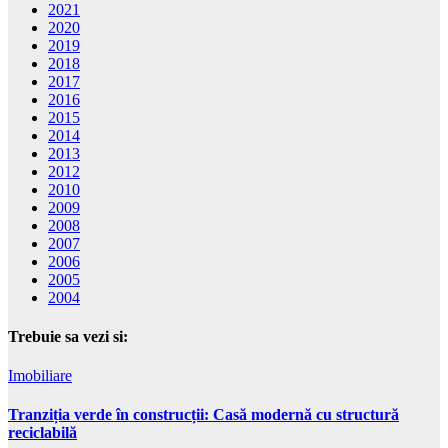
2021
2020
2019
2018
2017
2016
2015
2014
2013
2012
2010
2009
2008
2007
2006
2005
2004
Trebuie sa vezi si:
Imobiliare
Tranziția verde în construcții: Casă modernă cu structură
reciclabilă