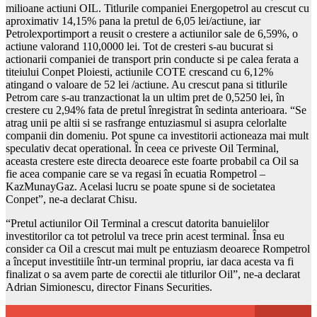
milioane actiuni OIL. Titlurile companiei Energopetrol au crescut cu
aproximativ 14,15% pana la pretul de 6,05 lei/actiune, iar
Petrolexportimport a reusit o crestere a actiunilor sale de 6,59%, o
actiune valorand 110,0000 lei. Tot de cresteri s-au bucurat si
actionarii companiei de transport prin conducte si pe calea ferata a
titeiului Conpet Ploiesti, actiunile COTE crescand cu 6,12%
atingand o valoare de 52 lei /actiune. Au crescut pana si titlurile
Petrom care s-au tranzactionat la un ultim pret de 0,5250 lei, în
crestere cu 2,94% fata de pretul înregistrat în sedinta anterioara. “Se
atrag unii pe altii si se rasfrange entuziasmul si asupra celorlalte
companii din domeniu. Pot spune ca investitorii actioneaza mai mult
speculativ decat operational. În ceea ce priveste Oil Terminal,
aceasta crestere este directa deoarece este foarte probabil ca Oil sa
fie acea companie care se va regasi în ecuatia Rompetrol –
KazMunayGaz. Acelasi lucru se poate spune si de societatea
Conpet”, ne-a declarat Chisu.
“Pretul actiunilor Oil Terminal a crescut datorita banuielilor
investitorilor ca tot petrolul va trece prin acest terminal. Însa eu
consider ca Oil a crescut mai mult pe entuziasm deoarece Rompetrol
a început investitiile într-un terminal propriu, iar daca acesta va fi
finalizat o sa avem parte de corectii ale titlurilor Oil”, ne-a declarat
Adrian Simionescu, director Finans Securities.