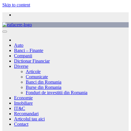
Skip to content
Auto
Banci – Finante
Companii
Dictionar Financiar
Diverse
Articole
Comunicate
Banci din Romania
Burse din Romania
Fonduri de investitii din Romania
Economie
Imobiliare
IT&C
Recomandari
Articolul tau aici
Contact