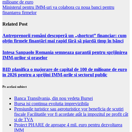
milioane de euro
Ministerul pentru IMM-uri va colabora cu noua banci pentru
finantarea firmelor
Related Post
Antreprenorii români descoperă un „shortcut” financiar: cum
obțin firmele finanțări mai rapid fără să piardă timp în bănci
Intesa Sanpaolo Romania semneaza garantii pentru sprijinirea
IMM-urilor si oraselor
BID planifica o majorare de capital de 100 de milioane de euro
in 2026 pentru a sprijini IMM-urile si sectorul public
Pe acelasi subiect
Banca Transilvania, din nou vedeta Bursei
Bursa isi continua evolutia imprevizibila
Pensiunile turistice sau agroturistice vor beneficia de scutiri
fiscale Facilitatile vor fi acordate atât la impozitul pe profit cât
si de TVA
Proiect PHARE de aproape 4 mil. euro pentru dezvoltarea
IMM