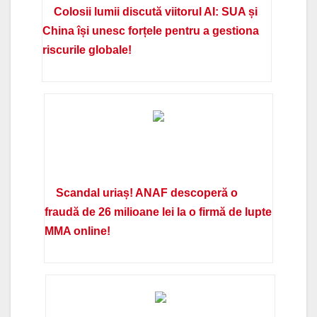
Colosii lumii discută viitorul AI: SUA și
China își unesc forțele pentru a gestiona
riscurile globale!
Scandal uriaș! ANAF descoperă o
fraudă de 26 milioane lei la o firmă de lupte
MMA online!