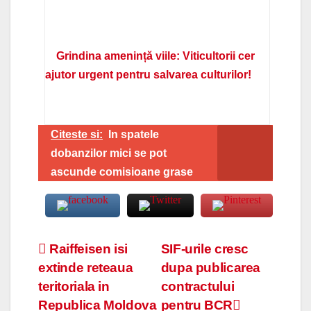
Grindina amenință viile: Viticultorii cer
ajutor urgent pentru salvarea culturilor!
Citeste si:
In spatele
dobanzilor mici se pot
ascunde comisioane grase
Navigare
Raiffeisen isi
SIF-urile cresc
extinde reteaua
dupa publicarea
în
teritoriala in
contractului
articole
Republica Moldova
pentru BCR