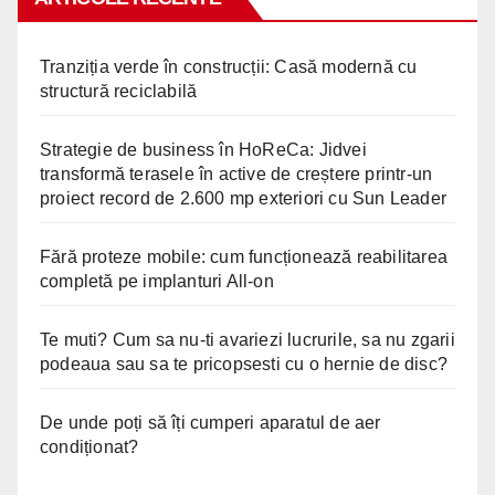
Tranziția verde în construcții: Casă modernă cu
structură reciclabilă
Strategie de business în HoReCa: Jidvei
transformă terasele în active de creștere printr-un
proiect record de 2.600 mp exteriori cu Sun Leader
Fără proteze mobile: cum funcționează reabilitarea
completă pe implanturi All-on
Te muti? Cum sa nu-ti avariezi lucrurile, sa nu zgarii
podeaua sau sa te pricopsesti cu o hernie de disc?
De unde poți să îți cumperi aparatul de aer
condiționat?