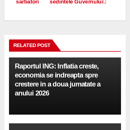
articole
sarbatori
sedintele Guvernului
RELATED POST
Raportul ING: Inflatia creste,
economia se indreapta spre
crestere in a doua jumatate a
anului 2026