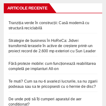
ARTICOLE RECENTE
Tranziția verde în construcții: Casă modernă cu
structură reciclabilă
Strategie de business în HoReCa: Jidvei
transformă terasele în active de creștere printr-un
proiect record de 2.600 mp exteriori cu Sun Leader
Fără proteze mobile: cum funcționează reabilitarea
completă pe implanturi All-on
Te muti? Cum sa nu-ti avariezi lucrurile, sa nu zgarii
podeaua sau sa te pricopsesti cu o hernie de disc?
De unde poți să îți cumperi aparatul de aer
condiționat?