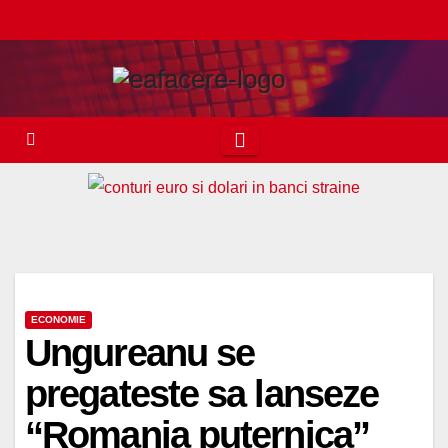
Skip
to
content
ECONOMIE
Ungureanu se
pregateste sa lanseze
“Romania puternica”