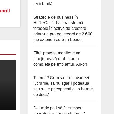
reciclabilă
son
Strategie de business în
HoReCa: Jidvei transformă
terasele în active de creștere
printr-un proiect record de 2.600
mp exteriori cu Sun Leader
Fără proteze mobile: cum
funcționează reabilitarea
completă pe implanturi All-on
Te muti? Cum sa nu-ti avariezi
lucrurile, sa nu zgarii podeaua
sau sa te pricopsesti cu o hernie
de disc?
2026
De unde poți să îți cumperi
aparatul de aer condiționat?