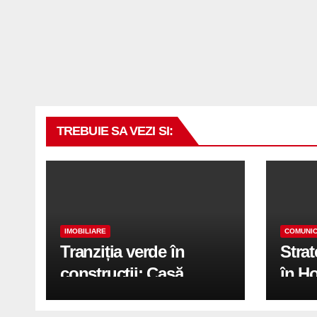
TREBUIE SA VEZI SI:
IMOBILIARE
COMUNIC
Tranziția verde în
Stra
construcții: Casă
în H
modernă cu structură
trans