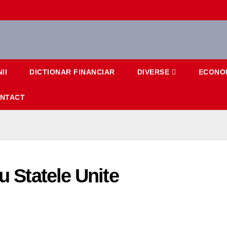
II
DICTIONAR FINANCIAR
DIVERSE
ECONO
NTACT
u Statele Unite