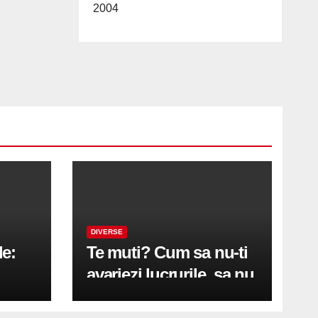
2004
DIVERSE
le:
Te muti? Cum sa nu-ti
avariezi lucrurile, sa nu
etă
zgarii podeaua sau sa