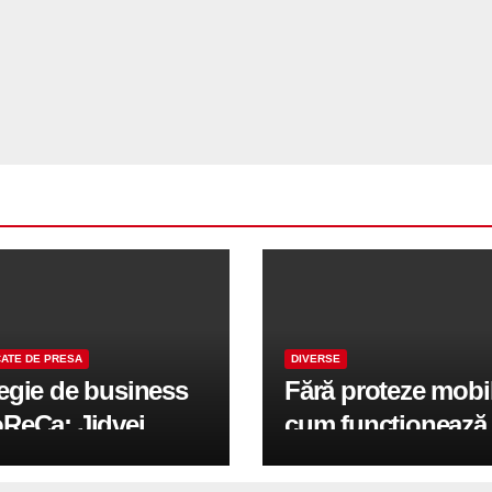
ATE DE PRESA
DIVERSE
tegie de business
Fără proteze mobi
oReCa: Jidvei
cum funcționează
formă terasele în
reabilitarea compl