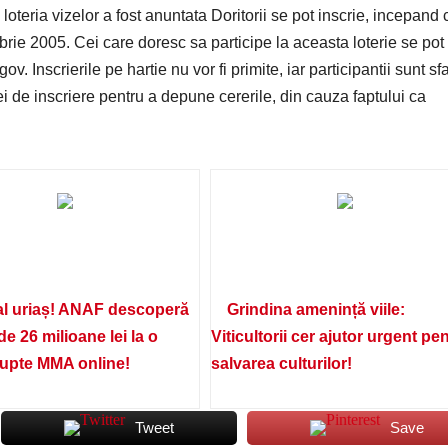
 loteria vizelor a fost anuntata Doritorii se pot inscrie, incepand 
ie 2005. Cei care doresc sa participe la aceasta loterie se pot
 Inscrierile pe hartie nu vor fi primite, iar participantii sunt sfa
 de inscriere pentru a depune cererile, din cauza faptului ca
l uriaș! ANAF descoperă
Grindina amenință viile:
de 26 milioane lei la o
Viticultorii cer ajutor urgent pe
lupte MMA online!
salvarea culturilor!
Tweet
Save