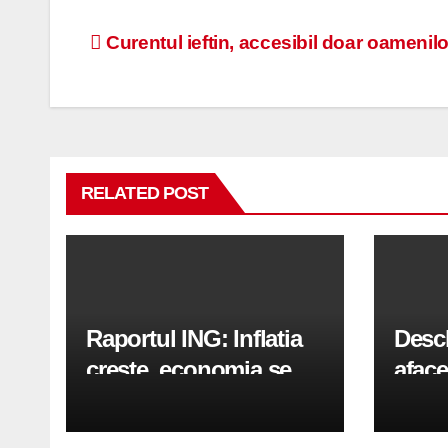
Navigare
Curentul ieftin, accesibil doar oamenil
în
articole
RELATED POST
Raportul ING: Inflatia
Desc
creste, economia se
aface
indreapta spre crestere
pași
in a doua jumatate a