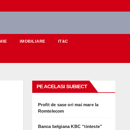
MIE
IMOBILIARE
IT&C
PE ACELASI SUBIECT
Profit de sase ori mai mare la
Romtelecom
Banca belgiana KBC “tinteste”