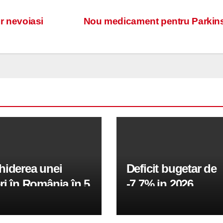
or nevoiasi
Nou medicament pentru Parkin
hiderea unei
Deficit bugetar de
ri în România în 5
-7,7% in 2026,
obiectivul pentru 
fiind de 6%