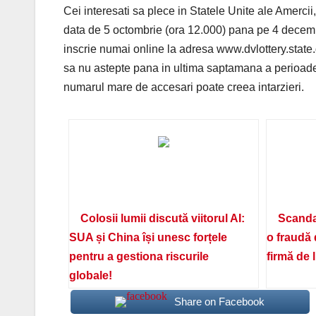
Cei interesati sa plece in Statele Unite ale Amercii,
data de 5 octombrie (ora 12.000) pana pe 4 decembr
inscrie numai online la adresa www.dvlottery.state.gov.
sa nu astepte pana in ultima saptamana a perioadei
numarul mare de accesari poate creea intarzieri.
Colosii lumii discută viitorul AI:
Scanda
SUA și China își unesc forțele
o fraudă 
pentru a gestiona riscurile
firmă de 
globale!
Share on Facebook