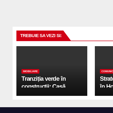
TREBUIE SA VEZI SI:
IMOBILIARE
COMUNIC
Tranziția verde în
Stra
construcții: Casă
în H
modernă cu structură
trans
reciclabilă
activ
print