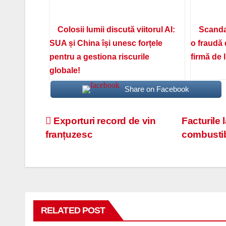
Colosii lumii discută viitorul AI:
Scanda
SUA și China își unesc forțele
o fraudă 
pentru a gestiona riscurile
firmă de 
globale!
Share on Facebook
Navigare
Exporturi record de vin
Facturile 
franțuzesc
combustibi
în
articole
RELATED POST