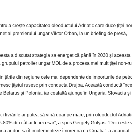
tru a creşte capacitatea oleoductului Adriatic care duce ţiţei no
net al premierului ungar Viktor Orban, la un briefing de presă,
sta a discutat strategia sa energetică până în 2030 şi aceasta 
 grupului petrolier ungar MOL de a procesa mai mult ţiţei non-r
 ţările din regiune cele mai dependente de importurile de petro
imesc ţiţeiul rusesc prin conducta Drujba. Această conductă înc
e Belarus şi Polonia, iar cealaltă ajunge în Ungaria, Slovacia şi
i livrările ar putea să vină doar pe mare, prin oleoductul Adriati
-80% din cât ar fi necesar”, a spus Gergely Gulyas. “Deci este 
ria ar dori să îl implementeze împreună cu Croaţia”, a adăugat