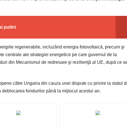
 putini
rgiile regenerabile, incluzând energia fotovoltaică, precum şi
nte centrale ale strategiei energetice pe care guvernul de la
duri din Mecanismul de redresare şi rezilienţă al UE, după ce s
pene către Ungaria din cauza unei dispute cu privire la statul d
ă deblocarea fondurilor până la mijlocul acestui an.