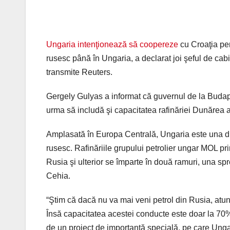
Ungaria intenţionează să coopereze
cu Croaţia pen
rusesc până în Ungaria, a declarat joi şeful de cabi
transmite Reuters.
Gergely Gulyas a informat că guvernul de la Budape
urma să includă şi capacitatea rafinăriei Dunărea a
Amplasată în Europa Centrală, Ungaria este una din
rusesc. Rafinăriile grupului petrolier ungar MOL pr
Rusia şi ulterior se împarte în două ramuri, una spr
Cehia.
“Ştim că dacă nu va mai veni petrol din Rusia, atunc
Însă capacitatea acestei conducte este doar la 70%
de un proiect de importanţă specială, pe care Unga