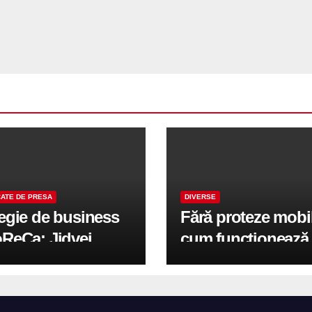
ATE DE PRESA
DIVERSE
tegie de business
Fără proteze mobi
oReCa: Jidvei
cum funcționează
formă terasele în
reabilitarea compl
e de creștere
pe implanturi All-
r-un proiect record