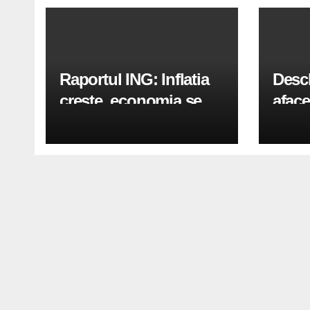
Raportul ING: Inflatia
Desc
creste, economia se
aface
indreapta spre crestere
pași
in a doua jumatate a
anului 2026