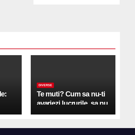
DIVERSE
le:
Te muti? Cum sa nu-ti
avariezi lucrurile, sa nu
etă
zgarii podeaua sau sa
on
te pricopsesti cu o
hernie de disc?