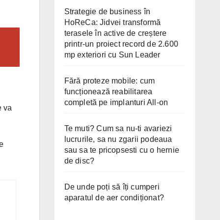
Strategie de business în
HoReCa: Jidvei transformă
terasele în active de creștere
printr-un proiect record de 2.600
mp exteriori cu Sun Leader
Fără proteze mobile: cum
funcționează reabilitarea
completă pe implanturi All-on
e va
Te muti? Cum sa nu-ti avariezi
lucrurile, sa nu zgarii podeaua
e
sau sa te pricopsesti cu o hernie
de disc?
De unde poți să îți cumperi
aparatul de aer condiționat?