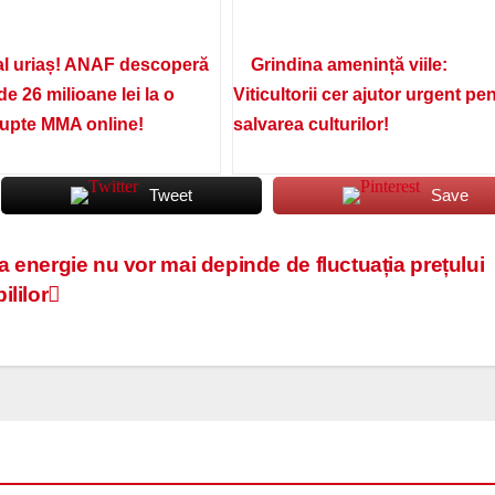
l uriaș! ANAF descoperă
Grindina amenință viile:
de 26 milioane lei la o
Viticultorii cer ajutor urgent pe
lupte MMA online!
salvarea culturilor!
Tweet
Save
la energie nu vor mai depinde de fluctuația prețului
lilor