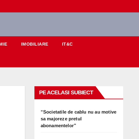
MIE
IMOBILIARE
IT&C
PE ACELASI SUBIECT
“Societatile de cablu nu au motive
sa majoreze pretul
abonamentelor”