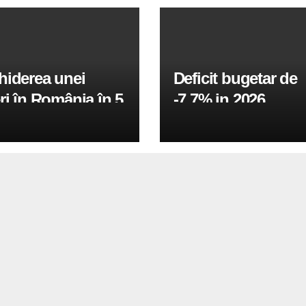
hiderea unei
Deficit bugetar de
ri în România în 5
-7,7% in 2026,
obiectivul pentru 
fiind de 6%