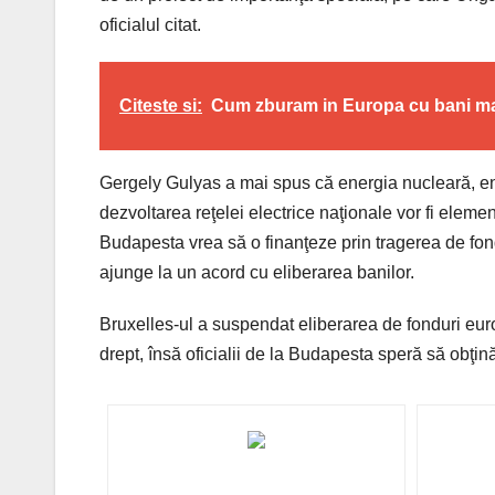
oficialul citat.
Citeste si:
Cum zburam in Europa cu bani mai
Gergely Gulyas a mai spus că energia nucleară, ene
dezvoltarea reţelei electrice naţionale vor fi eleme
Budapesta vrea să o finanţeze prin tragerea de fon
ajunge la un acord cu eliberarea banilor.
Bruxelles-ul a suspendat eliberarea de fonduri euro
drept, însă oficialii de la Budapesta speră să obţin