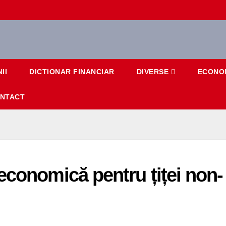
II
DICTIONAR FINANCIAR
DIVERSE
ECONO
NTACT
economică pentru țiței non-