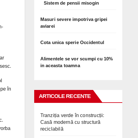
Sistem de pensii misogin
Masuri severe impotriva gripei
aviarei
n-
Cota unica sperie Occidentul
ar
Alimentele se vor scumpi cu 10%
in aceasta toamna
usesc.
l
epe în
ARTICOLE RECENTE
Tranziția verde în construcții:
c.
Casă modernă cu structură
vorba
reciclabilă