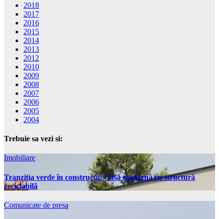
2018
2017
2016
2015
2014
2013
2012
2010
2009
2008
2007
2006
2005
2004
Trebuie sa vezi si:
Imobiliare
Tranziția verde în construcții: Casă modernă cu structură
reciclabilă
Comunicate de presa