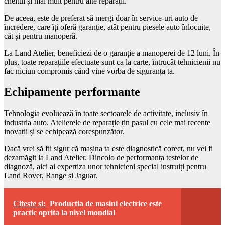
cheltui și mai mult pentru alte reparații.
De aceea, este de preferat să mergi doar în service-uri auto de
încredere, care îți oferă garanție, atât pentru piesele auto înlocuite,
cât și pentru manoperă.
La Land Atelier, beneficiezi de o garanție a manoperei de 12 luni. În
plus, toate reparațiile efectuate sunt ca la carte, întrucât tehnicienii nu
fac niciun compromis când vine vorba de siguranța ta.
Echipamente performante
Tehnologia evoluează în toate sectoarele de activitate, inclusiv în
industria auto. Atelierele de reparație țin pasul cu cele mai recente
inovații și se echipează corespunzător.
Dacă vrei să fii sigur că mașina ta este diagnostică corect, nu vei fi
dezamăgit la Land Atelier. Dincolo de performanța testelor de
diagnoză, aici ai expertiza unor tehnicieni special instruiți pentru
Land Rover, Range și Jaguar.
Citeste si:
Productia de masini electrice este
practic oprita la nivel mondial