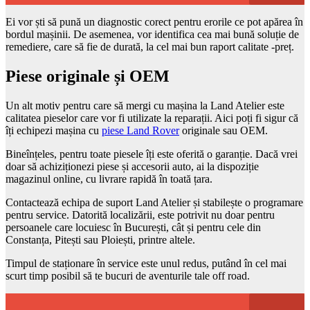
Ei vor ști să pună un diagnostic corect pentru erorile ce pot apărea în
bordul mașinii. De asemenea, vor identifica cea mai bună soluție de
remediere, care să fie de durată, la cel mai bun raport calitate -preț.
Piese originale și OEM
Un alt motiv pentru care să mergi cu mașina la Land Atelier este
calitatea pieselor care vor fi utilizate la reparații. Aici poți fi sigur că
îți echipezi mașina cu
piese Land Rover
originale sau OEM.
Bineînțeles, pentru toate piesele îți este oferită o garanție. Dacă vrei
doar să achiziționezi piese și accesorii auto, ai la dispoziție
magazinul online, cu livrare rapidă în toată țara.
Contactează echipa de suport Land Atelier și stabilește o programare
pentru service. Datorită localizării, este potrivit nu doar pentru
persoanele care locuiesc în București, cât și pentru cele din
Constanța, Pitești sau Ploiești, printre altele.
Timpul de staționare în service este unul redus, putând în cel mai
scurt timp posibil să te bucuri de aventurile tale off road.