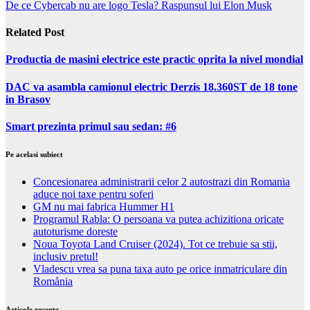
De ce Cybercab nu are logo Tesla? Raspunsul lui Elon Musk
Related Post
Productia de masini electrice este practic oprita la nivel mondial
DAC va asambla camionul electric Derzis 18.360ST de 18 tone
in Brasov
Smart prezinta primul sau sedan: #6
Pe acelasi subiect
Concesionarea administrarii celor 2 autostrazi din Romania
aduce noi taxe pentru soferi
GM nu mai fabrica Hummer H1
Programul Rabla: O persoana va putea achizitiona oricate
autoturisme doreste
Noua Toyota Land Cruiser (2024). Tot ce trebuie sa stii,
inclusiv pretul!
Vladescu vrea sa puna taxa auto pe orice inmatriculare din
Romånia
Articole recente