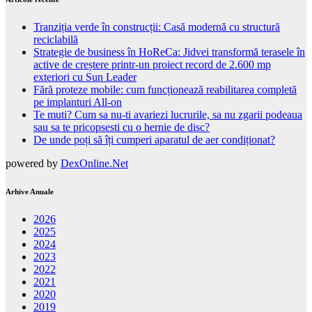
Tranziția verde în construcții: Casă modernă cu structură
reciclabilă
Strategie de business în HoReCa: Jidvei transformă terasele în
active de creștere printr-un proiect record de 2.600 mp
exteriori cu Sun Leader
Fără proteze mobile: cum funcționează reabilitarea completă
pe implanturi All-on
Te muti? Cum sa nu-ti avariezi lucrurile, sa nu zgarii podeaua
sau sa te pricopsesti cu o hernie de disc?
De unde poți să îți cumperi aparatul de aer condiționat?
powered by
DexOnline.Net
Arhive Anuale
2026
2025
2024
2023
2022
2021
2020
2019