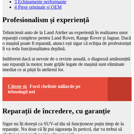
3
Echipamente performante
4
Piese originale și OEM
Profesionalism și experiență
Tehnicienii auto de la Land Atelier au experiență în realizarea unor
reparații complexe pentru Land Rover, Range Rover și Jaguar. Dacă
o mașină poate fi reparată, atunci ești sigur că echipa de profesioniști
îi va reda funcționalitatea deplină.
Indiferent dacă ai nevoie de o revizie anuală, o diagnoză amănunțită
sau reparații la motor, toate grijile legate de mașină sunt eliminate
imediat ce ai pășit în atelierul lor.
Citeste si:
Ford cheltuie miliarde pe
tehnologii noi
Reparații de încredere, cu garanție
Sigur nu îți dorești ca SUV-ul tău să funcționeze puțin timp de la
reparație. Nu doar că îți pui siguranța în pericol, dar va trebui să