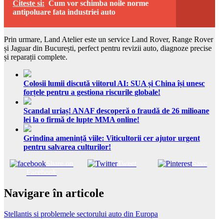
Citeste si:
Cum vor schimba noile norme
antipoluare fata industriei auto
Prin urmare, Land Atelier este un service Land Rover, Range Rover
și Jaguar din București, perfect pentru revizii auto, diagnoze precise
și reparații complete.
Colosii lumii discută viitorul AI: SUA și China își unesc
forțele pentru a gestiona riscurile globale!
Scandal uriaș! ANAF descoperă o fraudă de 26 milioane
lei la o firmă de lupte MMA online!
Grindina amenință viile: Viticultorii cer ajutor urgent
pentru salvarea culturilor!
Share on
Tweet
Save
Facebook
Navigare în articole
Stellantis si problemele sectorului auto din Europa