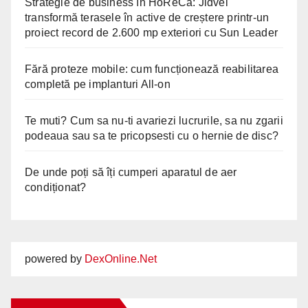
Strategie de business în HoReCa: Jidvei
transformă terasele în active de creștere printr-un
proiect record de 2.600 mp exteriori cu Sun Leader
Fără proteze mobile: cum funcționează reabilitarea
completă pe implanturi All-on
Te muti? Cum sa nu-ti avariezi lucrurile, sa nu zgarii
podeaua sau sa te pricopsesti cu o hernie de disc?
De unde poți să îți cumperi aparatul de aer
condiționat?
powered by
DexOnline.Net