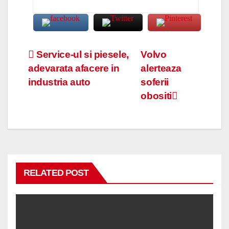
Navigare
Service-ul si piesele,
Volvo
adevarata afacere in
alerteaza
în
industria auto
soferii
articole
obositi
RELATED POST