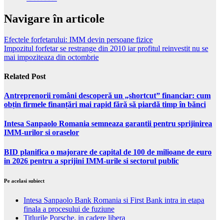
Navigare în articole
Efectele forfetarului: IMM devin persoane fizice
Impozitul forfetar se restrange din 2010 iar profitul reinvestit nu se
mai impoziteaza din octombrie
Related Post
Antreprenorii români descoperă un „shortcut” financiar: cum
obțin firmele finanțări mai rapid fără să piardă timp în bănci
Intesa Sanpaolo Romania semneaza garantii pentru sprijinirea
IMM-urilor si oraselor
BID planifica o majorare de capital de 100 de milioane de euro
in 2026 pentru a sprijini IMM-urile si sectorul public
Pe acelasi subiect
Intesa Sanpaolo Bank Romania si First Bank intra in etapa
finala a procesului de fuziune
Titlurile Porsche, in cadere libera