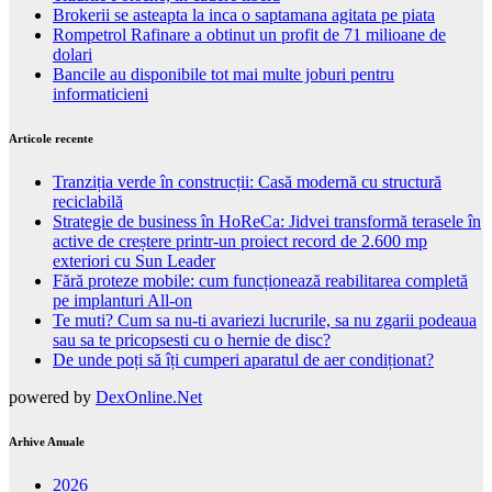
Brokerii se asteapta la inca o saptamana agitata pe piata
Rompetrol Rafinare a obtinut un profit de 71 milioane de
dolari
Bancile au disponibile tot mai multe joburi pentru
informaticieni
Articole recente
Tranziția verde în construcții: Casă modernă cu structură
reciclabilă
Strategie de business în HoReCa: Jidvei transformă terasele în
active de creștere printr-un proiect record de 2.600 mp
exteriori cu Sun Leader
Fără proteze mobile: cum funcționează reabilitarea completă
pe implanturi All-on
Te muti? Cum sa nu-ti avariezi lucrurile, sa nu zgarii podeaua
sau sa te pricopsesti cu o hernie de disc?
De unde poți să îți cumperi aparatul de aer condiționat?
powered by
DexOnline.Net
Arhive Anuale
2026