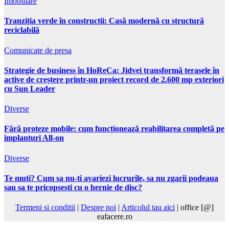
Imobiliare
Tranziția verde în construcții: Casă modernă cu structură
reciclabilă
Comunicate de presa
Strategie de business în HoReCa: Jidvei transformă terasele în
active de creștere printr-un proiect record de 2.600 mp exteriori
cu Sun Leader
Diverse
Fără proteze mobile: cum funcționează reabilitarea completă pe
implanturi All-on
Diverse
Te muti? Cum sa nu-ti avariezi lucrurile, sa nu zgarii podeaua
sau sa te pricopsesti cu o hernie de disc?
Termeni si conditii
|
Despre noi
|
Articolul tau aici
| office [@]
eafacere.ro