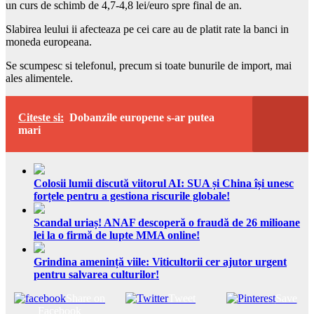
un curs de schimb de 4,7-4,8 lei/euro spre final de an.
Slabirea leului ii afecteaza pe cei care au de platit rate la banci in
moneda europeana.
Se scumpesc si telefonul, precum si toate bunurile de import, mai
ales alimentele.
Citeste si:
Dobanzile europene s-ar putea
mari
Colosii lumii discută viitorul AI: SUA și China își unesc
forțele pentru a gestiona riscurile globale!
Scandal uriaș! ANAF descoperă o fraudă de 26 milioane
lei la o firmă de lupte MMA online!
Grindina amenință viile: Viticultorii cer ajutor urgent
pentru salvarea culturilor!
Share on
Tweet
Save
Facebook