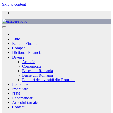
Skip to content
Auto
Banci – Finante
Companii
Dictionar Financiar
Diverse
Articole
Comunicate
Banci din Romania
Burse din Romania
Fonduri de investitii din Romania
Economie
Imobiliare
IT&C
Recomandari
Articolul tau aici
Contact