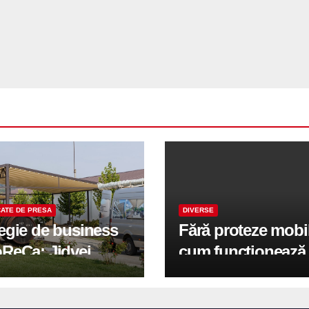
ATE DE PRESA
DIVERSE
tegie de business
Fără proteze mobi
oReCa: Jidvei
cum funcționează
formă terasele în
reabilitarea compl
e de creștere
pe implanturi All-