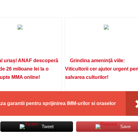
l uriaș! ANAF descoperă
Grindina amenință viile:
de 26 milioane lei la o
Viticultorii cer ajutor urgent pe
lupte MMA online!
salvarea culturilor!
garantii pentru sprijinirea IMM-urilor si oraselor
Tweet
Save