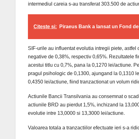
intermediul careia s-au transferat 303.500 de actiun
Citeste si:
Piraeus Bank a lansat un Fond de i
SIF-urile au influentat evolutia intregii piete, astf
negative de 0,38%, respectiv 0,65%. Rezultatele fi
acestui titlu cu 0,7%, pana la 0,1270 lei/actiune. P
pragul psihologic de 0,1300, ajungand la 0,1310 lei
0,4350 lei/actiune, fiind tranzactionat un volum ridic
Actiunile Bancii Transilvania au consemnat o scade
actiunile BRD au pierdut 1,5%, inchizand la 13,0000
evolutie intre 13,0000 si 13,3000 lei/actiune.
Valoarea totala a tranzactiilor efectuate ieri s-a rid