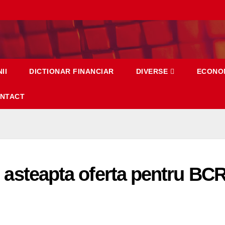
II
DICTIONAR FINANCIAR
DIVERSE
ECONO
NTACT
ri asteapta oferta pentru BC