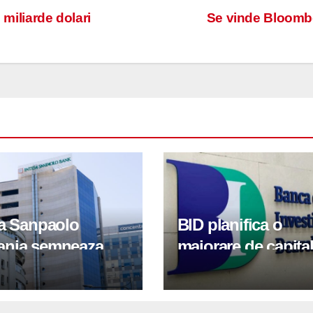
 miliarde dolari
Se vinde Bloomb
sa Sanpaolo
BID planifica o
nia semneaza
majorare de capita
tii pentru
100 de milioane de
inirea IMM-urilor si
euro in 2026 pentr
lor
sprijini IMM-urile s