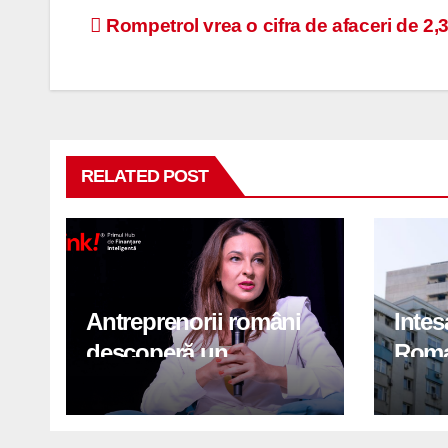
Navigare
Rompetrol vrea o cifra de afaceri de 2,3
în
articole
RELATED POST
Antreprenorii români
Inte
descoperă un
Roma
„shortcut” financiar:
garan
cum obțin firmele
sprij
finanțări mai rapid fără
orase