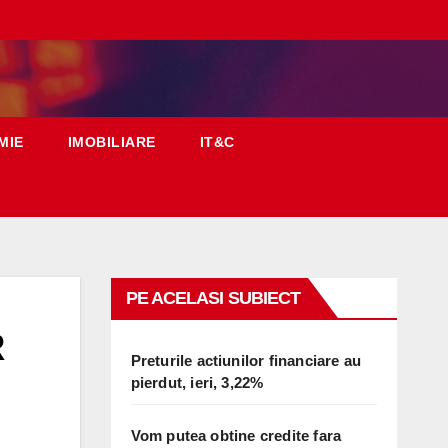
MIE
IMOBILIARE
IT&C
PE ACELASI SUBIECT
R
Preturile actiunilor financiare au
pierdut, ieri, 3,22%
Vom putea obtine credite fara