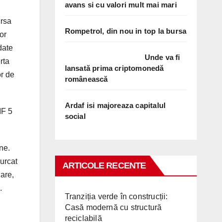
avans si cu valori mult mai mari
ursa
Rompetrol, din nou in top la bursa
or
date
Unde va fi
rta
lansată prima criptomonedă
or de
românească
Ardaf isi majoreaza capitalul
IF 5
social
ne.
 urcat
ARTICOLE RECENTE
iare,
.
Tranziția verde în construcții:
Casă modernă cu structură
reciclabilă