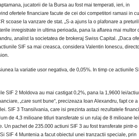
amana, jucatorii de la Bursa au fost mai temperati, ieri, in
ivind ofertele financiare facute de cei doi competitori ramasi in c
scoase la vanzare de stat. „S-a ajuns la o plafonare a preturil
terile inregistrate in ultima perioada, pana la aflarea mai multor 
ndru, analist la societatea de brokeraj Swiss Capital. „Daca ofe
actiunile SIF sa mai creasca, considera Valentin Ionescu, direct
sion.
esiunea la variatie usor negativa, de 0,05%. In timp ce actiunile S
rile SIF 2 Moldova au mai castigat 0,2%, pana la 1,9600 lei/actiu
inanciare, „care sunt bune“, precizeaza Ioan Alexandru, fapt ce a
ei. SIF 3 Transilvania, care isi prezinta astazi rezultatele financ
um de 4,3 milioane titluri transferate si un rulaj de 8 milioane lei
e. Un pachet de 235.000 actiuni SIF 3 au fost transferate pintr-o
 Si SIF 4 Muntenia a facut obiectul unei tranzactii speciale, prin