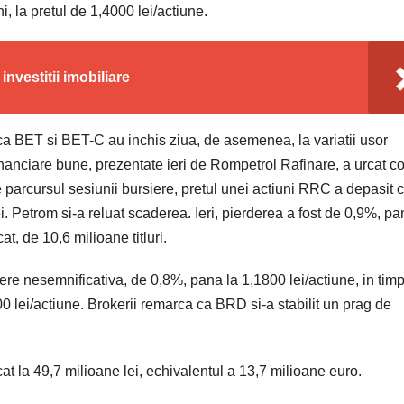
i, la pretul de 1,4000 lei/actiune.
nvestitii imobiliare
el ca BET si BET-C au inchis ziua, de asemenea, la variatii usor
nanciare bune, prezentate ieri de Rompetrol Rafinare, a urcat co
e parcursul sesiunii bursiere, pretul unei actiuni RRC a depasit c
. Petrom si-a reluat scaderea. Ieri, pierderea a fost de 0,9%, pa
at, de 10,6 milioane titluri.
re nesemnificativa, de 0,8%, pana la 1,1800 lei/actiune, in tim
 lei/actiune. Brokerii remarca ca BRD si-a stabilit un prag de
icat la 49,7 milioane lei, echivalentul a 13,7 milioane euro.