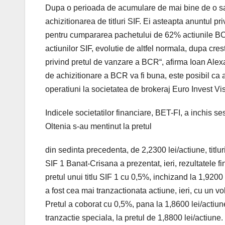
Dupa o perioada de acumulare de mai bine de o sapt
achizitionarea de titluri SIF. Ei asteapta anuntul pr
pentru cumpararea pachetului de 62% actiunile BCR 
actiunilor SIF, evolutie de altfel normala, dupa cres
privind pretul de vanzare a BCR“, afirma Ioan Alexa
de achizitionare a BCR va fi buna, este posibil ca 
operatiuni la societatea de brokeraj Euro Invest Vi
Indicele societatilor financiare, BET-FI, a inchis s
Oltenia s-au mentinut la pretul
din sedinta precedenta, de 2,2300 lei/actiune, titlu
SIF 1 Banat-Crisana a prezentat, ieri, rezultatele f
pretul unui titlu SIF 1 cu 0,5%, inchizand la 1,9200 l
a fost cea mai tranzactionata actiune, ieri, cu un vol
Pretul a coborat cu 0,5%, pana la 1,8600 lei/actiun
tranzactie speciala, la pretul de 1,8800 lei/actiune.