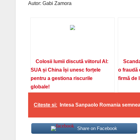
Autor: Gabi Zamora
Colosii lumii discută viitorul AI:
Scanda
SUA și China își unesc forțele
o fraudă 
pentru a gestiona riscurile
firmă de 
globale!
Citeste si:
Intesa Sanpaolo Romania semneaza 
Share on Facebook