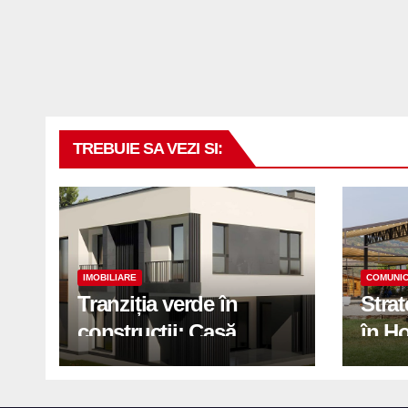
TREBUIE SA VEZI SI:
IMOBILIARE
COMUNIC
Tranziția verde în
Stra
construcții: Casă
în H
modernă cu structură
trans
reciclabilă
activ