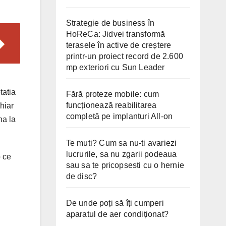
Strategie de business în
HoReCa: Jidvei transformă
terasele în active de creștere
printr-un proiect record de 2.600
mp exteriori cu Sun Leader
tatia
Fără proteze mobile: cum
funcționează reabilitarea
hiar
completă pe implanturi All-on
na la
Te muti? Cum sa nu-ti avariezi
lucrurile, sa nu zgarii podeaua
p ce
sau sa te pricopsesti cu o hernie
de disc?
De unde poți să îți cumperi
aparatul de aer condiționat?