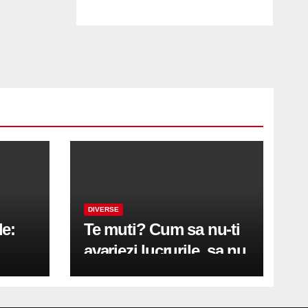
DIVERSE
le:
Te muti? Cum sa nu-ti
avariezi lucrurile, sa nu
etă
zgarii podeaua sau sa
on
te pricopsesti cu o