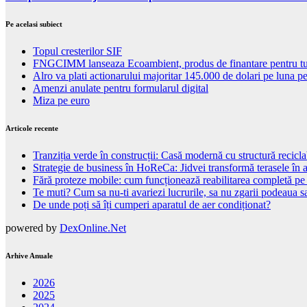
Pe acelasi subiect
Topul cresterilor SIF
FNGCIMM lanseaza Ecoambient, produs de finantare pentru tu
Alro va plati actionarului majoritar 145.000 de dolari pe luna p
Amenzi anulate pentru formularul digital
Miza pe euro
Articole recente
Tranziția verde în construcții: Casă modernă cu structură recicla
Strategie de business în HoReCa: Jidvei transformă terasele în a
Fără proteze mobile: cum funcționează reabilitarea completă pe
Te muti? Cum sa nu-ti avariezi lucrurile, sa nu zgarii podeaua sa
De unde poți să îți cumperi aparatul de aer condiționat?
powered by
DexOnline.Net
Arhive Anuale
2026
2025