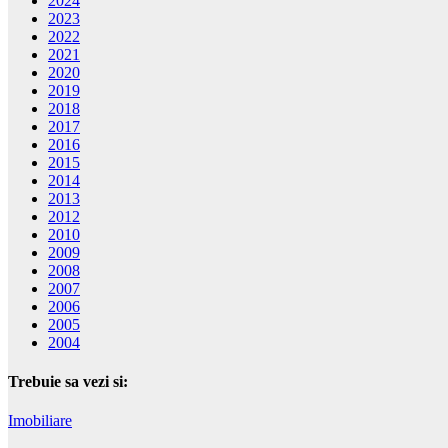
2024
2023
2022
2021
2020
2019
2018
2017
2016
2015
2014
2013
2012
2010
2009
2008
2007
2006
2005
2004
Trebuie sa vezi si:
Imobiliare