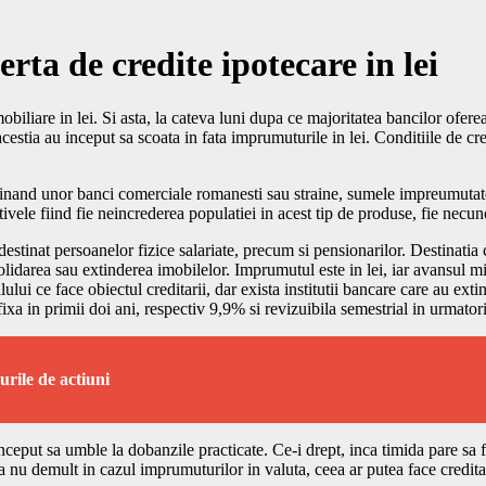
erta de credite ipotecare in lei
imobiliare in lei. Si asta, la cateva luni dupa ce majoritatea bancilor o
 acestia au inceput sa scoata in fata imprumuturile in lei. Conditiile de c
apartinand unor banci comerciale romanesti sau straine, sumele impreumut
ivele fiind fie neincrederea populatiei in acest tip de produse, fie necu
stinat persoanelor fizice salariate, precum si pensionarilor. Destinatia cr
solidarea sau extinderea imobilelor. Imprumutul este in lei, iar avansu
ui ce face obiectul creditarii, dar exista institutii bancare care au ext
 in primii doi ani, respectiv 9,9% si revizuibila semestrial in urmatorii
urile de actiuni
 inceput sa umble la dobanzile practicate. Ce-i drept, inca timida pare sa
a nu demult in cazul imprumuturilor in valuta, ceea ar putea face creditar