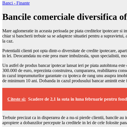
Banci - Finante
Bancile comerciale diversifica of
Mare aglomeratie in aceasta perioada pe piata creditelor ipotecare si 
chiar si bancherii trebuie sa se adapteze situatiei pentru a supravietui,
la caz.
Potentialii clienti pot opta dintr-o diversitate de credite ipotecare, 
in lei. Deocamdata nu este prea mare imbulzeala, spun specialistii, mot
Un astfel de produs bancar ipotecar lansat ieri pe piata autohtona este de
300.000 de euro, reprezinta construirea, cumpararea, reabilitarea con
in cazul imprumuturilor garantate cu ipoteca de rang unu asupra imobilul
de minimum 10 ani. Dobanda in cazul produsului bancar amintit este fixa
Citeste si:
Scadere de 2,1 la suta in luna februarie pentru fond
Trebuie precizat ca in disperarea de a nu-si pierde clientii, bancile au
apropiere a dobanzilor percepute la creditele in lei de cele folosite pan