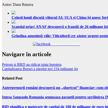
Autor: Dana Banzea
Colosii lumii discută viitorul AI: SUA și China își unesc forț
Scandal uriaș! ANAF descoperă o fraudă de 26 milioane lei
Grindina amenință viile: Viticultorii cer ajutor urgent pentr
Share on Facebook
Navigare în articole
Petrom si BRD au ridicat piata bursiera
Capitalizarea Bursei a pierdut ieri 234 milioane lei
Related Post
Antreprenorii români descoperă un „shortcut” financiar: cum obți
Intesa Sanpaolo Romania semneaza garantii pentru sprijinirea I
BID planifica o majorare de capital de 100 de milioane de euro in