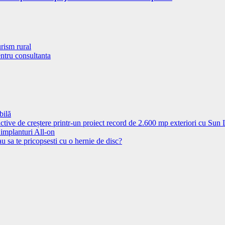
rism rural
entru consultanta
bilă
ctive de creștere printr-un proiect record de 2.600 mp exteriori cu Sun
 implanturi All-on
u sa te pricopsesti cu o hernie de disc?