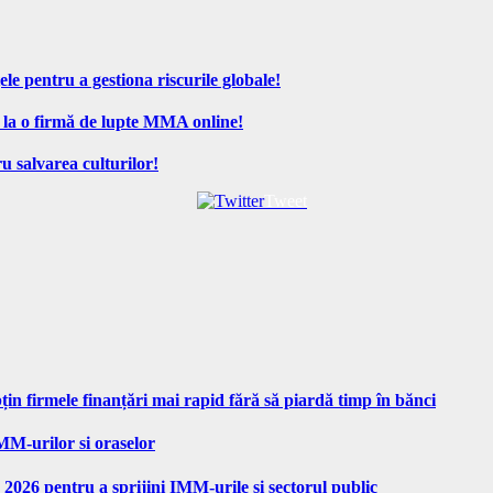
ele pentru a gestiona riscurile globale!
 la o firmă de lupte MMA online!
u salvarea culturilor!
Tweet
n firmele finanțări mai rapid fără să piardă timp în bănci
MM-urilor si oraselor
 2026 pentru a sprijini IMM-urile si sectorul public