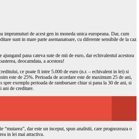
fereau imprumuturi de acest gen in moneda unica europeana. Dar, cum
reditare sunt in mare parte asemanatoare, cu diferente sensibile de la caz
ate ajungand pana cateva sute de mii de euro, dar echivalentul acestora
noasterea, deocamdata, a acestora!
editului, ce poate fi intre 5.000 de euro (n.r. – echivalent in lei) si
l minim este de 25%. Perioada de acordare este de maximum 25 de ani,
ins spre exemplu perioada de rambursare chiar si pana la 30 de ani, si
 ani de creditare.
 fie “mutarea”, dar este un inceput, spun analistii, care prognozeaza o
ea in lei mai atractiva.