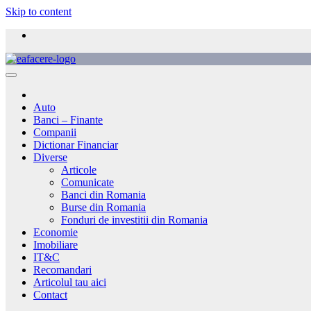
Skip to content
Auto
Banci – Finante
Companii
Dictionar Financiar
Diverse
Articole
Comunicate
Banci din Romania
Burse din Romania
Fonduri de investitii din Romania
Economie
Imobiliare
IT&C
Recomandari
Articolul tau aici
Contact