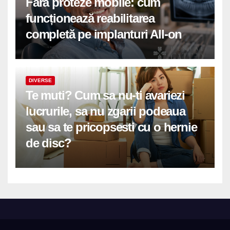
Fără proteze mobile: cum
funcționează reabilitarea
completă pe implanturi All-on
DIVERSE
Te muti? Cum sa nu-ti avariezi
lucrurile, sa nu zgarii podeaua
sau sa te pricopsesti cu o hernie
de disc?