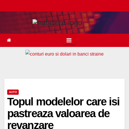
Skip
to
content
AUTO
Topul modelelor care isi
pastreaza valoarea de
revanzare