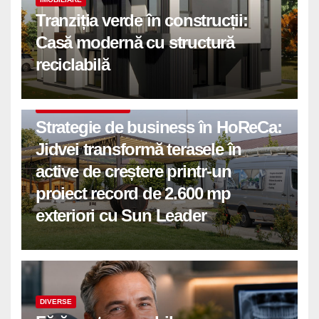
Tranziția verde în construcții:
Casă modernă cu structură
reciclabilă
COMUNICATE DE PRESA
Strategie de business în HoReCa:
Jidvei transformă terasele în
active de creștere printr-un
proiect record de 2.600 mp
exteriori cu Sun Leader
DIVERSE