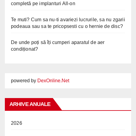
completă pe implanturi All-on
Te muti? Cum sa nu-ti avariezi lucrurile, sa nu zgarii
podeaua sau sa te pricopsesti cu o hernie de disc?
De unde poți să îți cumperi aparatul de aer
condiționat?
powered by
DexOnline.Net
ARHIVE ANUALE
2026