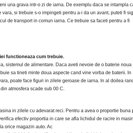
eni una grava intr-o zi de iarna. De exemplu daca se intampla c
ra, si trebuie s-o impingeti pentru a-i da un avant, puteti fi sig
ul de transport in comun iarna. Ce trebuie sa faceti pentru a fi
iei functioneaza cum trebuie.
a, sistemul de alimentare. Daca aveti nevoie de o baterie noua
uie sa tineti minte doua aspecte cand vine vorba de baterii. In
ra, poate face figuri in zilele geroase de iarna. In al doilea ran
a din atmosfera scade sub 00 C.
masina in zilele cu adevarat reci. Pentru a avea o proportie buna 
ifica efectiv proportia in care se afla lichidul de racire in masi
 la orice magazin auto. Ac