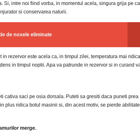
 Si, intre noi fiind vorba, in momentul acela, singura grija pe ca
njurator si conservarea naturii.
de de noxele eliminate
t in rezervor este acela ca, in timpul zilei, temperatura mai ridic
ns in timpul noptii. Apa va patrunde in rezervor si in curand v
i cativa saci pe osia dorsala. Puteti sa gresiti daca puneti prea
n plus ridica botul masinii si, din acest motiv, se pierde abilitat
eamurilor merge.