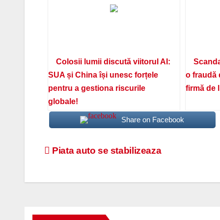
Colosii lumii discută viitorul AI:
Scanda
SUA și China își unesc forțele
o fraudă 
pentru a gestiona riscurile
firmă de 
globale!
Share on Facebook
Navigare
Piata auto se stabilizeaza
în
articole