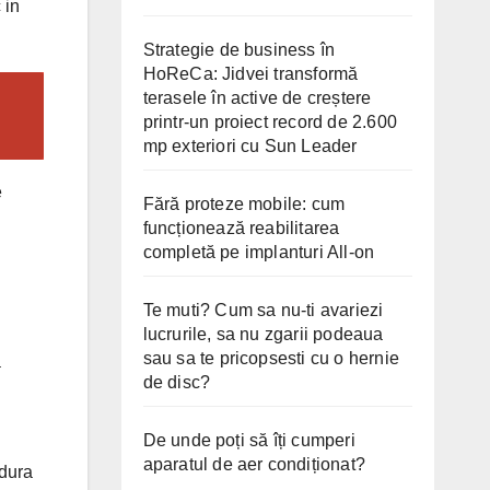
 in
Strategie de business în
HoReCa: Jidvei transformă
terasele în active de creștere
printr-un proiect record de 2.600
mp exteriori cu Sun Leader
e
Fără proteze mobile: cum
funcționează reabilitarea
completă pe implanturi All-on
Te muti? Cum sa nu-ti avariezi
lucrurile, sa nu zgarii podeaua
sau sa te pricopsesti cu o hernie
a
de disc?
De unde poți să îți cumperi
aparatul de aer condiționat?
ldura