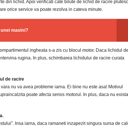
e din lichid. Apoi verificati cate bilute de lichid de racire plutesc
tare orice service va poate rezolva in cateva minute.
 unei masini?
compartimentul ingheata s-a zis cu blocul motor. Daca lichidul d
intervina rugina. In plus, schimbarea lichidului de racire curata
ul de racire
vara nu va avea probleme iarna. Ei bine nu este asa! Motivul
supraincalzita poate afecta serios motorul. In plus, daca nu exist
a.
stului”. Insa iarna, daca ramaneti inzapezit singura sursa de ca