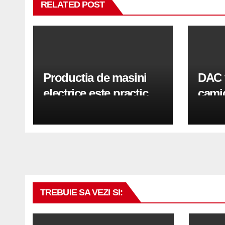
RELATED POST
Productia de masini
DAC 
electrice este practic
camio
oprita la nivel mondial
Derzi
tone 
TREBUIE SA VEZI SI: