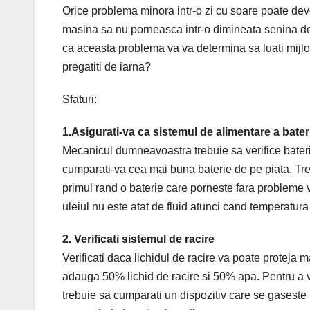
Orice problema minora intr-o zi cu soare poate dev
masina sa nu porneasca intr-o dimineata senina de va
ca aceasta problema va va determina sa luati mijloc
pregatiti de iarna?
Sfaturi:
1.Asigurati-va ca sistemul de alimentare a bater
Mecanicul dumneavoastra trebuie sa verifice bateri
cumparati-va cea mai buna baterie de pe piata. Treb
primul rand o baterie care porneste fara probleme va
uleiul nu este atat de fluid atunci cand temperatur
2. Verificati sistemul de racire
Verificati daca lichidul de racire va poate proteja 
adauga 50% lichid de racire si 50% apa. Pentru a ver
trebuie sa cumparati un dispozitiv care se gaseste