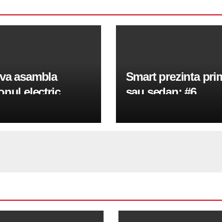
va asambla
Smart prezinta pri
nul electric
sau sedan: #6
s 18.360ST de 18
in Brasov