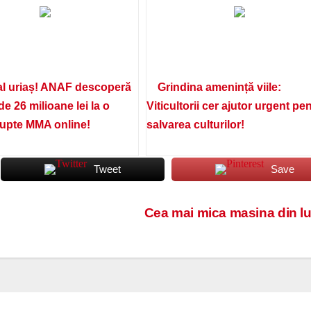
l uriaș! ANAF descoperă
Grindina amenință viile:
de 26 milioane lei la o
Viticultorii cer ajutor urgent pe
lupte MMA online!
salvarea culturilor!
Tweet
Save
Cea mai mica masina din l