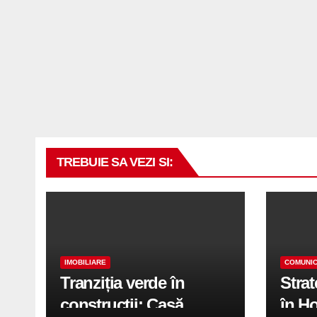
TREBUIE SA VEZI SI:
IMOBILIARE
COMUNIC
Tranziția verde în
Stra
construcții: Casă
în H