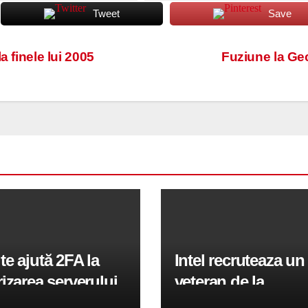
Tweet
Save
 finele lui 2005
Fuziune la Ge
e ajută 2FA la
Intel recruteaza un
izarea serverului
veteran de la
Panel în 2026
Qualcomm pentru 