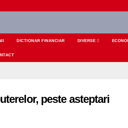
II
DICTIONAR FINANCIAR
DIVERSE
ECONO
NTACT
terelor, peste asteptari