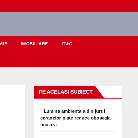
MIE
IMOBILIARE
IT&C
PE ACELASI SUBIECT
Lumina ambientala din jurul
ecranelor plate reduce oboseala
oculara