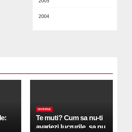
2005
2004
DIVERSE
le:
Te muti? Cum sa nu-ti
avariezi lucrurile, sa nu