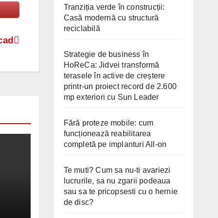
Tranziția verde în construcții:
Casă modernă cu structură
reciclabilă
cad
Strategie de business în
HoReCa: Jidvei transformă
terasele în active de creștere
printr-un proiect record de 2.600
mp exteriori cu Sun Leader
Fără proteze mobile: cum
funcționează reabilitarea
completă pe implanturi All-on
Te muti? Cum sa nu-ti avariezi
lucrurile, sa nu zgarii podeaua
sau sa te pricopsesti cu o hernie
de disc?
a