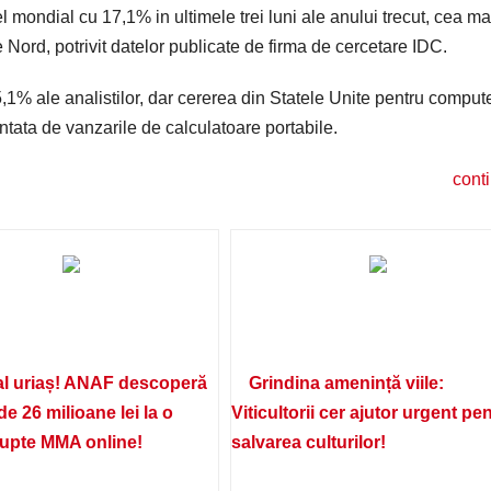
 mondial cu 17,1% in ultimele trei luni ale anului trecut, cea ma
 Nord, potrivit datelor publicate de firma de cercetare IDC.
5,1% ale analistilor, dar cererea din Statele Unite pentru comput
entata de vanzarile de calculatoare portabile.
cont
l uriaș! ANAF descoperă
Grindina amenință viile:
de 26 milioane lei la o
Viticultorii cer ajutor urgent pe
lupte MMA online!
salvarea culturilor!