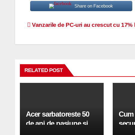
Share on Facebook
Navigare
Vanzarile de PC-uri au crescut cu 17% la
în
articole
RELATED POST
Acer sarbatoreste 50
Cum t
de ani de pasiune si
secur
inovatie
tău c