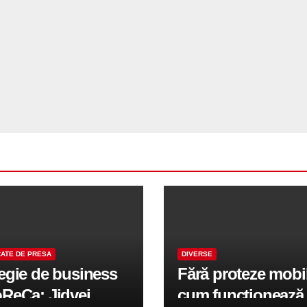
ATE DE PRESA
DIVERSE
tegie de business
Fără proteze mobi
oReCa: Jidvei
cum funcționează