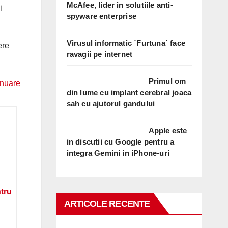
McAfee, lider in solutiile anti-
i
spyware enterprise
Virusul informatic `Furtuna` face
ere
ravagii pe internet
Primul om
inuare
din lume cu implant cerebral joaca
sah cu ajutorul gandului
Apple este
in discutii cu Google pentru a
integra Gemini in iPhone-uri
ntru
ARTICOLE RECENTE