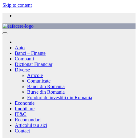
Skip to content
Auto
Banci – Finante
Companii
Dictionar Financiar
Diverse
Articole
Comunicate
Banci din Romania
Burse din Romania
Fonduri de investitii din Romania
Economie
Imobiliare
IT&C
Recomandari
Articolul tau aici
Contact