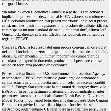
categoriei bronz.
“In numele Green Electronics Council si a peste 100 de actionari
implicati in procesul de dezvoltare al EPEAT, doresc sa multumesc
HP si celorlalti producatori atat pentru contributia lor la acest proces,
cat si, mai ales, pentru inregistrarea unor produse de calitate ridicata,
care respecta un nou standard de mediu, mult mai dur”, afirma Jeff
Omelchuck, director al Green Electronics Council, responsabil de
registrul EPEAT.
Crearea EPEAT a fost rezultatul unui proces consensual, ce a durat
trei ani, si include reprezentanti ai grupurilor de protectie a mediului,
oficiali guvernamentali, un numar important de cumparatori de
calculatoare, experti in domeniu, producatori si persoane care se
ocupa cu reciclarea produselor electronice.
Procesul a fost finantat de U.S. Environmental Protection Agency.
In standardul EPEAT este inclusa o gama larga de standarde si
cerinte actuale privind protectia mediului: cele mai recente conditii
ale U.S. Energy Star referitoare la consumul de energie; directivele
EPA Plug-In pentru gestiunea materialelor; recomandarile aliantei
pentru reciclarea bateriilor si ale aliantei North Eastern Governors
Model Toxics in domeniul legislatiei ambalajelor; restrictiile Uniunii
Europene cu privire la deseurile echipametelor electrice si
electronice; reglementarile UE referitoare la substantele periculoase;