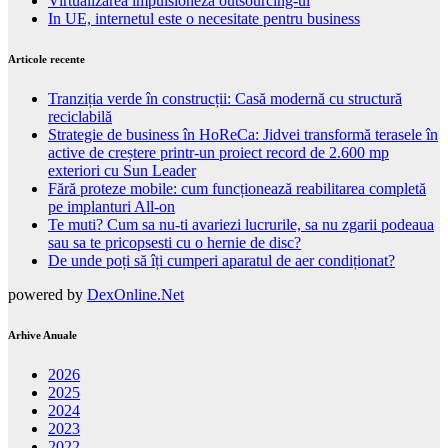
Virtualizarea impulsioneza outsourcing-ul
In UE, internetul este o necesitate pentru business
Articole recente
Tranziția verde în construcții: Casă modernă cu structură
reciclabilă
Strategie de business în HoReCa: Jidvei transformă terasele în
active de creștere printr-un proiect record de 2.600 mp
exteriori cu Sun Leader
Fără proteze mobile: cum funcționează reabilitarea completă
pe implanturi All-on
Te muti? Cum sa nu-ti avariezi lucrurile, sa nu zgarii podeaua
sau sa te pricopsesti cu o hernie de disc?
De unde poți să îți cumperi aparatul de aer condiționat?
powered by
DexOnline.Net
Arhive Anuale
2026
2025
2024
2023
2022