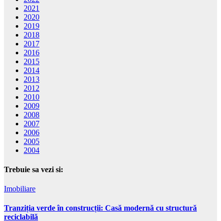
2021
2020
2019
2018
2017
2016
2015
2014
2013
2012
2010
2009
2008
2007
2006
2005
2004
Trebuie sa vezi si:
Imobiliare
Tranziția verde în construcții: Casă modernă cu structură
reciclabilă