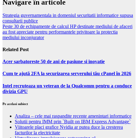
Navigare în articole
Strategia guvernamentala in domeniul securitatii informatice supusa
consultarii publice
Peste 30 de echipamente de calcul HP destinate mediului de afaceri
au fost apreciate pentru performantele privitoare la protectia
mediului inconjurator
Related Post
Acer sarbatoreste 50 de ani de pasiune si inovatie
Cum te ajută 2FA la securizarea serverului tău cPanel în 2026
Intel recruteaza un veteran de la Qualcomm pentru a conduce
divizia GPU
Pe acelasi subiect
Analiza – cele mai raspandite recente amenintari informatice
Solutii pentru IMM prin `Built on IBM Express Advantage`
Viitoarele placi grafice Nvidia ar putea duce la cresterea
facturilor la electricitate