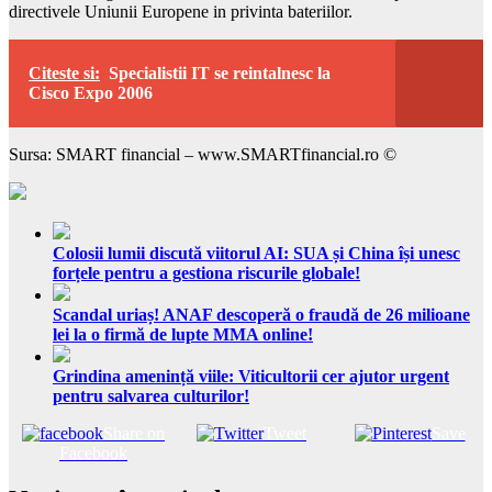
directivele Uniunii Europene in privinta bateriilor.
Citeste si:
Specialistii IT se reintalnesc la
Cisco Expo 2006
Sursa: SMART financial – www.SMARTfinancial.ro ©
Colosii lumii discută viitorul AI: SUA și China își unesc
forțele pentru a gestiona riscurile globale!
Scandal uriaș! ANAF descoperă o fraudă de 26 milioane
lei la o firmă de lupte MMA online!
Grindina amenință viile: Viticultorii cer ajutor urgent
pentru salvarea culturilor!
Share on
Tweet
Save
Facebook