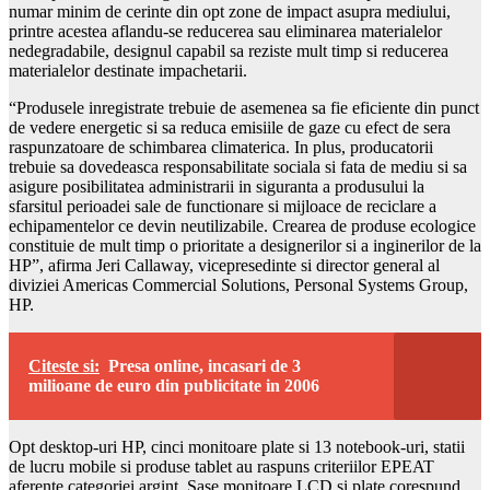
numar minim de cerinte din opt zone de impact asupra mediului,
printre acestea aflandu-se reducerea sau eliminarea materialelor
nedegradabile, designul capabil sa reziste mult timp si reducerea
materialelor destinate impachetarii.
“Produsele inregistrate trebuie de asemenea sa fie eficiente din punct
de vedere energetic si sa reduca emisiile de gaze cu efect de sera
raspunzatoare de schimbarea climaterica. In plus, producatorii
trebuie sa dovedeasca responsabilitate sociala si fata de mediu si sa
asigure posibilitatea administrarii in siguranta a produsului la
sfarsitul perioadei sale de functionare si mijloace de reciclare a
echipamentelor ce devin neutilizabile. Crearea de produse ecologice
constituie de mult timp o prioritate a designerilor si a inginerilor de la
HP”, afirma Jeri Callaway, vicepresedinte si director general al
diviziei Americas Commercial Solutions, Personal Systems Group,
HP.
Citeste si:
Presa online, incasari de 3
milioane de euro din publicitate in 2006
Opt desktop-uri HP, cinci monitoare plate si 13 notebook-uri, statii
de lucru mobile si produse tablet au raspuns criteriilor EPEAT
aferente categoriei argint. Sase monitoare LCD si plate corespund