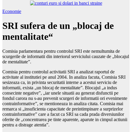
Economie
SRI sufera de un „blocaj de
mentalitate“
Comisia parlamentara pentru controlul SRI este nemultumita de
scurgerile de informatii din interiorul serviciului cauzate de „blocajul
de mentalitate”.
Comisia pentru controlul activitatii SRI a analizat raportul de
activitate al institutiei pe anul 2004. In analiza facuta, Comisia SRI
sesizeaza ca, in privinta securitatii interne a acestui serviciu de
informatii, exista „un blocaj de mentalitate”. Blocajul „a indus
consecinte negative”, „iar unele situatii au generat disfunctii pe
fondul carora nu s-au prevenit scurgeri de informatii ori evenimente
contrainformative”, se mentioneaza in analiza citata. Comisia mai
remarca si „insuficienta capacitate de preintimpinare a surprizelor
contrainformative” care a facut ca SRI sa cada prada diversiunilor
oferite de „concentrarea pe tinte aparente, aparute in cimpul actiunii
pentru a distrage atentia”.