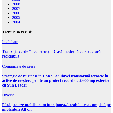
2008
2007
2006
2005
2004
Trebuie sa vezi si:
Imobiliare
Tranziția verde în construcții: Casă modernă cu structură
reciclabilă
Comunicate de presa
Strategie de business în HoReCa: Jidvei transformă terasele în
active de creștere printr-un proiect record de 2.600 mp exteriori
cu Sun Leader
Diverse
Fără proteze mobile: cum funcționează reabilitarea completă pe
implanturi All-on