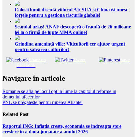
Colosii lumii discută viitorul AI: SUA și China își unesc
forțele pentru a gestiona riscurile globale!
Scandal uriaș! ANAF descoperă o fraudă de 26 milioane
lei la o firmă de lupte MMA online!
Grindina amenință viile: Viticultorii cer ajutor urgent
pentru salvarea culturilor!
Share on
Tweet
Save
Facebook
Navigare în articole
Romania se afla pe locul opt in lume la capitolul reforme in
domeniul afacerilor
PNL se pregateste pentru ruperea Aliantei
Related Post
Raportul ING: Inflatia creste, economia se indreapta spre
crestere in a doua jumatate a anului 2026