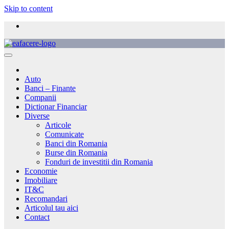
Skip to content
Auto
Banci – Finante
Companii
Dictionar Financiar
Diverse
Articole
Comunicate
Banci din Romania
Burse din Romania
Fonduri de investitii din Romania
Economie
Imobiliare
IT&C
Recomandari
Articolul tau aici
Contact