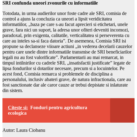
SRI confunda uneori zvonurile cu informatiile
Totodata, in urma audierilor unor foste cadre ale SRI, comisia de
control a ajuns la concluzia ca uneori a lipsit veridicitatea
informatiilor, „baza pe care s-au facut aprecieri si etichetari, unele
grave, fara nici un suport, la adresa unor ofiteri deveniti incomozi,
paradoxal, prin exigenta, calitatile, verticalitatea si perseverenta cu
care au inteles sa-si faca datoria”. De asemenea, Comisia SRI isi
propune sa declanseze viioare actiuni „in vederea decelarii cauzelor
pentru care unele dintre informatiile transmise de SRI beneficiarilor
legali nu au fost valorificate”. Parlamentarii au mai remarcat, in
timpul intilnirilor cu cadrele SRI, „insatisfactii justificate” legate de
lipsa fondurilor si dotarilor necesare, precum si a locuintelor. Pe
acest fond, Comisia remarca si problemele de disciplina a
personalului, inclusiv abateri grave, de natura infractionala, care au
fost sanctionate dar ale caror cauze ar trebui depistate si inlaturate
din sistem.
Citeste si:
Fonduri pentru agricultura
ecologica
Autor: Laura Ciobanu