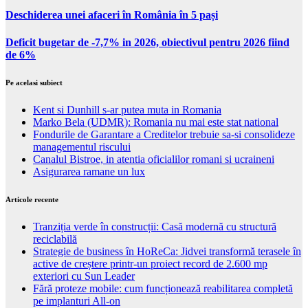
Deschiderea unei afaceri în România în 5 pași
Deficit bugetar de -7,7% in 2026, obiectivul pentru 2026 fiind
de 6%
Pe acelasi subiect
Kent si Dunhill s-ar putea muta in Romania
Marko Bela (UDMR): Romania nu mai este stat national
Fondurile de Garantare a Creditelor trebuie sa-si consolideze
managementul riscului
Canalul Bistroe, in atentia oficialilor romani si ucraineni
Asigurarea ramane un lux
Articole recente
Tranziția verde în construcții: Casă modernă cu structură
reciclabilă
Strategie de business în HoReCa: Jidvei transformă terasele în
active de creștere printr-un proiect record de 2.600 mp
exteriori cu Sun Leader
Fără proteze mobile: cum funcționează reabilitarea completă
pe implanturi All-on