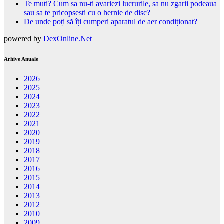
Te muti? Cum sa nu-ti avariezi lucrurile, sa nu zgarii podeaua
sau sa te pricopsesti cu o hernie de disc?
De unde poți să îți cumperi aparatul de aer condiționat?
powered by
DexOnline.Net
Arhive Anuale
2026
2025
2024
2023
2022
2021
2020
2019
2018
2017
2016
2015
2014
2013
2012
2010
2009