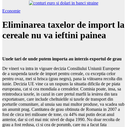
Economie
Eliminarea taxelor de import la
cereale nu va ieftini painea
Unele tari de unde putem importa au interzis exportul de grau
De vineri va intra in vigoare decizia Consiliului Uniunii Europene
de a suspenda taxele de import pentru cereale, cu exceptia celor
pentru ovaz, mei si hrisca (grau negru), pana la viitoarea recolta din
iunie. Decizia UE vine ca un raspuns la situatia dificila de pe piata
europeana, cat si cea mondiala a cerealelor. Comisia poate, insa, sa
reintroduca taxele, in cazul in care pretul marfii la iesirea din tara
exportatoare, care include cheltuielile si taxele de transport din
porturile comunitare, al unuia sau mai multor produse, va scadea sub
un anumit prag. Cantitatea de grau obtinuta de Romania in 2007 a
fost de circa trei milioane de tone, cu 44% mai putin decat anul
anterior, dar si cel mai mic nivel de dupa 1990. Nu doar recolta de
grau a fost redusa, ci si cea de porumb, care nu a facut fata