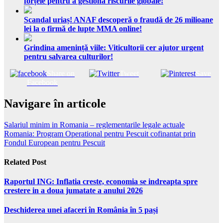
forțele pentru a gestiona riscurile globale!
Scandal uriaș! ANAF descoperă o fraudă de 26 milioane
lei la o firmă de lupte MMA online!
Grindina amenință viile: Viticultorii cer ajutor urgent
pentru salvarea culturilor!
Share on
Tweet
Save
Facebook
Navigare în articole
Salariul minim in Romania – reglementarile legale actuale
Romania: Program Operational pentru Pescuit cofinantat prin
Fondul European pentru Pescuit
Related Post
Raportul ING: Inflatia creste, economia se indreapta spre
crestere in a doua jumatate a anului 2026
Deschiderea unei afaceri în România în 5 pași