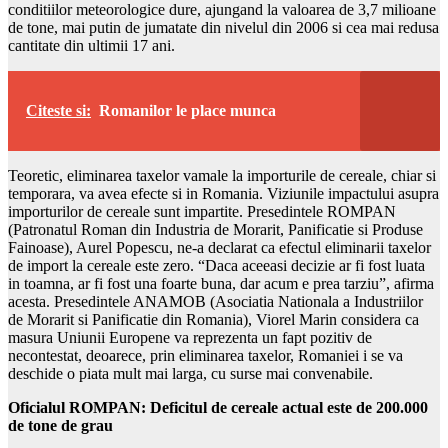
conditiilor meteorologice dure, ajungand la valoarea de 3,7 milioane
de tone, mai putin de jumatate din nivelul din 2006 si cea mai redusa
cantitate din ultimii 17 ani.
Citeste si:
Romanilor le place munca
Teoretic, eliminarea taxelor vamale la importurile de cereale, chiar si
temporara, va avea efecte si in Romania. Viziunile impactului asupra
importurilor de cereale sunt impartite. Presedintele ROMPAN
(Patronatul Roman din Industria de Morarit, Panificatie si Produse
Fainoase), Aurel Popescu, ne-a declarat ca efectul eliminarii taxelor
de import la cereale este zero. “Daca aceeasi decizie ar fi fost luata
in toamna, ar fi fost una foarte buna, dar acum e prea tarziu”, afirma
acesta. Presedintele ANAMOB (Asociatia Nationala a Industriilor
de Morarit si Panificatie din Romania), Viorel Marin considera ca
masura Uniunii Europene va reprezenta un fapt pozitiv de
necontestat, deoarece, prin eliminarea taxelor, Romaniei i se va
deschide o piata mult mai larga, cu surse mai convenabile.
Oficialul ROMPAN: Deficitul de cereale actual este de 200.000
de tone de grau