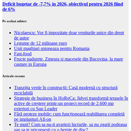
Deficit bugetar de -7,7% in 2026, obiectivul pentru 2026 fiind
de 6%
Pe acelasi subiect
Nicolaescu: Vor fi impozitate doar veniturile unice din drept
de autor
Legume de 12 milioane euro
Unii maghiari spioneaza pentru Romania
Fast-food
Fructe padurete. Zmeura si macesele din Bucovina, la mare
cautare in Europa
Articole recente
Tranziția verde în construcții: Casă modernă cu structură
reciclabilă
Strategie de business în HoReCa: Jidvei transformă terasele în
active de creștere printr-un proiect record de 2.600 mp
exteriori cu Sun Leader
Fără proteze mobile: cum funcționează reabilitarea completă
pe implanturi All-on
Te muti? Cum sa nu-ti avariezi lucrurile, sa nu zgarii podeaua
sau sa te pricopsesti cu o hernie de disc?