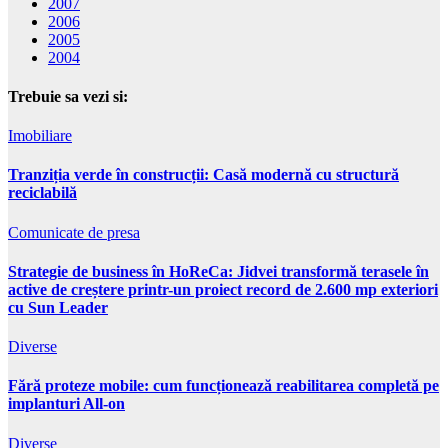
2007
2006
2005
2004
Trebuie sa vezi si:
Imobiliare
Tranziția verde în construcții: Casă modernă cu structură
reciclabilă
Comunicate de presa
Strategie de business în HoReCa: Jidvei transformă terasele în
active de creștere printr-un proiect record de 2.600 mp exteriori
cu Sun Leader
Diverse
Fără proteze mobile: cum funcționează reabilitarea completă pe
implanturi All-on
Diverse