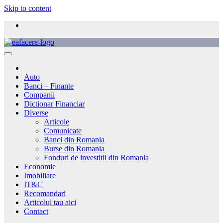
Skip to content
Auto
Banci – Finante
Companii
Dictionar Financiar
Diverse
Articole
Comunicate
Banci din Romania
Burse din Romania
Fonduri de investitii din Romania
Economie
Imobiliare
IT&C
Recomandari
Articolul tau aici
Contact