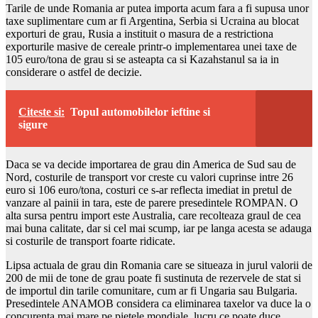
Tarile de unde Romania ar putea importa acum fara a fi supusa unor
taxe suplimentare cum ar fi Argentina, Serbia si Ucraina au blocat
exporturi de grau, Rusia a instituit o masura de a restrictiona
exporturile masive de cereale printr-o implementarea unei taxe de
105 euro/tona de grau si se asteapta ca si Kazahstanul sa ia in
considerare o astfel de decizie.
Citeste si:
Topul automobilelor ieftine si
sigure
Daca se va decide importarea de grau din America de Sud sau de
Nord, costurile de transport vor creste cu valori cuprinse intre 26
euro si 106 euro/tona, costuri ce s-ar reflecta imediat in pretul de
vanzare al painii in tara, este de parere presedintele ROMPAN. O
alta sursa pentru import este Australia, care recolteaza graul de cea
mai buna calitate, dar si cel mai scump, iar pe langa acesta se adauga
si costurile de transport foarte ridicate.
Lipsa actuala de grau din Romania care se situeaza in jurul valorii de
200 de mii de tone de grau poate fi sustinuta de rezervele de stat si
de importul din tarile comunitare, cum ar fi Ungaria sau Bulgaria.
Presedintele ANAMOB considera ca eliminarea taxelor va duce la o
concurenta mai mare pe pietele mondiale, lucru ce poate duce