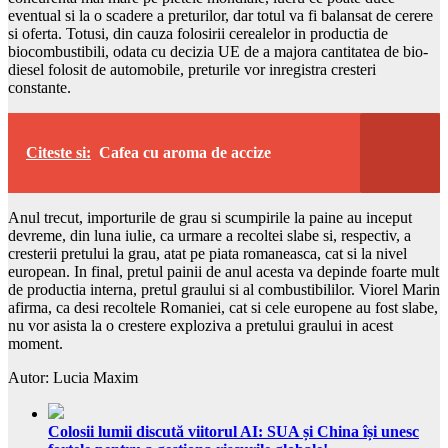
eventual si la o scadere a preturilor, dar totul va fi balansat de cerere
si oferta. Totusi, din cauza folosirii cerealelor in productia de
biocombustibili, odata cu decizia UE de a majora cantitatea de bio-
diesel folosit de automobile, preturile vor inregistra cresteri
constante.
Citeste si:
Cafea cu aroma de accize
Anul trecut, importurile de grau si scumpirile la paine au inceput
devreme, din luna iulie, ca urmare a recoltei slabe si, respectiv, a
cresterii pretului la grau, atat pe piata romaneasca, cat si la nivel
european. In final, pretul painii de anul acesta va depinde foarte mult
de productia interna, pretul graului si al combustibililor. Viorel Marin
afirma, ca desi recoltele Romaniei, cat si cele europene au fost slabe,
nu vor asista la o crestere exploziva a pretului graului in acest
moment.
Autor: Lucia Maxim
Colosii lumii discută viitorul AI: SUA și China își unesc