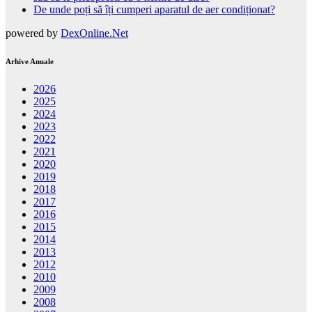
De unde poți să îți cumperi aparatul de aer condiționat?
powered by
DexOnline.Net
Arhive Anuale
2026
2025
2024
2023
2022
2021
2020
2019
2018
2017
2016
2015
2014
2013
2012
2010
2009
2008