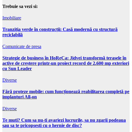
Trebuie sa vezi si:
Imobiliare
Tranziția verde în construcții: Casă modernă cu structură
reciclabilă
Comunicate de presa
Strategie de business în HoReCa: Jidvei transformă terasele în
active de creștere printr-un proiect record de 2.600 mp exteriori
cu Sun Leader
Diverse
Fără proteze mobile: cum funcționează reabilitarea completă pe
implanturi All-on
Diverse
Te muti? Cum sa nu-ti avariezi lucrurile, sa nu zgarii podeaua
sau sa te pricopsesti cu o hernie de disc?