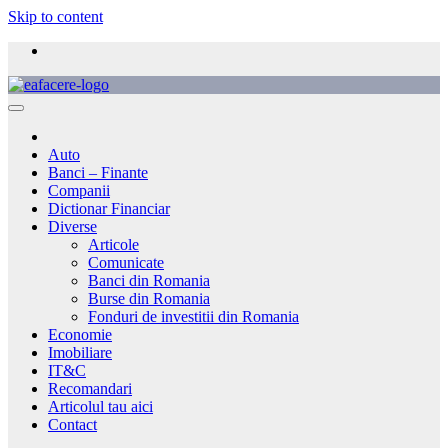
Skip to content
Auto
Banci – Finante
Companii
Dictionar Financiar
Diverse
Articole
Comunicate
Banci din Romania
Burse din Romania
Fonduri de investitii din Romania
Economie
Imobiliare
IT&C
Recomandari
Articolul tau aici
Contact