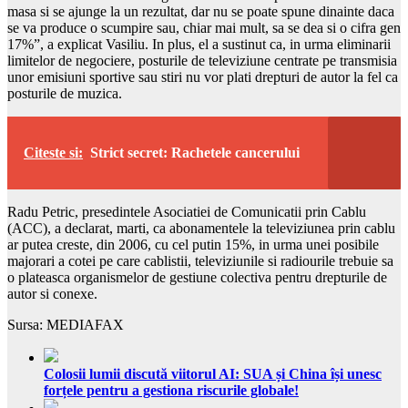
masa si se ajunge la un rezultat, dar nu se poate spune dinainte daca
se va produce o scumpire sau, chiar mai mult, sa se dea si o cifra gen
17%”, a explicat Vasiliu. In plus, el a sustinut ca, in urma eliminarii
limitelor de negociere, posturile de televiziune centrate pe transmisia
unor emisiuni sportive sau stiri nu vor plati drepturi de autor la fel ca
posturile de muzica.
Citeste si:
Strict secret: Rachetele cancerului
Radu Petric, presedintele Asociatiei de Comunicatii prin Cablu
(ACC), a declarat, marti, ca abonamentele la televiziunea prin cablu
ar putea creste, din 2006, cu cel putin 15%, in urma unei posibile
majorari a cotei pe care cablistii, televiziunile si radiourile trebuie sa
o plateasca organismelor de gestiune colectiva pentru drepturile de
autor si conexe.
Sursa: MEDIAFAX
Colosii lumii discută viitorul AI: SUA și China își unesc
forțele pentru a gestiona riscurile globale!