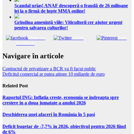
Scandal uriaș! ANAF descoperă o fraudă de 26 milioane
lei la o firmă de lupte MMA online!
Grindina amenință viile: Viticultorii cer ajutor urgent
pentru salvarea culturilor!
Share on
Tweet
Save
Facebook
Navigare în articole
Contractul de privatizare a BCR va fi facut public
Deficitul comercial ar putea atinge 10 miliarde de euro
Related Post
Raportul ING: Inflatia creste, economia se indreapta spre
crestere in a doua jumatate a anului 2026
Deschiderea unei afaceri în România în 5 pași
Deficit bugetar de -7,7% in 2026, obiectivul pentru 2026 fiind
de 6%