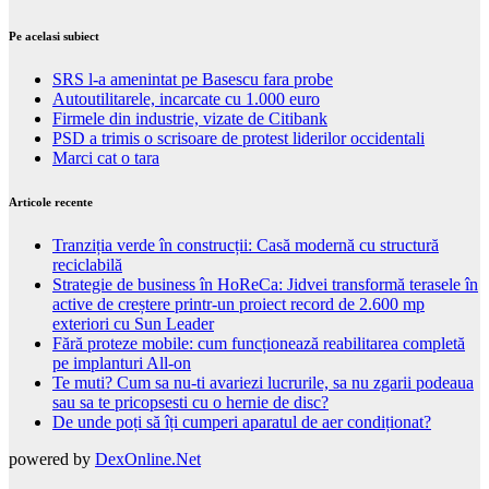
Pe acelasi subiect
SRS l-a amenintat pe Basescu fara probe
Autoutilitarele, incarcate cu 1.000 euro
Firmele din industrie, vizate de Citibank
PSD a trimis o scrisoare de protest liderilor occidentali
Marci cat o tara
Articole recente
Tranziția verde în construcții: Casă modernă cu structură
reciclabilă
Strategie de business în HoReCa: Jidvei transformă terasele în
active de creștere printr-un proiect record de 2.600 mp
exteriori cu Sun Leader
Fără proteze mobile: cum funcționează reabilitarea completă
pe implanturi All-on
Te muti? Cum sa nu-ti avariezi lucrurile, sa nu zgarii podeaua
sau sa te pricopsesti cu o hernie de disc?
De unde poți să îți cumperi aparatul de aer condiționat?
powered by
DexOnline.Net