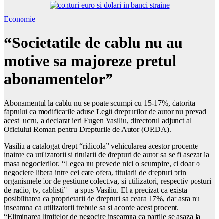
Economie
“Societatile de cablu nu au
motive sa majoreze pretul
abonamentelor”
Abonamentul la cablu nu se poate scumpi cu 15-17%, datorita
faptului ca modificarile aduse Legii drepturilor de autor nu prevad
acest lucru, a declarat ieri Eugen Vasiliu, directorul adjunct al
Oficiului Roman pentru Drepturile de Autor (ORDA).
Vasiliu a catalogat drept “ridicola” vehicularea acestor procente
inainte ca utilizatorii si titularii de drepturi de autor sa se fi asezat la
masa negocierilor. “Legea nu prevede nici o scumpire, ci doar o
negociere libera intre cei care ofera, titularii de drepturi prin
organismele lor de gestiune colectiva, si utilizatori, respectiv posturi
de radio, tv, cablisti” – a spus Vasiliu. El a precizat ca exista
posibilitatea ca proprietarii de drepturi sa ceara 17%, dar asta nu
inseamna ca utilizatorii trebuie sa si acorde acest procent.
“Eliminarea limitelor de negocire inseamna ca partile se asaza la