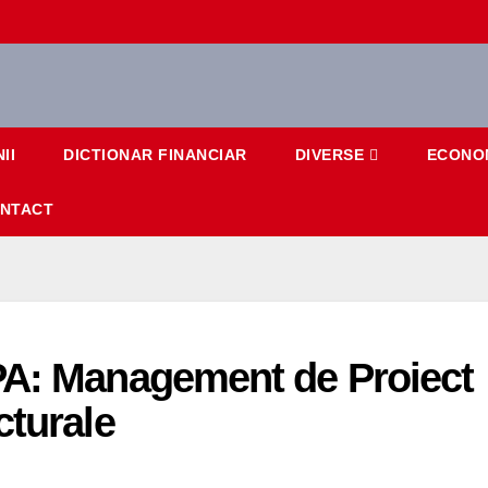
II
DICTIONAR FINANCIAR
DIVERSE
ECONO
NTACT
PA: Management de Proiect
cturale