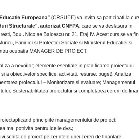
 Educatie Europeana”
(CRSUEE) va invita sa participati la cur
uri Structurale”,
autorizat CNFPA
, care se va desfasura in
resti, Bdul. Nicolae Balcescu nr. 21, Etaj IV. Acest curs se va fin
uncii, Familiei si Protectiei Sociale si Ministerul Educatiei si
te pentru ocupatia MANAGER DE PROIECT.
liza a nevoilor; elemente esentiale in planificarea proiectului
si a obiectivelor specifice, activitati, resurse, buget); Analiza
lementarea proiectului – Monitorizare si evaluare; Managementul
tului; Sustenabilitatea proiectului si completarea cererii de finan
 proiectaplicand principiile managementului de proiect;
cea mai potrivita pentru ideile dvs.;
vi schita de proiect pe cerintele unei cereri de finantare;