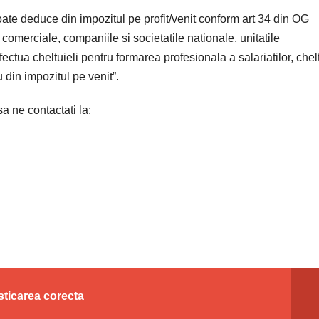
ate deduce din impozitul pe profit/venit conform art 34 din OG
comerciale, companiile si societatile nationale, unitatile
efectua cheltuieli pentru formarea profesionala a salariatilor, chelt
 din impozitul pe venit”.
a ne contactati la:
sticarea corecta