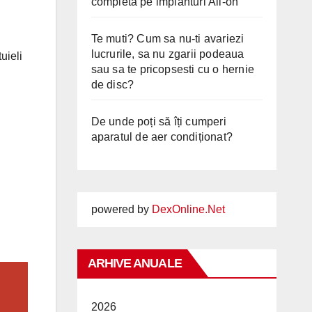
completă pe implanturi All-on
Te muti? Cum sa nu-ti avariezi
lucrurile, sa nu zgarii podeaua
uieli
sau sa te pricopsesti cu o hernie
de disc?
De unde poți să îți cumperi
aparatul de aer condiționat?
powered by
DexOnline.Net
ARHIVE ANUALE
2026