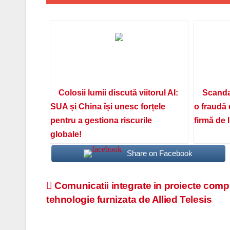
Colosii lumii discută viitorul AI:
Scanda
SUA și China își unesc forțele
o fraudă 
pentru a gestiona riscurile
firmă de 
globale!
Share on Facebook
Navigare
Comunicatii integrate in proiecte compl
tehnologie furnizata de Allied Telesis
în