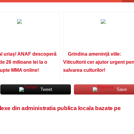
l uriaș! ANAF descoperă
Grindina amenință viile:
de 26 milioane lei la o
Viticultorii cer ajutor urgent pe
lupte MMA online!
salvarea culturilor!
Tweet
Save
exe din administratia publica locala bazate pe