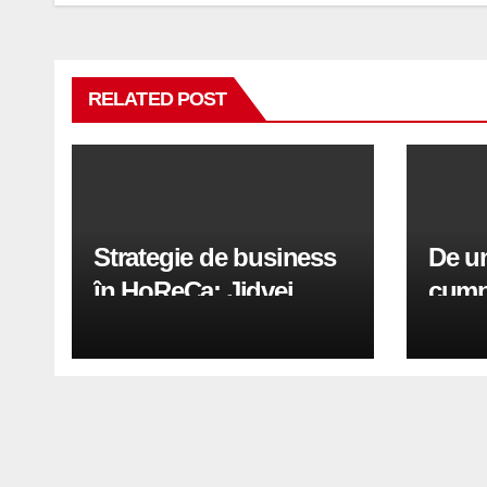
articole
RELATED POST
Strategie de business
De un
în HoReCa: Jidvei
cumpe
transformă terasele în
aer c
active de creștere
printr-un proiect
record de 2.600 mp
exteriori cu Sun