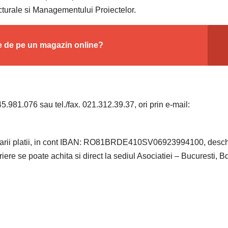
ucturale si Managementului Proiectelor.
ce de pe un magazin online?
45.981.076 sau tel./fax. 021.312.39.37, ori prin e-mail:
tuarii platii, in cont IBAN: RO81BRDE410SV06923994100, desch
 se poate achita si direct la sediul Asociatiei – Bucuresti, Bd