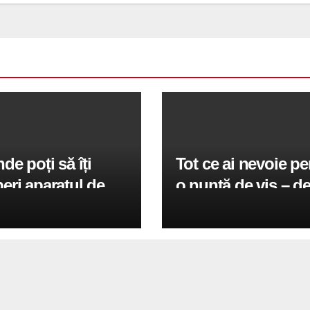
de poți să îți
Tot ce ai nevoie pe
ri aparatul de
o nuntă de vis – de
ondiționat?
muzică live la amint
video perfecte