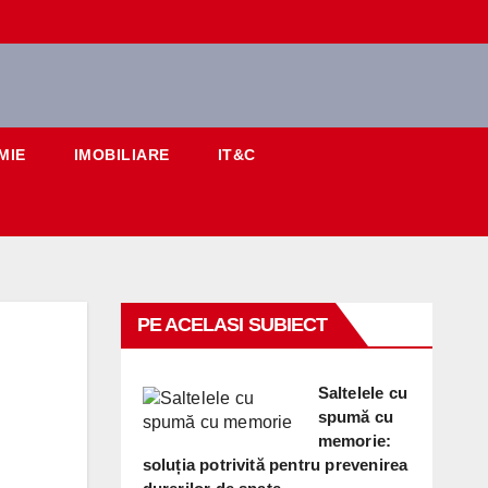
MIE
IMOBILIARE
IT&C
PE ACELASI SUBIECT
Saltelele cu
spumă cu
memorie:
soluția potrivită pentru prevenirea