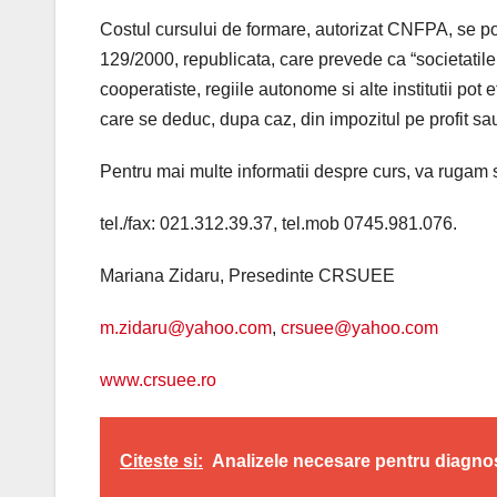
Costul cursului de formare, autorizat CNFPA, se po
129/2000, republicata, care prevede ca “societatile 
cooperatiste, regiile autonome si alte institutii pot 
care se deduc, dupa caz, din impozitul pe profit sau
Pentru mai multe informatii despre curs, va rugam s
tel./fax: 021.312.39.37, tel.mob 0745.981.076.
Mariana Zidaru, Presedinte CRSUEE
m.zidaru@yahoo.com
,
crsuee@yahoo.com
www.crsuee.ro
Citeste si:
Analizele necesare pentru diagno