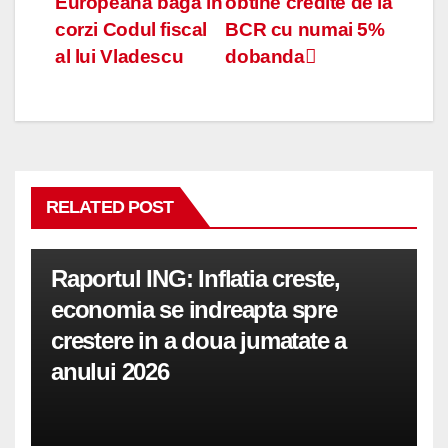
Europeana baga in
obtine credite de la
în
corzi Codul fiscal
BCR cu numai 5%
articole
al lui Vladescu
dobanda
RELATED POST
Raportul ING: Inflatia creste,
economia se indreapta spre
crestere in a doua jumatate a
anului 2026