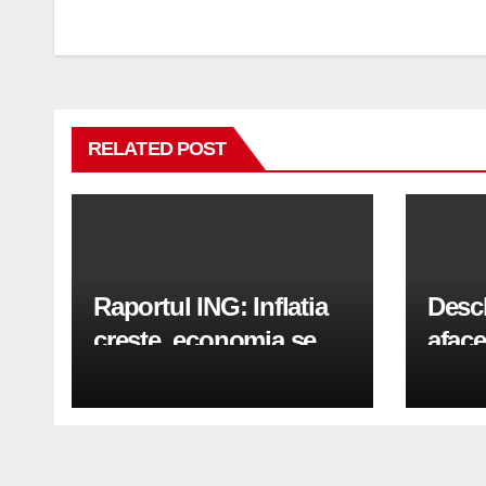
în
articole
RELATED POST
Raportul ING: Inflatia
Desc
creste, economia se
aface
indreapta spre crestere
pași
in a doua jumatate a
anului 2026