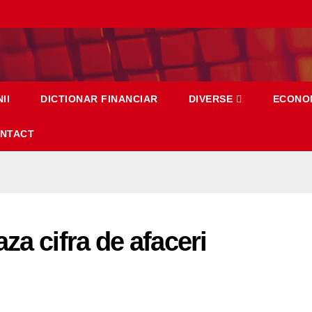
II
DICTIONAR FINANCIAR
DIVERSE
ECONO
NTACT
za cifra de afaceri