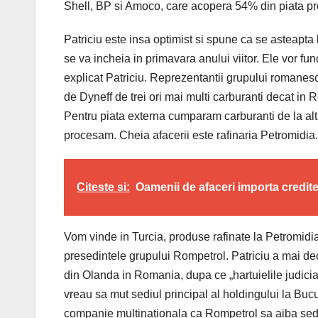
Shell, BP si Amoco, care acopera 54% din piata pro
Patriciu este insa optimist si spune ca se asteapta 
se va incheia in primavara anului viitor. Ele vor f
explicat Patriciu. Reprezentantii grupului romanes
de Dyneff de trei ori mai multi carburanti decat i
Pentru piata externa cumparam carburanti de la alti 
procesam. Cheia afacerii este rafinaria Petromidia
Citeste si:
Oamenii de afaceri importa credit
Vom vinde in Turcia, produse rafinate la Petromidia
presedintele grupului Rompetrol. Patriciu a mai dec
din Olanda in Romania, dupa ce „hartuielile judiciar
vreau sa mut sediul principal al holdingului la Bu
companie multinationala ca Rompetrol sa aiba sediu