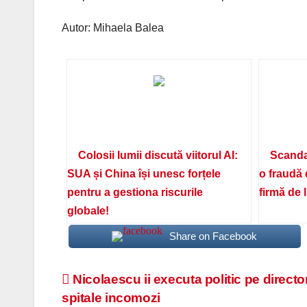
Autor: Mihaela Balea
Colosii lumii discută viitorul AI:
Scanda
SUA și China își unesc forțele
o fraudă 
pentru a gestiona riscurile
firmă de 
globale!
Share on Facebook
Navigare
Nicolaescu ii executa politic pe director
spitale incomozi