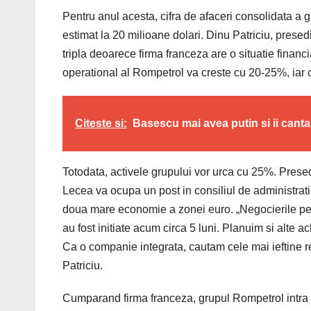
Pentru anul acesta, cifra de afaceri consolidata a gru
estimat la 20 milioane dolari. Dinu Patriciu, presed
tripla deoarece firma franceza are o situatie financi
operational al Rompetrol va creste cu 20-25%, iar
Citeste si:
Basescu mai avea putin si ii canta
Totodata, activele grupului vor urca cu 25%. Presed
Lecea va ocupa un post in consiliul de administra
doua mare economie a zonei euro. „Negocierile pentr
au fost initiate acum circa 5 luni. Planuim si alte 
Ca o companie integrata, cautam cele mai ieftine r
Patriciu.
Cumparand firma franceza, grupul Rompetrol intra in