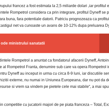
pului francez a fost estimata la 2,5 miliarde dolari ,iar profitul 
intele Rompetrol considera ca prin integrare, profitul Dyneff se 
ara buna, fara potentiale datorii. Patriciu prognozeaza ca profitu
 castigul net va cunoaste un avans de 10-12% dupa preluarea Dy
 ode ministrului sanatatii
intele Rompetrol a anuntat ca fondatorul afacerii Dyneff, Antoi
tie al Rompetrol Franta, denumire sub care va opera Rompetrol i
u Dyneff au inceput in urma cu circa 8-9 luni, iar discutiile se
achizitii externe, nu numai in Uniunea Europeana, dar nu pot da de
esurse si vrem sa vindem pe pietele cele mai stabile“, a mai spu
 competitie cu jucatorii majori de pe piata franceza – Total, Ex