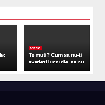
DIVERSE
le:
Te muti? Cum sa nu-ti
avariezi lucrurile, sa nu
etă
zgarii podeaua sau sa
on
te pricopsesti cu o
hernie de disc?