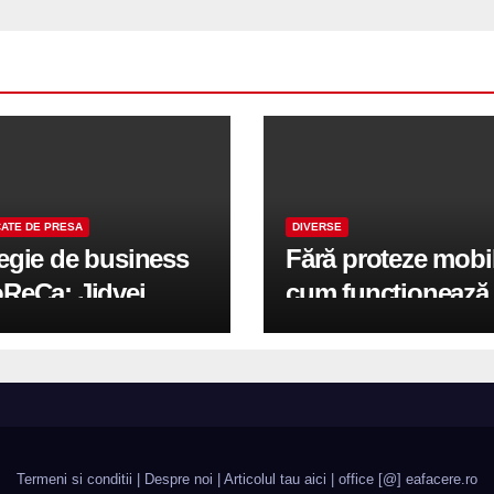
ATE DE PRESA
DIVERSE
tegie de business
Fără proteze mobi
oReCa: Jidvei
cum funcționează
formă terasele în
reabilitarea compl
e de creștere
pe implanturi All-
r-un proiect record
600 mp exteriori
un Leader
Termeni si conditii
|
Despre noi
|
Articolul tau aici
| office [@] eafacere.ro