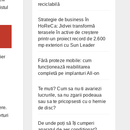
reciclabilă
istul
Strategie de business în
HoReCa: Jidvei transformă
terasele în active de creștere
printr-un proiect record de 2.600
mp exteriori cu Sun Leader
ier
Fără proteze mobile: cum
funcționează reabilitarea
completă pe implanturi All-on
Te muti? Cum sa nu-ti avariezi
lucrurile, sa nu zgarii podeaua
sau sa te pricopsesti cu o hernie
ere.
de disc?
rturi
De unde poți să îți cumperi
aparatul de aer condiționat?