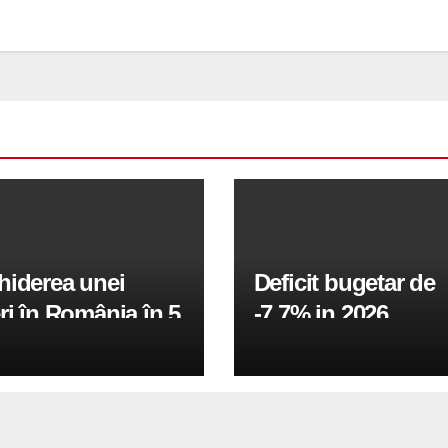
hiderea unei
Deficit bugetar de
ri în România în 5
-7,7% in 2026,
obiectivul pentru 
fiind de 6%