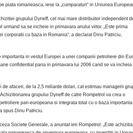
pe piata romaneasca, iese la „cumparaturi“ in Uniunea Europea
izitiei grupului Dyneff, cel mai mare distribuitor independent d
l urmand sa se incheie in primavara anului viitor. „Este prima
i corporatii cu baza in Romania“, a declarat Dinu Patriciu,
 importanta in vestul Europei a unei companii petroliere din Eu
amane confidential pana in primavara lui 2006 cand se va incheia
 de afaceri, de la 2,5 miliarde dolari, cat estimau managerii gru
. „Achizitionarea grupului Dyneff de catre Rompetrol va crea o
petroliere pan-europeana si integrata total cu o baza importanta
 a spus Dinu Patriciu.
nceza Societe Generale, a anuntat ieri Rompetrol. „Este achizitia
nala romaneasca de anvergura europeana, cu investitii in Uniu