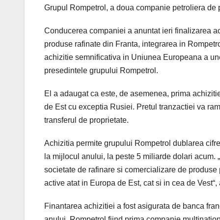
Grupul Rompetrol, a doua companie petroliera de 
Conducerea companiei a anuntat ieri finalizarea ach
produse rafinate din Franta, integrarea in Rompetro
achizitie semnificativa in Uniunea Europeana a une
presedintele grupului Rompetrol.
El a adaugat ca este, de asemenea, prima achizitie
de Est cu exceptia Rusiei. Pretul tranzactiei va r
transferul de proprietate.
Achizitia permite grupului Rompetrol dublarea cifrei
la mijlocul anului, la peste 5 miliarde dolari acum
societate de rafinare si comercializare de produse 
active atat in Europa de Est, cat si in cea de Vest“,
Finantarea achizitiei a fost asigurata de banca fra
anului, Rompetrol fiind prima companie multinatio