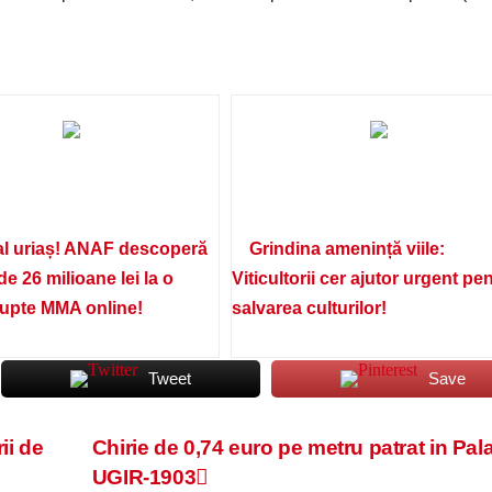
l uriaș! ANAF descoperă
Grindina amenință viile:
de 26 milioane lei la o
Viticultorii cer ajutor urgent pe
lupte MMA online!
salvarea culturilor!
Tweet
Save
ii de
Chirie de 0,74 euro pe metru patrat in Pala
UGIR-1903