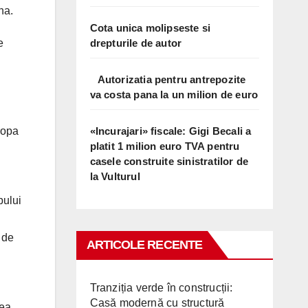
na.
Cota unica molipseste si
drepturile de autor
e
Autorizatia pentru antrepozite
va costa pana la un milion de euro
«Incurajari» fiscale: Gigi Becali a
ropa
platit 1 milion euro TVA pentru
casele construite sinistratilor de
la Vulturul
pului
 de
ARTICOLE RECENTE
Tranziția verde în construcții:
Casă modernă cu structură
nea