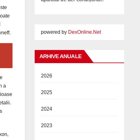
este
poate
l
powered by
DexOnline.Net
neff.
ARHIVE ANUALE
2026
ne
n a
2025
rioase
talii.
2024
s
2023
xon,