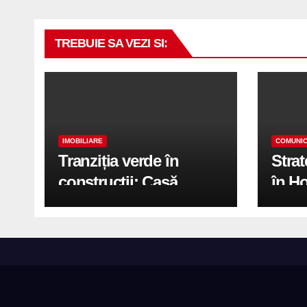
TREBUIE SA VEZI SI:
IMOBILIARE
COMUNIC
Tranziția verde în
Stra
construcții: Casă
în H
modernă cu structură
trans
reciclabilă
activ
print
de 2.
cu S