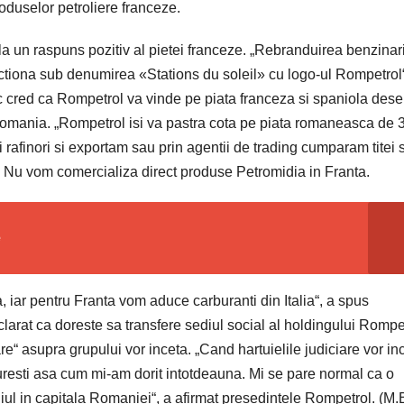
duselor petroliere franceze.
la un raspuns pozitiv al pietei franceze. „Rebranduirea benzinari
unctiona sub denumirea «Stations du soleil» cu logo-ul Rompetrol“
c cred ca Rompetrol va vinde pe piata franceza si spaniola dese
n Romania. „Rompetrol isi va pastra cota pe piata romaneasca de
rafinori si exportam sau prin agentii de trading cumparam titei si
. Nu vom comercializa direct produse Petromidia in Franta.
e
, iar pentru Franta vom aduce carburanti din Italia“, a spus
larat ca doreste sa transfere sediul social al holdingului Rompe
e“ asupra grupului vor inceta. „Cand hartuielile judiciare vor in
curesti asa cum mi-am dorit intotdeauna. Mi se pare normal ca o
l in capitala Romaniei“, a afirmat presedintele Rompetrol. (M.B