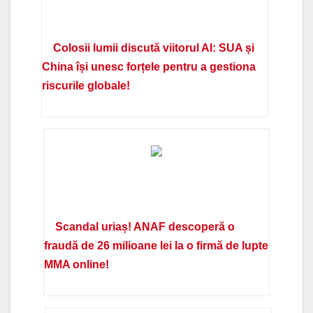
Colosii lumii discută viitorul AI: SUA și
China își unesc forțele pentru a gestiona
riscurile globale!
Scandal uriaș! ANAF descoperă o
fraudă de 26 milioane lei la o firmă de lupte
MMA online!