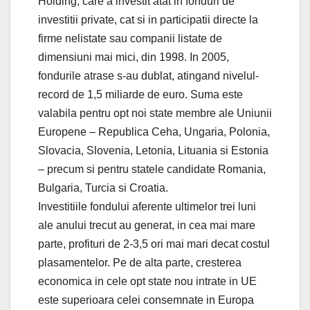
Holding, care a investit atat in fonduri de
investitii private, cat si in participatii directe la
firme nelistate sau companii listate de
dimensiuni mai mici, din 1998. In 2005,
fondurile atrase s-au dublat, atingand nivelul-
record de 1,5 miliarde de euro. Suma este
valabila pentru opt noi state membre ale Uniunii
Europene – Republica Ceha, Ungaria, Polonia,
Slovacia, Slovenia, Letonia, Lituania si Estonia
– precum si pentru statele candidate Romania,
Bulgaria, Turcia si Croatia.
Investitiile fondului aferente ultimelor trei luni
ale anului trecut au generat, in cea mai mare
parte, profituri de 2-3,5 ori mai mari decat costul
plasamentelor. Pe de alta parte, cresterea
economica in cele opt state nou intrate in UE
este superioara celei consemnate in Europa