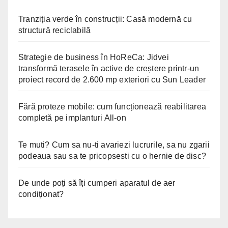
Tranziția verde în construcții: Casă modernă cu
structură reciclabilă
Strategie de business în HoReCa: Jidvei
transformă terasele în active de creștere printr-un
proiect record de 2.600 mp exteriori cu Sun Leader
Fără proteze mobile: cum funcționează reabilitarea
completă pe implanturi All-on
Te muti? Cum sa nu-ti avariezi lucrurile, sa nu zgarii
podeaua sau sa te pricopsesti cu o hernie de disc?
De unde poți să îți cumperi aparatul de aer
condiționat?