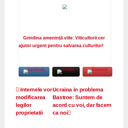
Grindina amenință viile: Viticultorii cer
ajutor urgent pentru salvarea culturilor!
Navigare
Internele vor
Ucraina in problema
modificarea
Bastroe: Suntem de
în
legilor
acord cu voi, dar facem
articole
proprietatii
ca noi