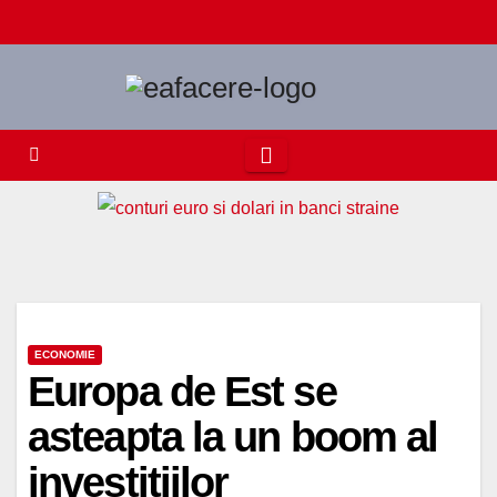
Skip
to
content
ECONOMIE
Europa de Est se
asteapta la un boom al
investitiilor