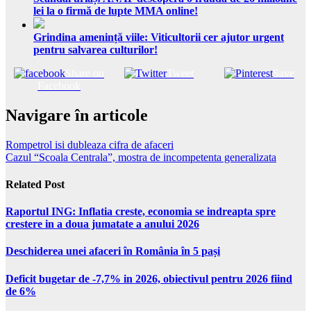
lei la o firmă de lupte MMA online!
Grindina amenință viile: Viticultorii cer ajutor urgent
pentru salvarea culturilor!
Share on
Tweet
Save
Facebook
Navigare în articole
Rompetrol isi dubleaza cifra de afaceri
Cazul “Scoala Centrala”, mostra de incompetenta generalizata
Related Post
Raportul ING: Inflatia creste, economia se indreapta spre
crestere in a doua jumatate a anului 2026
Deschiderea unei afaceri în România în 5 pași
Deficit bugetar de -7,7% in 2026, obiectivul pentru 2026 fiind
de 6%