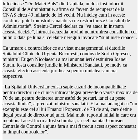
Infectioase “Dr. Matei Bals” din Capitala, unde a fost inlocuit
Consiliul de Administratie, afirma ca “avem de recuperat de la
CNAS circa 49 miliarde de lei vechi. Nu inteleg cum in aceste
conditii a putut ministrul sanatatii sa ne restructureze Consiliul de
Administratie”. Streinu-Cercel declara ca “va ataca in instanta
aceasta decizie”, intrucat acuzatia privind neintrunirea consiliului cel
putin o data pe luna si celelalte nereguli invocate “sunt niste cioace”.
Ca urmare a controalelor ce au vizat managementul si datoriile
Spitalului Clinic de Urgenta Bucuresti, condus de Sorin Oprescu,
ministrul Eugen Nicolaescu a mai anuntat ieri destituirea Ioanei
Suran, fosta consilier juridic in Ministerul Sanatatii, pe motiv ca
aceasta efectua asistenta juridica si pentru unitatea sanitara
respectiva.
“La Spitalul Universitar exista sapte cazuri de incompatibilitate
pentru directorii de clinica intrucat legea prevede o varsta maxima de
70 de ani pentru detinerea unor astfel de posturi, iar ei au peste
aceasta limita”, a precizat ministrul sanatatii. El a mai adaugat ca “un
exemplu este cel al lui Emanoil Popescu, de 78 de ani, care detine
ilegal postul de director adjunct. Mai mult, raportul initial in care era
mentionat acest lucru a fost schimbat, iar cel inaintat Comisiei
Centrale de Control a ajuns fara a mai fi trecut acest aspect constatat
in timpul controalelor”.