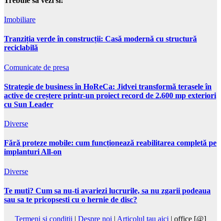
Trebuie sa vezi si:
Imobiliare
Tranziția verde în construcții: Casă modernă cu structură
reciclabilă
Comunicate de presa
Strategie de business în HoReCa: Jidvei transformă terasele în
active de creștere printr-un proiect record de 2.600 mp exteriori
cu Sun Leader
Diverse
Fără proteze mobile: cum funcționează reabilitarea completă pe
implanturi All-on
Diverse
Te muti? Cum sa nu-ti avariezi lucrurile, sa nu zgarii podeaua
sau sa te pricopsesti cu o hernie de disc?
Termeni si conditii
|
Despre noi
|
Articolul tau aici
| office [@]