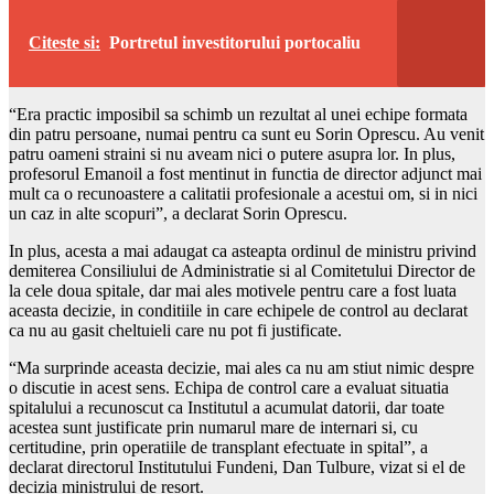
Citeste si:
Portretul investitorului portocaliu
“Era practic imposibil sa schimb un rezultat al unei echipe formata
din patru persoane, numai pentru ca sunt eu Sorin Oprescu. Au venit
patru oameni straini si nu aveam nici o putere asupra lor. In plus,
profesorul Emanoil a fost mentinut in functia de director adjunct mai
mult ca o recunoastere a calitatii profesionale a acestui om, si in nici
un caz in alte scopuri”, a declarat Sorin Oprescu.
In plus, acesta a mai adaugat ca asteapta ordinul de ministru privind
demiterea Consiliului de Administratie si al Comitetului Director de
la cele doua spitale, dar mai ales motivele pentru care a fost luata
aceasta decizie, in conditiile in care echipele de control au declarat
ca nu au gasit cheltuieli care nu pot fi justificate.
“Ma surprinde aceasta decizie, mai ales ca nu am stiut nimic despre
o discutie in acest sens. Echipa de control care a evaluat situatia
spitalului a recunoscut ca Institutul a acumulat datorii, dar toate
acestea sunt justificate prin numarul mare de internari si, cu
certitudine, prin operatiile de transplant efectuate in spital”, a
declarat directorul Institutului Fundeni, Dan Tulbure, vizat si el de
decizia ministrului de resort.