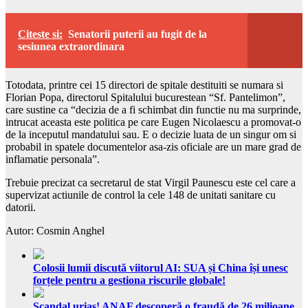
Citeste si:
Senatorii puterii au fugit de la
sesiunea extraordinara
Totodata, printre cei 15 directori de spitale destituiti se numara si
Florian Popa, directorul Spitalului bucurestean “Sf. Pantelimon”,
care sustine ca “decizia de a fi schimbat din functie nu ma surprinde,
intrucat aceasta este politica pe care Eugen Nicolaescu a promovat-o
de la inceputul mandatului sau. E o decizie luata de un singur om si
probabil in spatele documentelor asa-zis oficiale are un mare grad de
inflamatie personala”.
Trebuie precizat ca secretarul de stat Virgil Paunescu este cel care a
supervizat actiunile de control la cele 148 de unitati sanitare cu
datorii.
Autor: Cosmin Anghel
Colosii lumii discută viitorul AI: SUA și China își unesc
forțele pentru a gestiona riscurile globale!
Scandal uriaș! ANAF descoperă o fraudă de 26 milioane