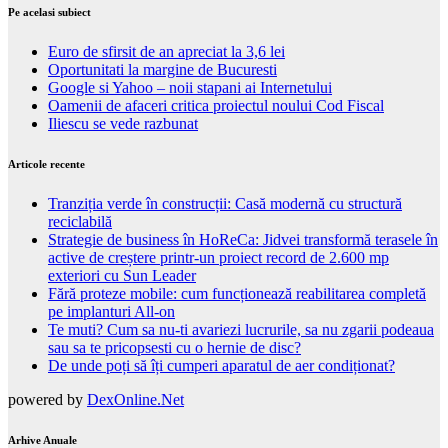
Pe acelasi subiect
Euro de sfirsit de an apreciat la 3,6 lei
Oportunitati la margine de Bucuresti
Google si Yahoo – noii stapani ai Internetului
Oamenii de afaceri critica proiectul noului Cod Fiscal
Iliescu se vede razbunat
Articole recente
Tranziția verde în construcții: Casă modernă cu structură
reciclabilă
Strategie de business în HoReCa: Jidvei transformă terasele în
active de creștere printr-un proiect record de 2.600 mp
exteriori cu Sun Leader
Fără proteze mobile: cum funcționează reabilitarea completă
pe implanturi All-on
Te muti? Cum sa nu-ti avariezi lucrurile, sa nu zgarii podeaua
sau sa te pricopsesti cu o hernie de disc?
De unde poți să îți cumperi aparatul de aer condiționat?
powered by
DexOnline.Net
Arhive Anuale