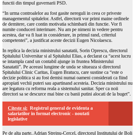
functii din timpul guvernarii PSD.
“In urma controalelor au fost gasite nereguli in ceea ce priveste
managementul spitalelor. Astfel, directorii vor primi maine ordinele
de demitere, care contin motivatia schimbarii din functie. Vor fi
numite conduceri interimare. Nu am pe nimeni in vedere pentru
acestea, dar va fi luat in considerare, in primul rand, criteriul
competentei”, a justificat aceste decizii Eugen Nicolaescu.
In replica la decizia ministrului sanatatii, Sorin Oprescu, directorul
Spitalului Universitar si al Spitalului Elias, a declarat ca “acest lucru
se intampla cand un contabil ajunge in fruntea Ministerului
Sanatatii”. Pe aceeasi lungime de unda se situeaza si directorul
Spitalului Clinic Caritas, Eugen Bratucu, care sustine ca “este o
decizie politica si au fost demisi numai oameni considerati ca fiind
apropiati vechii puteri sau apartinand acesteia. Decizia ministrului nu
are legatura cu reforma reala a sistemului sanitar. Sper ca noii
directori sa se descurce mai bine cu banii putini alocati de la buget”.
Citeste si:
Registrul general de evidenta a
salariatilor in format electronic - noutati
legislative
Pe de alta parte, Adrian Streinu-Cercel, directorul Institutului de Boli