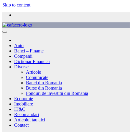
Skip to content
Auto
Banci – Finante
Companii
Dictionar Financiar
Diverse
Articole
Comunicate
Banci din Romania
Burse din Romania
Fonduri de investitii din Romania
Economie
Imobiliare
IT&C
Recomandari
Articolul tau aici
Contact