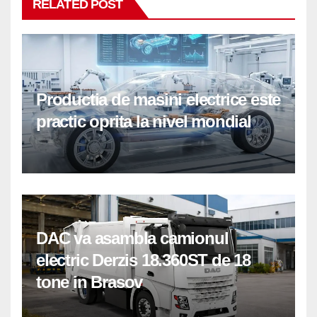
RELATED POST
Productia de masini electrice este
practic oprita la nivel mondial
DAC va asambla camionul
electric Derzis 18.360ST de 18
tone in Brasov