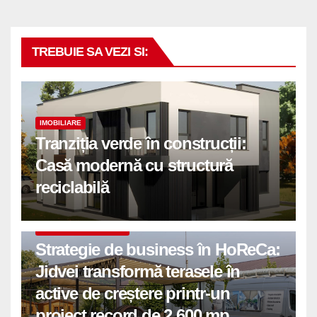
TREBUIE SA VEZI SI:
IMOBILIARE
Tranziția verde în construcții:
Casă modernă cu structură
reciclabilă
COMUNICATE DE PRESA
Strategie de business în HoReCa:
Jidvei transformă terasele în
active de creștere printr-un
proiect record de 2.600 mp