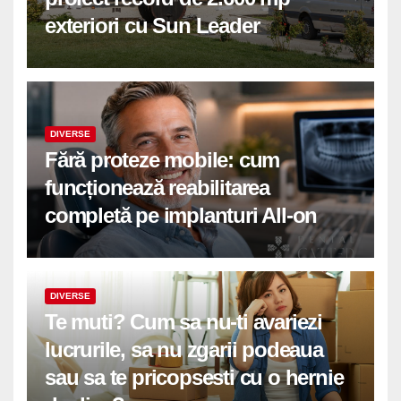
exteriori cu Sun Leader
DIVERSE
Fără proteze mobile: cum
funcționează reabilitarea
completă pe implanturi All-on
DIVERSE
Te muti? Cum sa nu-ti avariezi
lucrurile, sa nu zgarii podeaua
sau sa te pricopsesti cu o hernie