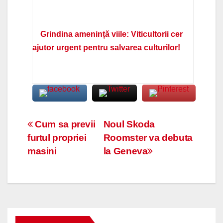
Grindina amenință viile: Viticultorii cer
ajutor urgent pentru salvarea culturilor!
Navigare
Cum sa previi
Noul Skoda
furtul propriei
Roomster va debuta
în
masini
la Geneva
articole