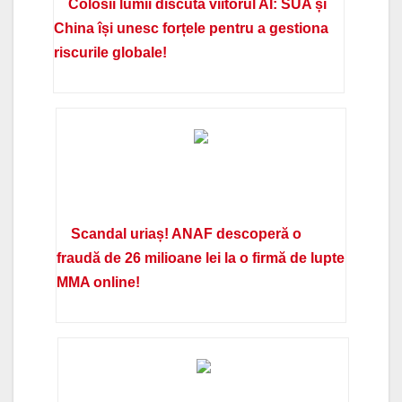
Colosii lumii discută viitorul AI: SUA și
China își unesc forțele pentru a gestiona
riscurile globale!
Scandal uriaș! ANAF descoperă o
fraudă de 26 milioane lei la o firmă de lupte
MMA online!