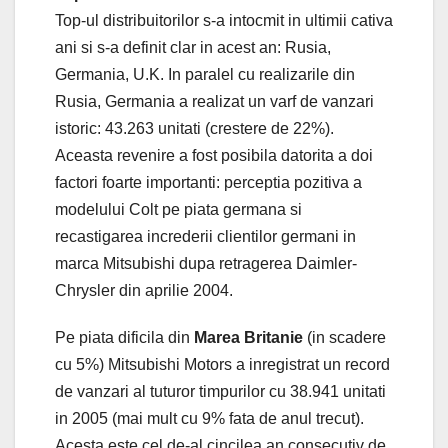
Top-ul distribuitorilor s-a intocmit in ultimii cativa
ani si s-a definit clar in acest an: Rusia,
Germania, U.K. In paralel cu realizarile din
Rusia, Germania a realizat un varf de vanzari
istoric: 43.263 unitati (crestere de 22%).
Aceasta revenire a fost posibila datorita a doi
factori foarte importanti: perceptia pozitiva a
modelului Colt pe piata germana si
recastigarea increderii clientilor germani in
marca Mitsubishi dupa retragerea Daimler-
Chrysler din aprilie 2004.
Pe piata dificila din
Marea Britanie
(in scadere
cu 5%) Mitsubishi Motors a inregistrat un record
de vanzari al tuturor timpurilor cu 38.941 unitati
in 2005 (mai mult cu 9% fata de anul trecut).
Acesta este cel de-al cincilea an consecutiv de