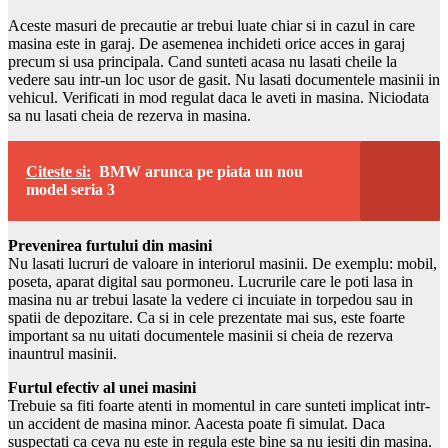
Aceste masuri de precautie ar trebui luate chiar si in cazul in care
masina este in garaj. De asemenea inchideti orice acces in garaj
precum si usa principala. Cand sunteti acasa nu lasati cheile la
vedere sau intr-un loc usor de gasit. Nu lasati documentele masinii in
vehicul. Verificati in mod regulat daca le aveti in masina. Niciodata
sa nu lasati cheia de rezerva in masina.
Citeste si:
BMW arunca pe piata un nou
model seria 3
Prevenirea furtului din masini
Nu lasati lucruri de valoare in interiorul masinii. De exemplu: mobil,
poseta, aparat digital sau pormoneu. Lucrurile care le poti lasa in
masina nu ar trebui lasate la vedere ci incuiate in torpedou sau in
spatii de depozitare. Ca si in cele prezentate mai sus, este foarte
important sa nu uitati documentele masinii si cheia de rezerva
inauntrul masinii.
Furtul efectiv al unei masini
Trebuie sa fiti foarte atenti in momentul in care sunteti implicat intr-
un accident de masina minor. Aacesta poate fi simulat. Daca
suspectati ca ceva nu este in regula este bine sa nu iesiti din masina.