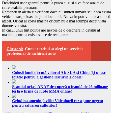
Deschideti usor geamul pentru a putea auzi si a va face auzita de
catre cealalta persoana.
Ramaneti in alerta si verificati daca nu sunteti urmarit sau daca exista
vehicule suspicioase in jurul locuintei. Nu va impotriviti daca sunteti
atacat. Oricat ar costa masina oricum nu e mai scumpa decat viata
dumneavoastra.
In cazul unui furt politia are nevoie de o descriere in detaliu al
masinii pentru a exista sanse de recuperare.
Citeste si:
Cum ar trebui sa alegi un serviciu
profesional de inchirieri auto
Colosii lumii discută viitorul AI: SUA și China își unesc
forțele pentru a gestiona riscurile globale!
Scandal uriaș! ANAF descoperă o fraudă de 26 milioane
lei la o firmă de lupte MMA online!
Grindina amenință viile: Viticultorii cer ajutor urgent
pentru salvarea culturilor!