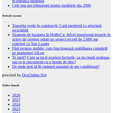
în logistica modernă
Cele mai noi tehnologii pentru modelele din 2006
Articole recente
Tranziția verde în construcții: Casă modernă cu structură
reciclabilă
Strategie de business în HoReCa: Jidvei transformă terasele în
active de creștere printr-un proiect record de 2.600 mp
exteriori cu Sun Leader
Fără proteze mobile: cum funcționează reabilitarea completă
pe implanturi All-on
Te muti? Cum sa nu-ti avariezi lucrurile, sa nu zgarii podeaua
sau sa te pricopsesti cu o hernie de disc?
De unde poți să îți cumperi aparatul de aer condiționat?
powered by
DexOnline.Net
Arhive Anuale
2026
2025
2024
2023