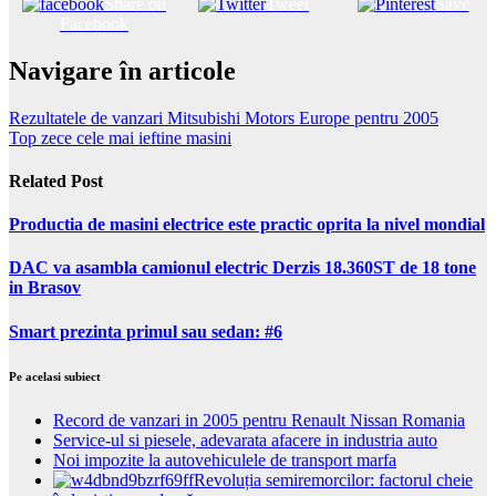
Share on
Tweet
Save
Facebook
Navigare în articole
Rezultatele de vanzari Mitsubishi Motors Europe pentru 2005
Top zece cele mai ieftine masini
Related Post
Productia de masini electrice este practic oprita la nivel mondial
DAC va asambla camionul electric Derzis 18.360ST de 18 tone
in Brasov
Smart prezinta primul sau sedan: #6
Pe acelasi subiect
Record de vanzari in 2005 pentru Renault Nissan Romania
Service-ul si piesele, adevarata afacere in industria auto
Noi impozite la autovehiculele de transport marfa
Revoluția semiremorcilor: factorul cheie