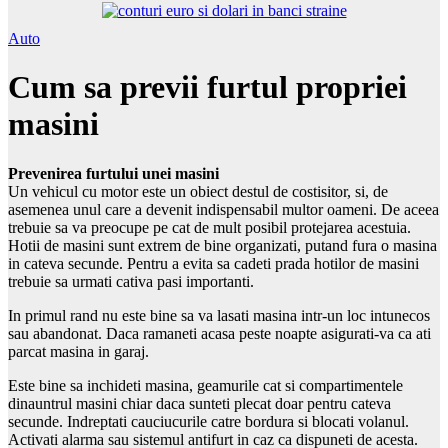
Auto
Cum sa previi furtul propriei
masini
Prevenirea furtului unei masini
Un vehicul cu motor este un obiect destul de costisitor, si, de
asemenea unul care a devenit indispensabil multor oameni. De aceea
trebuie sa va preocupe pe cat de mult posibil protejarea acestuia.
Hotii de masini sunt extrem de bine organizati, putand fura o masina
in cateva secunde. Pentru a evita sa cadeti prada hotilor de masini
trebuie sa urmati cativa pasi importanti.
In primul rand nu este bine sa va lasati masina intr-un loc intunecos
sau abandonat. Daca ramaneti acasa peste noapte asigurati-va ca ati
parcat masina in garaj.
Este bine sa inchideti masina, geamurile cat si compartimentele
dinauntrul masini chiar daca sunteti plecat doar pentru cateva
secunde. Indreptati cauciucurile catre bordura si blocati volanul.
Activati alarma sau sistemul antifurt in caz ca dispuneti de acesta.