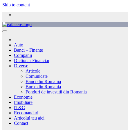
Skip to content
Auto
Banci – Finante
Companii
Dictionar Financiar
Diverse
Articole
Comunicate
Banci din Romania
Burse din Romania
Fonduri de investitii din Romania
Economie
Imobiliare
IT&C
Recomandari
Articolul tau aici
Contact