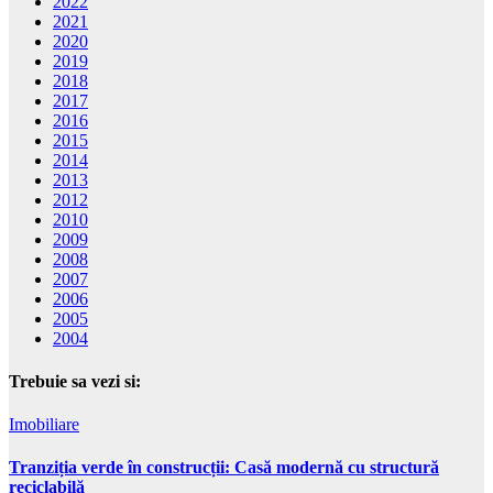
2022
2021
2020
2019
2018
2017
2016
2015
2014
2013
2012
2010
2009
2008
2007
2006
2005
2004
Trebuie sa vezi si:
Imobiliare
Tranziția verde în construcții: Casă modernă cu structură
reciclabilă