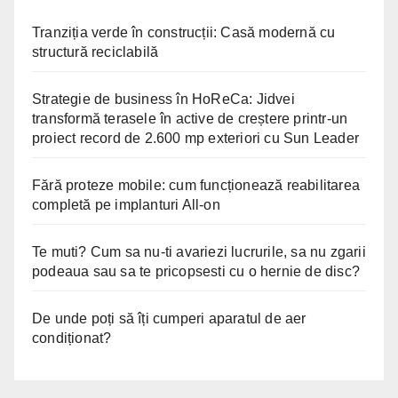
Tranziția verde în construcții: Casă modernă cu
structură reciclabilă
Strategie de business în HoReCa: Jidvei
transformă terasele în active de creștere printr-un
proiect record de 2.600 mp exteriori cu Sun Leader
Fără proteze mobile: cum funcționează reabilitarea
completă pe implanturi All-on
Te muti? Cum sa nu-ti avariezi lucrurile, sa nu zgarii
podeaua sau sa te pricopsesti cu o hernie de disc?
De unde poți să îți cumperi aparatul de aer
condiționat?