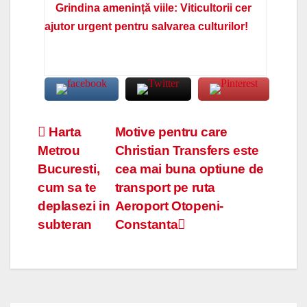
Grindina amenință viile: Viticultorii cer
ajutor urgent pentru salvarea culturilor!
Navigare
Harta
Motive pentru care
Metrou
Christian Transfers este
în
Bucuresti,
cea mai buna optiune de
articole
cum sa te
transport pe ruta
deplasezi in
Aeroport Otopeni-
subteran
Constanta