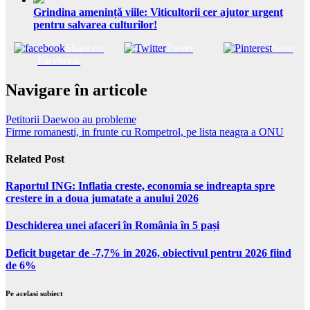
Grindina amenință viile: Viticultorii cer ajutor urgent
pentru salvarea culturilor!
Share on
Tweet
Save
Facebook
Navigare în articole
Petitorii Daewoo au probleme
Firme romanesti, in frunte cu Rompetrol, pe lista neagra a ONU
Related Post
Raportul ING: Inflatia creste, economia se indreapta spre
crestere in a doua jumatate a anului 2026
Deschiderea unei afaceri în România în 5 pași
Deficit bugetar de -7,7% in 2026, obiectivul pentru 2026 fiind
de 6%
Pe acelasi subiect