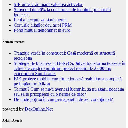
SIF-urile si-au marit valoarea activelor
Subventii de 20% la constructia de locuinte prin credit
ipotecar
Leul a inceput sa piarda teren
Certurile aliatilor dau aripi PRM
Fond mutual denominat in euro
Articole recente
Tranziția verde în construcții: Casă modernă cu structură
reciclabilă
Strategie de business în HoReCa: Jidvei transformă terasele în
active de creștere printr-un proiect record de 2.600 mp
exteriori cu Sun Leader
Fără proteze mobile: cum funcționează reabilitarea completă
pe implanturi All-on
Te muti? Cum sa nu-ti avariezi lucrurile, sa nu zgarii podeaua
sau sa te pricopsesti cu o hernie de disc?
De unde poți să îți cumperi aparatul de aer condiționat?
powered by
DexOnline.Net
Arhive Anuale