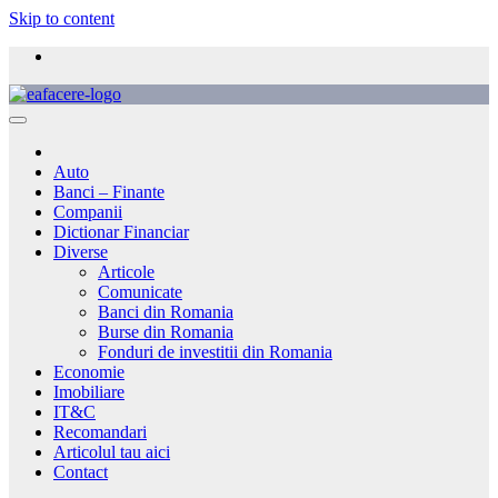
Skip to content
Auto
Banci – Finante
Companii
Dictionar Financiar
Diverse
Articole
Comunicate
Banci din Romania
Burse din Romania
Fonduri de investitii din Romania
Economie
Imobiliare
IT&C
Recomandari
Articolul tau aici
Contact