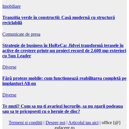
Imobiliare
Tranziția verde în construcții: Casă modernă cu structură
reciclabilă
Comunicate de presa
Strategie de business în HoReCa: Jidvei transformă terasele în
active de creștere printr-un proiect record de 2.600 mp exteriori
cu Sun Leader
Diverse
Fără proteze mobile: cum funcționează reabilitarea completă pe
implanturi All-on
Diverse
Te muti? Cum sa nu-ti avariezi lucrurile, sa nu zgarii podeaua
sau sa te pricopsesti cu o hernie de disc?
Termeni si conditii
|
Despre noi
|
Articolul tau aici
| office [@]
eafacere.ro