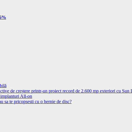
e 6%
bilă
ctive de creștere printr-un proiect record de 2.600 mp exteriori cu Sun
 implanturi All-on
u sa te pricopsesti cu o hernie de disc?