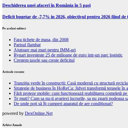
Deschiderea unei afaceri în România în 5 pași
Deficit bugetar de -7,7% in 2026, obiectivul pentru 2026 fiind d
Pe acelasi subiect
Fara tichete de masa, din 2008
Parisul flambat
Ajutoare mai mari pentru IMM-uri
Rynart investeste 25 de milioane de euro intr-un parc logistic
Crestem taxele sau creste deficitul
Articole recente
Tranziția verde în construcții: Casă modernă cu structură recicla
Strategie de business în HoReCa: Jidvei transformă terasele în a
Fără proteze mobile: cum funcționează reabilitarea completă pe
Te muti? Cum sa nu-ti avariezi lucrurile, sa nu zgarii podeaua sa
De unde poți să îți cumperi aparatul de aer condiționat?
powered by
DexOnline.Net
Arhive Anuale