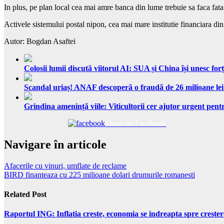
In plus, pe plan local cea mai amre banca din lume trebuie sa faca fata 
Activele sistemului postal nipon, cea mai mare institutie financiara din
Autor: Bogdan Asaftei
Colosii lumii discută viitorul AI: SUA și China își unesc forț
Scandal uriaș! ANAF descoperă o fraudă de 26 milioane lei
Grindina amenință viile: Viticultorii cer ajutor urgent pentr
Share on Facebook
Navigare în articole
Afacerile cu vinuri, umflate de reclame
BIRD finanteaza cu 225 milioane dolari drumurile romanesti
Related Post
Raportul ING: Inflatia creste, economia se indreapta spre creste