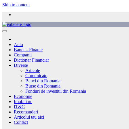
Skip to content
Auto
Banci – Finante
Companii
Dictionar Financiar
Diverse
Articole
Comunicate
Banci din Romania
Burse din Romania
Fonduri de investitii din Romania
Economie
Imobiliare
IT&C
Recomandari
Articolul tau aici
Contact