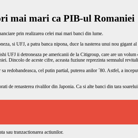
ori mai mari ca PIB-ul Romaniei
inanciare prin realizarea celei mai mari banci din lume.
eza, si UFJ, a patra banca nipona, duce la nasterea unui nou gigant al 
ishi UFJ ii detroneaza pe americanii de la Citigroup, care are un volum 
i. Dincolo de aceste cifre, aceasta fuziune reprezinta semnalul revitali
sa redobandeasca, cel putin partial, puterea anilor ´80. Astfel, a inceput 
rati de renasterea rivalilor din Japonia. Ca si alte banci din tara soare
ata sau tranzactionarea actiunilor.