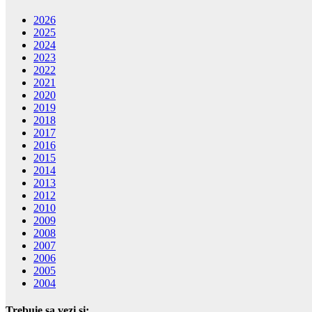
2026
2025
2024
2023
2022
2021
2020
2019
2018
2017
2016
2015
2014
2013
2012
2010
2009
2008
2007
2006
2005
2004
Trebuie sa vezi si: