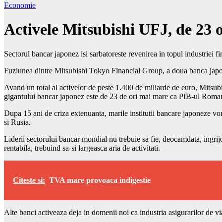
Economie
Activele Mitsubishi UFJ, de 23 
Sectorul bancar japonez isi sarbatoreste revenirea in topul industriei f
Fuziunea dintre Mitsubishi Tokyo Financial Group, a doua banca japon
Avand un total al activelor de peste 1.400 de miliarde de euro, Mitsub
gigantului bancar japonez este de 23 de ori mai mare ca PIB-ul Romanie
Dupa 15 ani de criza extenuanta, marile institutii bancare japoneze vor 
si Rusia.
Liderii sectorului bancar mondial nu trebuie sa fie, deocamdata, ingrijo
rentabila, trebuind sa-si largeasca aria de activitati.
Citeste si:
TVA mare provoaca indigestie
Alte banci activeaza deja in domenii noi ca industria asigurarilor de vi