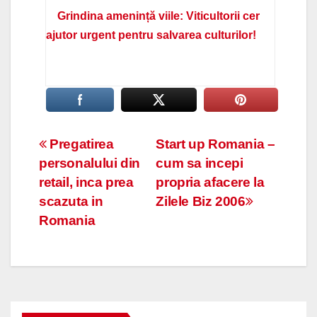
Grindina amenință viile: Viticultorii cer
ajutor urgent pentru salvarea culturilor!
Navigare
Pregatirea
Start up Romania –
personalului din
cum sa incepi
în
retail, inca prea
propria afacere la
articole
scazuta in
Zilele Biz 2006
Romania