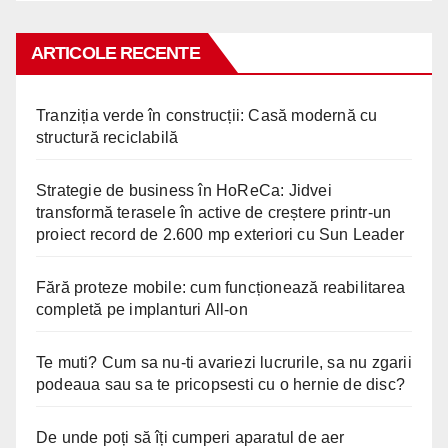
ARTICOLE RECENTE
Tranziția verde în construcții: Casă modernă cu
structură reciclabilă
Strategie de business în HoReCa: Jidvei
transformă terasele în active de creștere printr-un
proiect record de 2.600 mp exteriori cu Sun Leader
Fără proteze mobile: cum funcționează reabilitarea
completă pe implanturi All-on
Te muti? Cum sa nu-ti avariezi lucrurile, sa nu zgarii
podeaua sau sa te pricopsesti cu o hernie de disc?
De unde poți să îți cumperi aparatul de aer