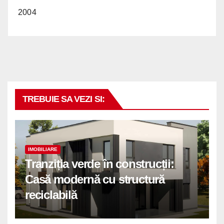
2004
TREBUIE SA VEZI SI:
IMOBILIARE
Tranziția verde în construcții:
Casă modernă cu structură
reciclabilă