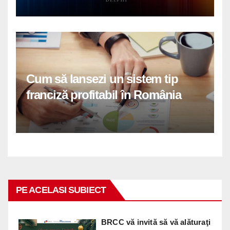
Cum să lansezi un sistem tip
franciză profitabil în România
PE ACELASI SUBIECT
BRCC vă invită să vă alăturaţi