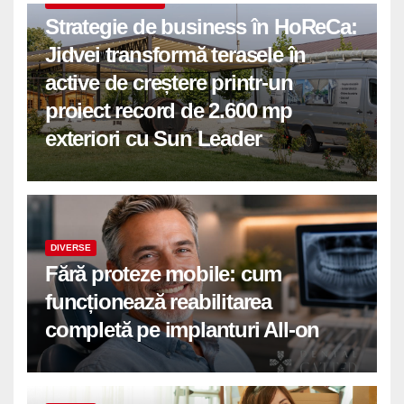
COMUNICATE DE PRESA
Strategie de business în HoReCa:
Jidvei transformă terasele în
active de creștere printr-un
proiect record de 2.600 mp
exteriori cu Sun Leader
DIVERSE
Fără proteze mobile: cum
funcționează reabilitarea
completă pe implanturi All-on