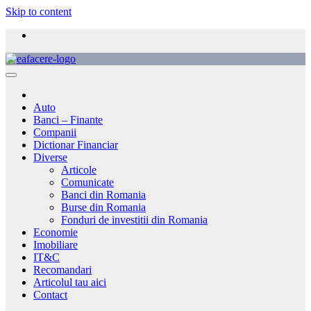
Skip to content
Auto
Banci – Finante
Companii
Dictionar Financiar
Diverse
Articole
Comunicate
Banci din Romania
Burse din Romania
Fonduri de investitii din Romania
Economie
Imobiliare
IT&C
Recomandari
Articolul tau aici
Contact