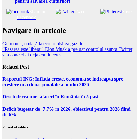
pentru salvarea culturilor!
Share on
Tweet
Save
Facebook
Navigare în articole
Germania, codașă la economisirea gazului
“Pasarea este libera”. Elon Musk a preluat controlul asupra Twitter
si a concediat deja conducerea
Related Post
Raportul ING: Inflatia creste, economia se indreapta spre
crestere in a doua jumatate a anului 2026
Deschiderea unei afaceri în România în 5 pași
Deficit bugetar de -7,7% in 2026, obiectivul pentru 2026 fiind
de 6%
Pe acelasi subiect