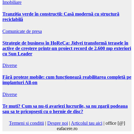
Imobiliare
Tranziția verde în construcții: Casă modernă cu structură
reciclabilă
Comunicate de presa
Strategie de business în HoReCa: Jidvei transformă terasele în
active de creștere printr-un proiect record de 2.600 mp exteriori
cu Sun Leader
Diverse
Fără proteze mobile: cum funcționează reabilitarea completă pe
implanturi All-on
Diverse
Te muti? Cum sa nu-ti avariezi lucrurile, sa nu zgarii podeaua
sau sa te pricopsesti cu o hernie de disc?
Termeni si conditii
|
Despre noi
|
Articolul tau aici
| office [@]
eafacere.ro