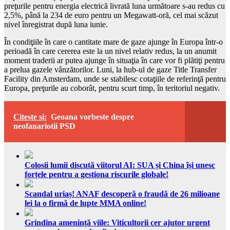
preţurile pentru energia electrică livrată luna următoare s-au redus cu
2,5%, până la 234 de euro pentru un Megawatt-oră, cel mai scăzut
nivel înregistrat după luna iunie.
În condiţiile în care o cantitate mare de gaze ajunge în Europa într-o
perioadă în care cererea este la un nivel relativ redus, la un anumit
moment traderii ar putea ajunge în situaţia în care vor fi plătiţi pentru
a prelua gazele vânzătorilor. Luni, la hub-ul de gaze Title Transfer
Facility din Amsterdam, unde se stabilesc cotaţiile de referinţă pentru
Europa, preţurile au coborât, pentru scurt timp, în teritoriul negativ.
Citeste si:
Geoana vorbeste despre
neofanariotii PSD
Colosii lumii discută viitorul AI: SUA și China își unesc
forțele pentru a gestiona riscurile globale!
Scandal uriaș! ANAF descoperă o fraudă de 26 milioane
lei la o firmă de lupte MMA online!
Grindina amenință viile: Viticultorii cer ajutor urgent