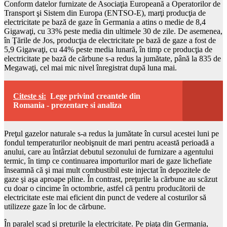
Conform datelor furnizate de Asociaţia Europeană a Operatorilor de
Transport şi Sistem din Europa (ENTSO-E), marţi producţia de
electricitate pe bază de gaze în Germania a atins o medie de 8,4
Gigawaţi, cu 33% peste media din ultimele 30 de zile. De asemenea,
în Ţările de Jos, producţia de electricitate pe bază de gaze a fost de
5,9 Gigawaţi, cu 44% peste media lunară, în timp ce producţia de
electricitate pe bază de cărbune s-a redus la jumătate, până la 835 de
Megawaţi, cel mai mic nivel înregistrat după luna mai.
Citeste si:
Lege privind creantele din
Romania - prezentare si analiza
Preţul gazelor naturale s-a redus la jumătate în cursul acestei luni pe
fondul temperaturilor neobişnuit de mari pentru această perioadă a
anului, care au întârziat debutul sezonului de furnizare a agentului
termic, în timp ce continuarea importurilor mari de gaze lichefiate
înseamnă că şi mai mult combustibil este injectat în depozitele de
gaze şi aşa aproape pline. În contrast, preţurile la cărbune au scăzut
cu doar o cincime în octombrie, astfel că pentru producătorii de
electricitate este mai eficient din punct de vedere al costurilor să
utilizeze gaze în loc de cărbune.
În paralel scad şi preţurile la electricitate. Pe piaţa din Germania,