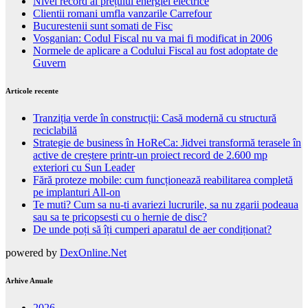
Nivel record al prețului energiei electrice
Clientii romani umfla vanzarile Carrefour
Bucurestenii sunt somati de Fisc
Vosganian: Codul Fiscal nu va mai fi modificat in 2006
Normele de aplicare a Codului Fiscal au fost adoptate de
Guvern
Articole recente
Tranziția verde în construcții: Casă modernă cu structură
reciclabilă
Strategie de business în HoReCa: Jidvei transformă terasele în
active de creștere printr-un proiect record de 2.600 mp
exteriori cu Sun Leader
Fără proteze mobile: cum funcționează reabilitarea completă
pe implanturi All-on
Te muti? Cum sa nu-ti avariezi lucrurile, sa nu zgarii podeaua
sau sa te pricopsesti cu o hernie de disc?
De unde poți să îți cumperi aparatul de aer condiționat?
powered by
DexOnline.Net
Arhive Anuale
2026