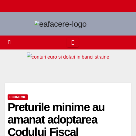
Skip
to
content
ECONOMIE
Preturile minime au
amanat adoptarea
Codului Fiscal