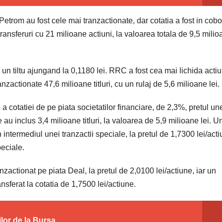
 Petrom au fost cele mai tranzactionate, dar cotatia a fost in cob
ransferuri cu 21 milioane actiuni, la valoarea totala de 9,5 mili
 un tiltu ajungand la 0,1180 lei. RRC a fost cea mai lichida acti
ranzactionate 47,6 milioane titluri, cu un rulaj de 5,6 milioane lei.
otatiei de pe piata societatilor financiare, de 2,3%, pretul un
le au inclus 3,4 milioane titluri, la valoarea de 5,9 milioane lei. U
 intermediul unei tranzactii speciale, la pretul de 1,7300 lei/acti
peciale.
zactionat pe piata Deal, la pretul de 2,0100 lei/actiune, iar un
nsferat la cotatia de 1,7500 lei/actiune.
ilor de la Bursa