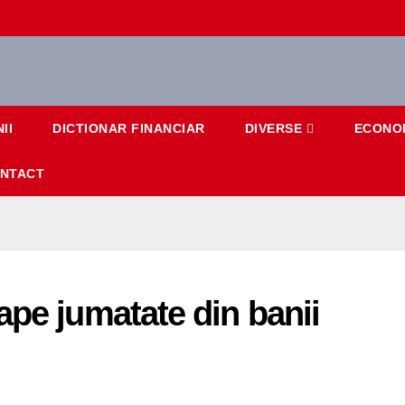
II
DICTIONAR FINANCIAR
DIVERSE
ECONO
NTACT
ape jumatate din banii