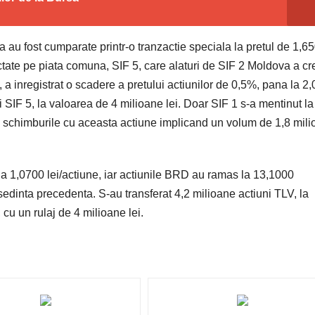
u fost cumparate printr-o tranzactie speciala la pretul de 1,6
ectate pe piata comuna, SIF 5, care alaturi de SIF 2 Moldova a cr
i, a inregistrat o scadere a pretului actiunilor de 0,5%, pana la 2
i SIF 5, la valoarea de 4 milioane lei. Doar SIF 1 s-a mentinut la
ne, schimburile cu aceasta actiune implicand un volum de 1,8 mil
 la 1,0700 lei/actiune, iar actiunile BRD au ramas la 13,1000
is sedinta precedenta. S-au transferat 4,2 milioane actiuni TLV, la
 cu un rulaj de 4 milioane lei.