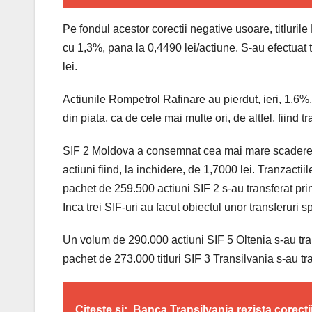
Pe fondul acestor corectii negative usoare, titlurile
cu 1,3%, pana la 0,4490 lei/actiune. S-au efectuat t
lei.
Actiunile Rompetrol Rafinare au pierdut, ieri, 1,6%,
din piata, ca de cele mai multe ori, de altfel, fiind t
SIF 2 Moldova a consemnat cea mai mare scadere a c
actiuni fiind, la inchidere, de 1,7000 lei. Tranzactii
pachet de 259.500 actiuni SIF 2 s-au transferat prin
Inca trei SIF-uri au facut obiectul unor transferuri s
Un volum de 290.000 actiuni SIF 5 Oltenia s-au tran
pachet de 273.000 titluri SIF 3 Transilvania s-au tra
Citeste si:
Banca Transilvania rezista corecti