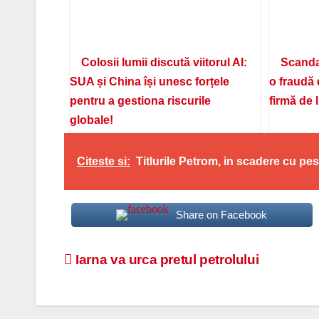
Colosii lumii discută viitorul AI:
Scanda
SUA și China își unesc forțele
o fraudă 
pentru a gestiona riscurile
firmă de 
globale!
Citeste si:
Titlurile Petrom, in scadere cu pe
Share on Facebook
Navigare
Iarna va urca pretul petrolului
în