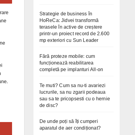
orare
Strategie de business în
HoReCa: Jidvei transformă
oane
terasele în active de creștere
printr-un proiect record de 2.600
mp exteriori cu Sun Leader
une
Fără proteze mobile: cum
funcționează reabilitarea
ei
completă pe implanturi All-on
n
une.
Te muti? Cum sa nu-ti avariezi
lucrurile, sa nu zgarii podeaua
sau sa te pricopsesti cu o hernie
de disc?
De unde poți să îți cumperi
aparatul de aer condiționat?