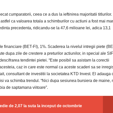
ecat cumparatorii, ceea ce a dus la ieftinirea majoritatii titlurilor.
astfel ca valoarea totala a schimburilor cu actiuni a fost mai ma
edinta precedenta, ridicandu-se la 47,6 milioane lei, adica 13,1
le financiare (BET-FI), 1%. Scaderea la nivelul intregii piete (B
e dupa zile de crestere a preturilor actiunilor, in special ale SIF
escifrarea tendintei pietei. “Este posibil sa asistam la corectii
cesteia, caz in care este normal ca aceste scaderi sa se inregi
it, consultant de investitii la societatea KTD Invest. El adauga 
 isi va schimba trendul. “Nici dupa sesiunea bursiera de maine, 
abia de saptamana viitoare”.
medie de 2,07 la suta la inceput de octombrie