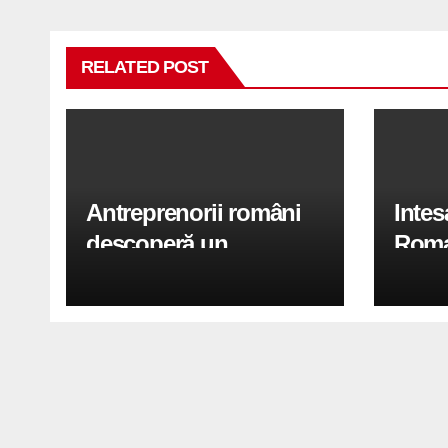
articole
RELATED POST
Antreprenorii români
Inte
descoperă un
Roma
„shortcut” financiar:
garan
cum obțin firmele
sprij
finanțări mai rapid fără
orase
să piardă timp în bănci