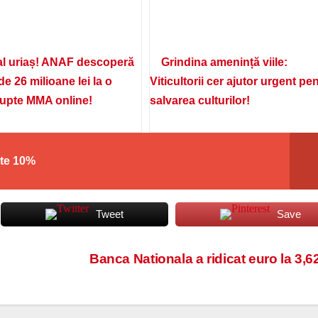
l uriaș! ANAF descoperă
Grindina amenință viile:
de 26 milioane lei la o
Viticultorii cer ajutor urgent pe
lupte MMA online!
salvarea culturilor!
ste 10%
Tweet
Save
Banca Nationala a ridicat euro la 3,62