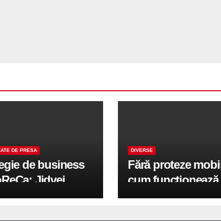
ATE DE PRESA
DIVERSE
tegie de business
Fără proteze mobi
oReCa: Jidvei
cum funcționează
formă terasele în
reabilitarea compl
e de creștere
pe implanturi All-