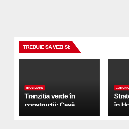
TREBUIE SA VEZI SI:
IMOBILIARE
COMUNIC
Tranziția verde în
Stra
construcții: Casă
în H
modernă cu structură
trans
reciclabilă
activ