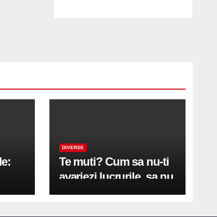
DIVERSE
le:
Te muti? Cum sa nu-ti
avariezi lucrurile, sa nu
etă
zgarii podeaua sau sa
on
te pricopsesti cu o