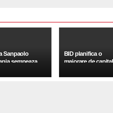
sa Sanpaolo
BID planifica o
nia semneaza
majorare de capita
tii pentru
100 de milioane de
inirea IMM-urilor si
euro in 2026 pentr
lor
sprijini IMM-urile s
sectorul public