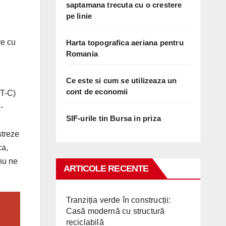
saptamana trecuta cu o crestere
pe linie
re cu
Harta topografica aeriana pentru
Romania
Ce este si cum se utilizeaza un
cont de economii
ET-C)
-
SIF-urile tin Bursa in priza
streze
ca,
nu ne
ARTICOLE RECENTE
Tranziția verde în construcții:
Casă modernă cu structură
reciclabilă