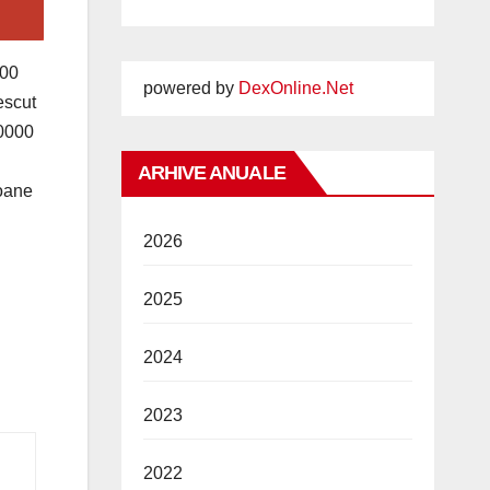
500
powered by
DexOnline.Net
escut
,0000
ARHIVE ANUALE
ioane
2026
2025
2024
2023
2022