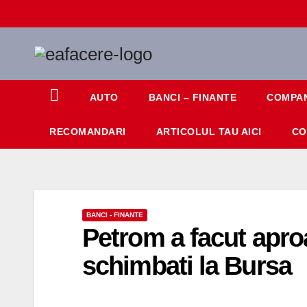
Skip
to
content
AUTO
BANCI – FINANTE
COMPAN
RECOMANDARI
ARTICOLUL TAU AICI
CO
BANCI - FINANTE
Petrom a facut apro
schimbati la Bursa