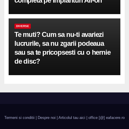
completă pe implanturi All-on
DIVERSE
Te muti? Cum sa nu-ti avariezi
lucrurile, sa nu zgarii podeaua
sau sa te pricopsesti cu o hernie
de disc?
Termeni si conditii
|
Despre noi
|
Articolul tau aici
| office [@] eafacere.ro