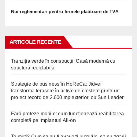
Noi reglementari pentru firmele platitoare de TVA
ARTICOLE RECENTE
Tranziția verde în construcții: Casă modernă cu
structură reciclabilă
Strategie de business în HoReCa: Jidvei
transformă terasele în active de creștere printr-un
proiect record de 2.600 mp exteriori cu Sun Leader
Fără proteze mobile: cum funcționează reabilitarea
completă pe implanturi All-on
Te muti? Cum sa nu-ti avariezi lucrurile, sa nu zgarii