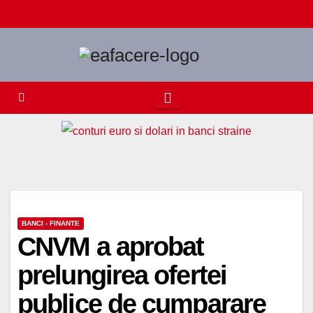
Skip
to
content
BANCI - FINANTE
CNVM a aprobat
prelungirea ofertei
publice de cumparare