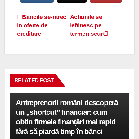
Navigare
Bancile se-ntrec
Actiunile se
in oferte de
ieftinesc pe
în
creditare
termen scurt
articole
RELATED POST
Antreprenorii români descoperă
un „shortcut” financiar: cum
obțin firmele finanțări mai rapid
fără să piardă timp în bănci